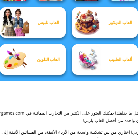
Babs And
Manga Creator
العاب الديكور
العاب تلبيس
Friends Love
Babs' Spring
Vampire Hunter
The Celebrity Way
Match Pr...
Wedding
P...
Of Life
ألعاب الطبيب
العاب التلوين
ن واحدة من أفضل العاب باربي!
ي! اختاري من بين تشكيلة واسعة من الأزياء الأنيقة، من الفساتين الأنيقة إلى ا