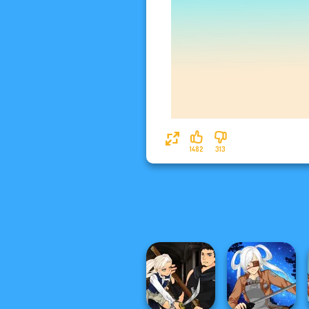
1482
313