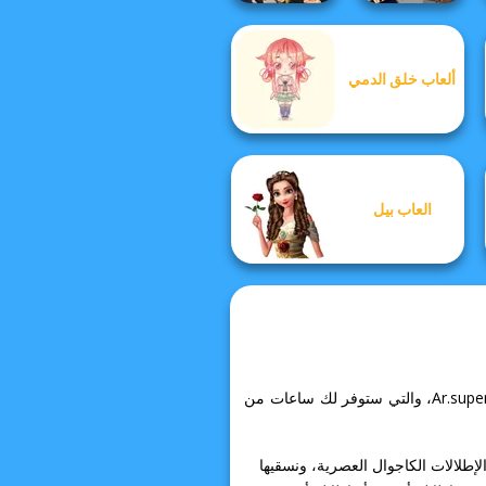
Manga Creator
ألعاب خلق الدمي
Vampire Hunter
P...
SNK Cosplayer
العاب بيل
ادخل إلى عالم Barbie المثير وتناسى كل ما يقلقك! يمكنك العثور على الكثير من التجارب المماثلة في Ar.supergames.com، والتي ستوفر لك ساعات من
لإطلالات الكاجوال العصرية، ونسقيها