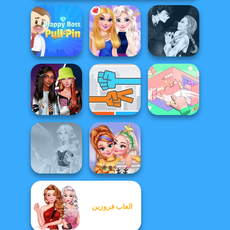
Manga Creator
Happy Boss Pull
Vampire Hunter
Pin
BFFs Night Out
P...
Fashionistas'
Organization
Faceoff
Roshambo
Princess
العاب فروزين
New Christmas
Faithful Elf
Sweater Design