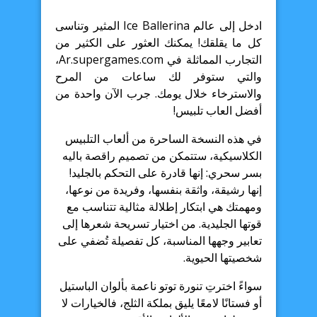
ادخل إلى عالم Ice Ballerina المثير وتناسى
كل ما يقلقك! يمكنك العثور على الكثير من
التجارب المماثلة في Ar.supergames.com،
والتي ستوفر لك ساعات من المرح
والاسترخاء خلال يومك. جرب الآن واحدة من
أفضل العاب تلبيس!
في هذه النسخة الساحرة من ألعاب التلبيس
الكلاسيكية، ستتمكن من تصميم راقصة باليه
بسر سحري: إنها قادرة على التحكم بالجليد!
إنها رشيقة، واثقة بنفسها، وفريدة من نوعها،
ومهمتك هي ابتكار إطلالة مثالية تتناسب مع
قوتها الجليدية. من اختيار تسريحة شعرها إلى
تعابير وجهها المناسبة، كل تفصيلة تُضفي على
شخصيتها الحيوية.
سواءً اخترتِ تنورة توتو ناعمة بألوان الباستيل
أو فستانًا لامعًا يليق بملكة الثلج، فالخيارات لا