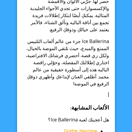
حصر لها. جرّبي الألوان والأقمشة
والإكسسوارات حتى تجدي الأجواء الجليدية
المثالية. يمكنكِ أيضًا ابتكار إطلالات فريدة
تجمع بين أناقة الباليه وتألق الشتاء، فالأمر
يعتمد على خيالكِ وذوقكِ الرفيع.
Ice Ballerina جزء من عالم ألعاب التلبيس
الممتع والمبدع، حيث تلتقي الموضة بالخيال،
ولكل زي قصة. أحضري فرشاتك الافتراضية،
اختاري إطلالتك المفضلة، وحوّلي راقصة
الباليه هذه إلى أسطورة حقيقية من عالم
مجمد. أطلقي العنان لإبداعكِ وأظهري ذوقكِ
الرفيع في الموضة!
أ
الألعاب المشابهة:
هل أعجبتك لعبة Ice Ballerina؟
Gothic Heroine