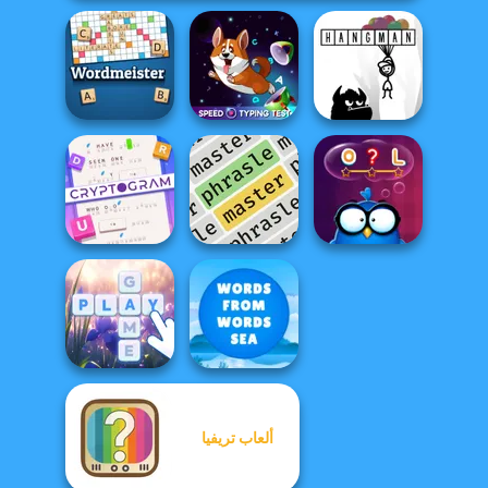
Speed Typing
Wordmeister
Test
Hangman
Cryptogram:
Word Brain
Puzzle
Phrasle Master
Words with Owl
ألعاب تريفيا
Words From
Bubble Letters
Words: Sea