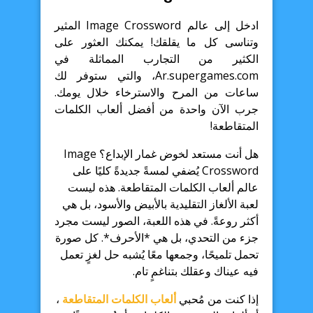
ادخل إلى عالم Image Crossword المثير
وتناسى كل ما يقلقك! يمكنك العثور على
الكثير من التجارب المماثلة في
Ar.supergames.com، والتي ستوفر لك
ساعات من المرح والاسترخاء خلال يومك.
جرب الآن واحدة من أفضل ألعاب الكلمات
المتقاطعة!
هل أنت مستعد لخوض غمار الإبداع؟ Image
Crossword يُضفي لمسةً جديدةً كليًا على
عالم ألعاب الكلمات المتقاطعة. هذه ليست
لعبة الألغاز التقليدية بالأبيض والأسود، بل هي
أكثر روعةً. في هذه اللعبة، الصور ليست مجرد
جزء من التحدي، بل هي *الأحرف*. كل صورة
تحمل تلميحًا، وجمعها معًا يُشبه حل لغزٍ تعمل
فيه عيناك وعقلك بتناغمٍ تام.
إذا كنت من مُحبي
ألعاب الكلمات المتقاطعة
،