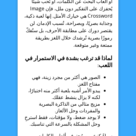
أو ألعاب البحث عن الكلمات، أو تُحب شيئًا
يُحفزك على التفكير دون ملل، فإن Image
Crossword هي خيارك الأمثل. إنها لعبة ذكية،
وجذابة بصريًا، وبصراحة، تُسبب الإدمان. لن
يقتصر دورك على مطابقة الأحرف، بل ستُفكّ
رموزًا بصرية تُرشدك خلال اللغز بطريقة
ممتعة وغير متوقعة.
لماذا قد ترغب بشدة في الاستمرار في
اللعب:
الصور هي أكثر من مجرد زينة، فهي
مفتاح اللغز.
يبدو الأمر أشبه بلعبة أكثر منه اختبارًا،
لكنه لا يزال ينشط عقلك.
مزيج مثالي من الذاكرة البصرية
والمفردات وحل الألغاز.
لا يوجد ضغط، ولا مؤقتات، فقط استرخِ
وحل المشكلة بالسرعة التي تناسبك.
سواءً كنتَ من مُحترفي ألعاب الكلمات