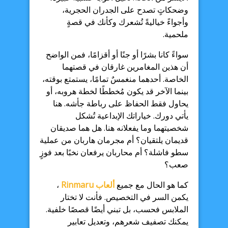
وضحكاتٍ تصدح على الجدران الحجرية،
وأجواءً خياليةً تُشعرك وكأنك في قصةٍ
ملحمية.
سواءً كانا بشرًا أو جنًا أو أقزامًا، فمن الواضح
أن هذين المغامرين غارقان في قصتهما
الخاصة. أحدهما منغمسٌ تمامًا، يستمتع بوقته،
بينما الآخر قد يكون مُخططًا لخطة هروبه، أو
يحاول فقط الحفاظ على رباطة جأشه. هنا
يأتي دورك. خياراتك الإبداعية تُشكل
شخصيتهما وما يفعلانه هنا. هل هما صديقان
قديمان يلتقيان؟ أم مجرمان هاربان من عملية
سطو فاشلة؟ أم محاربان يرفعان نخبًا بعد فوزٍ
صعب؟
كما هو الحال مع جميع
ألعاب Rinmaru
،
يكمن السر في التخصيص. فأنت لا تختار
الملابس فحسب، بل تبني أيضًا قصصًا خلفية.
يمكنك تصفيف شعرهم، وتعديل تعابير