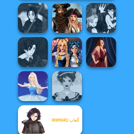
Romance Of The
Manga Creator
Star Wars Avatar
Seven Seas
Vampire Hunter
Creator
Pira...
P...
Manga Creator
Vampire Hunter
Sailor Moon And
P...
Friends Cosmic...
Pin-up Jessica
ألعاب RINMARU
Belle Époque
Ice Ballerina
Costume Creator