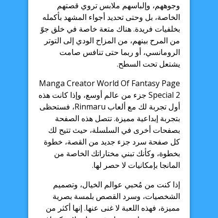
وجوههم، وإلباسهم ملابس تروي قصتهم
الخاصة، بل وحتى تحديد أجواء المشهد بأكمله
بخلفيات فريدة. هناك متعة خاصة في خلق جوّ
من المرح بينهم، من المزاح الودي إلى التوتر
الرومانسي، أو ربما حتى تنافس صامت
يشتعل تحت السطح.
Manga Creator World Of Fantasy Page
Special 2 جزء من عالم أوسع، وإذا كانت هذه
أول تجربة لك مع ألعاب Rinmaru، فستحظى
بتجربة إبداعية مميزة. تتصل هذه الصفحة
بصفحات أخرى في السلسلة، حيث تتيح لك
كل صفحة سرد جزء جديد من القصة، خطوة
بخطوة، وكأنك تبني مختاراتك الخاصة من
المانجا بإمكانيات لا حصر لها.
إذا كنت من مُحبي عوالم الخيال، وتصميم
الشخصيات، وسرد القصص بلمسة بصرية
مميزة، فهذه اللعبة لا غنى عنها. إنها أكثر من