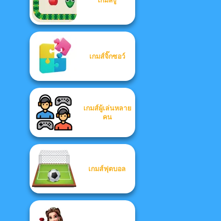
เกมส์จิ๊กซอว์
เกมส์ผู้เล่นหลาย
คน
เกมส์ฟุตบอล