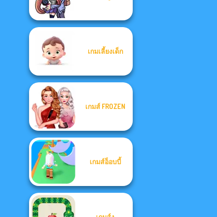
เกมเลี้ยงเด็ก
เกมส์ FROZEN
เกมส์อ็อบบี้
เกมส์งู