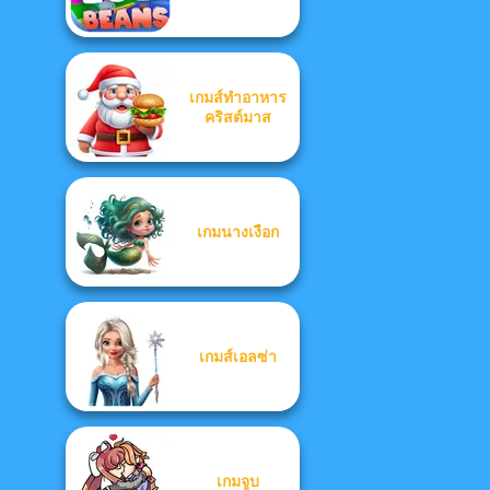
เกมส์ทำอาหาร
คริสต์มาส
เกมนางเงือก
เกมส์เอลซ่า
เกมจูบ