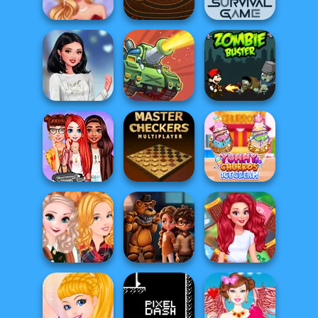
Surprise
Soldier Legend
Biker Vs Stylish
Miss World
Contest
Halloween Chain
Survival Game
My Perfect Winter
Holiday Self...
Clash of Tanks
Zombie Buster
Princesses
Yummy Churros
Coachella Calling
Master Checkers
Ice Cream
Autumn Ladies
FNAF Horror At
All Year Round