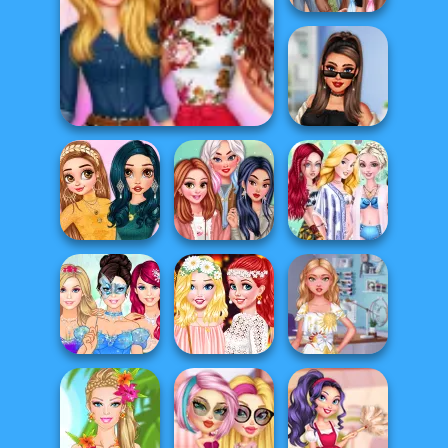
Design My
Fabulous Ripped
Jean...
Princesses Spring Days
TikTok Divas
Fashion...
#likeforlikes
Princesses
Princesses
Choose Your
Princesses
Swimwear
Style
Spring Layering
Fashion
Barbie Fairy Vs
Princesses
My Perfect Dress
Mermaid Vs Pri...
Lights Festival
Creator