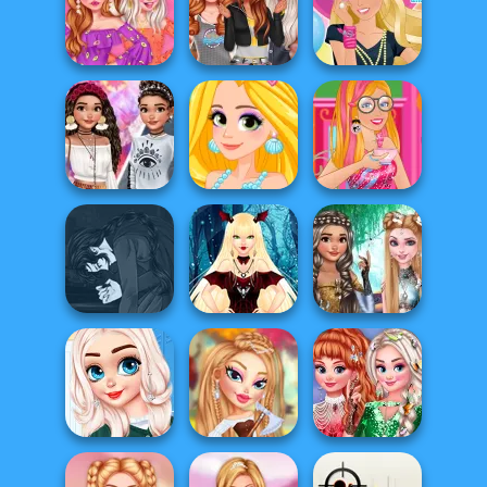
Moana Summer
BFFs Street Style
Falling Lovers
Fashion Show
Looks
Off Shoulder Top
Pre Concert
Barbie's Glossy
Designer
Rooftop Party
Magazine
Moana Boho Vs
Rapunzel
Barbie Sunday
Grunge
Mermaid Style
Brunch
Manga Creator
Vampire Hunter
Vampire Doll
Elsa And Moana
P...
Avatar Creator
Fantasy Hairsty...