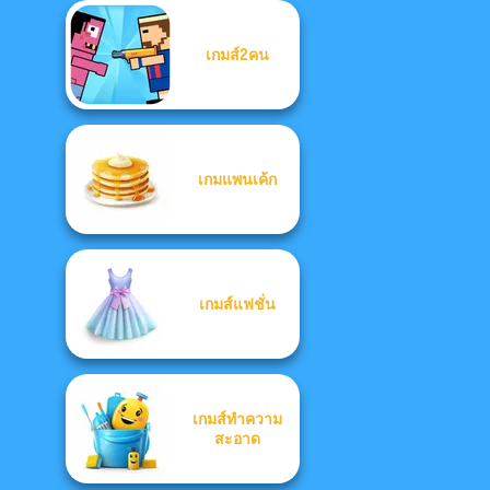
เกมส์2คน
เกมแพนเค้ก
เกมส์แฟชั่น
เกมส์ทำความ
สะอาด