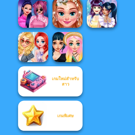
Enchanted
Stranger Things
Princesses Love
Princesses
Looks
Autumn
Princesses
TikTok Divas
Enchanted
My Own Kpop
#black&pink
Forest Ba...
Band
เกมใหม่สำหรับ
Princesses
Princesses
Fashion Styles To
สาว
Kooky Purses
T...
เกมพิเศษ