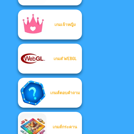
เกมเจ้าหญิง
เกมส๋ WEBGL
เกมส์ตอบคำถาม
เกมส์กระดาน