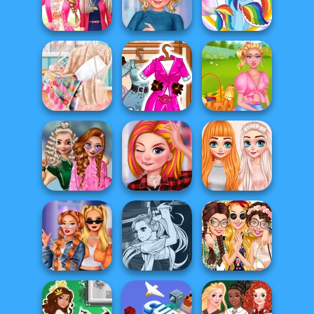
Autumn Fashion
Tiktok Divas
My Boho Avatar
Story
Shacket Fashion
My Pinterest
TikTok What's My
The Prom Of The
Nails Design
Style
Ponies
My Cosy Blanket
Barbie Model For
Summer Picnic
Design
Vogue
Date
School
Popularity
Rebel Hairstyle
Princesses
Challenge
Makeover
Comfy Cozy Day
Manga Creator