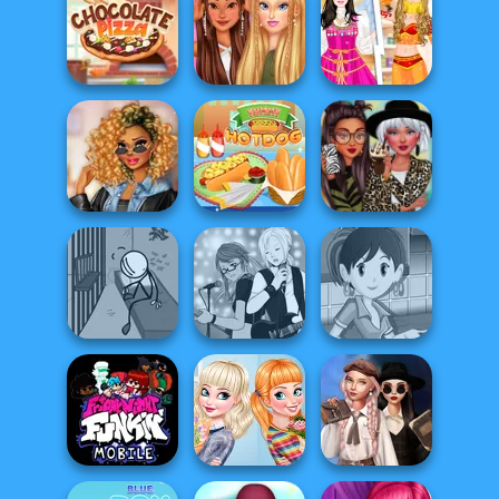
Cinderella Goes
Soft Girl Vs E-Girl
Villains Summer
To Paris
Bffs Looks
#OOTD
Princesses
Barbie As
Jumpsuit
Princess
Chocolate Pizza
Fashion
Japanese Ru...
TikTok Diva
Weekly Planner
Yummy Hotdog
Animal Prints
Henry Stickmin
Escaping The
Manga Creator -
Sara's Cooking
Pr...
Rebels Page 1
Class Lentil So...