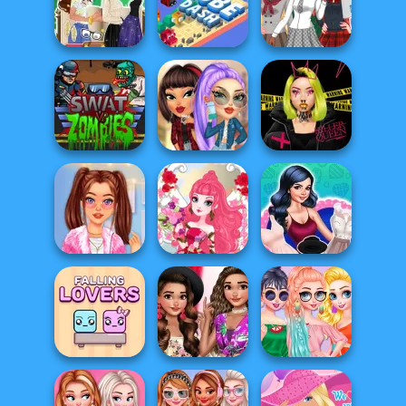
Fashionable
Vampire Hunter
Sorority Girls
School Girls
P...
Party Fun
Moana The New
High School
Girl In School
Cube Dash
Princesses
VSCO and E-Girl
Urban Glam
Swat Vs Zombies
Bffs
Warriors
Fashionista Daily
Selena Gomez
Routine
Cupid Doll
Date Night