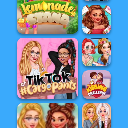
Quiz Princess Vs
Princess
My Perfect Lemonade
All Year Round
Stand
Fashion Addict...
Vacation With
Bffs
Office Kissing
TikTok #CargoPants
Challenge