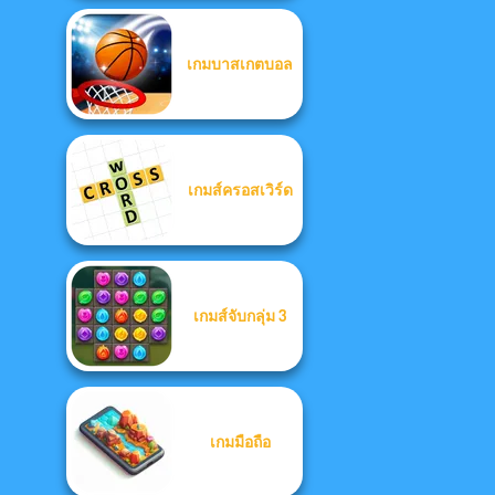
เกมบาสเกตบอล
เกมส์ครอสเวิร์ด
เกมส์จับกลุ่ม 3
เกมมือถือ