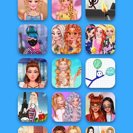
Princesses
Fairyland
Princesses
Different Styles
Fashion Dolls
Fantasy Forest
Princesses At
Design My Indie
The Spring
Necklace
Bloss...
Stickman War
Princesses
Fashion World
Autumn
Princesses
Diva
Celebrations
Easter Squad
Best Viral
Stylish Summer
Makeup Trends
Days
Ragdoll Rise Up