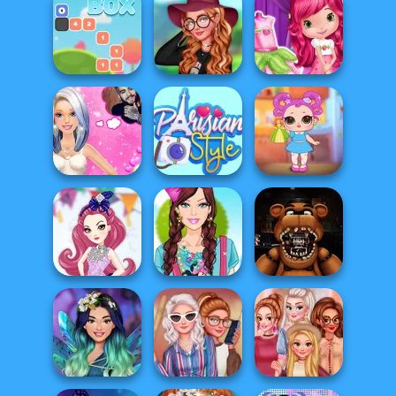
Friday Night
Wednesday's
Funkin': Foned
Princesses:
Breakup
In...
Florists
Handbook
Design My Spring
Cutie Shopping
Blue Box
Look
Spree
Barbie's Secret
Baby Holly
Date
Parisian Style
Feeding Time
Barbie's Childish
FNAF: Night at
Swan Queen
Outfits
the Dentist