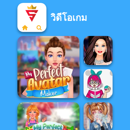
วิดีโอเกม
Barbie Party Diva
Kawaii Monster
My Perfect Avatar Maker
Trainer Avatar...