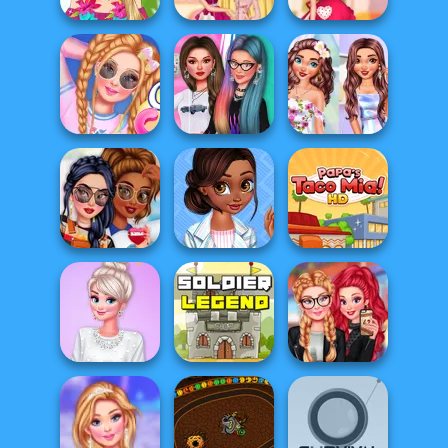
Barbie Around
Fashion Dolls
Cute House
The World
School Date
Cleaning
Change Your
Cotton Candy
Style VSCO vs E-
Princess Social
Store
Gi...
Butterfly
Princesses
Elegant vs
TikTok Famous
Casual
Papa's Taco Mia
Princess Fashion