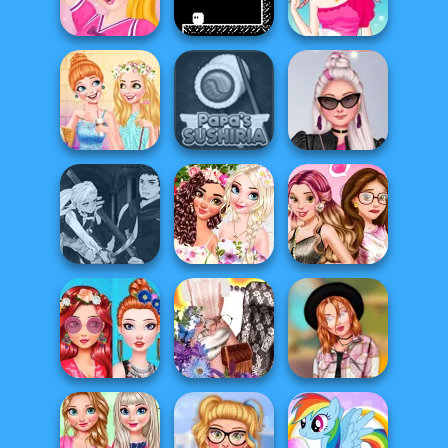
Cozy Trends
Home
Fashion Addict...
Super Barbie
Barbie's Funny
Cheerleading
Pixel Dash
Outfits
Princesses Out
Insta Divas Party
For Coffee
Papa's Sushiria
Night
Manga Creator
Vampire Hunter
BFFs Stylish
Belle's
P...
Orchids
Transformation
Rapunzel