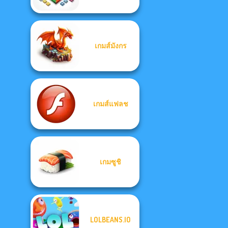
เกมส์มังกร
เกมส์แฟลช
เกมซูชิ
LOLBEANS.IO