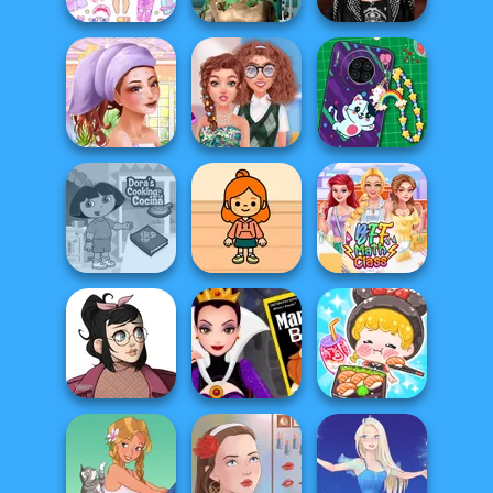
Ghoulish To
Chibi Doll: Avatar
Gorgeous Cool
TikTok Divas DIY
Creator
Zomb...
Makeup
My Glow Up
Journey
Nerd
DIY Phone Case
Summer Make...
Transformation
Shop
Dora Cooking in
TB Avataria Life
la Cucina
Girl
BFF Math Class
ASMR Girl:
Casual Icon
Evil Queen's
Livestream