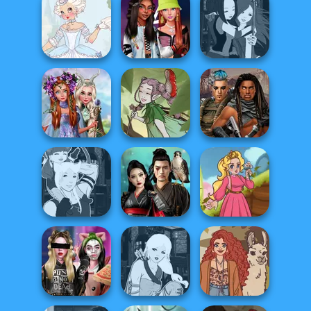
Babs' Spring
Fairycore
Wedding
Aesthetic
SNK Cosplayer
Marie Antoinette
Fashionistas'
Manga Creator -
2.0
Faceoff
Fantasy World...
Princesses
Fantasy
Cyberpunk
Makeover
A Fairy Tale
Guardians
Manga Creator -
Samurai Spirit
Fantasy World...
Legacy of Honor
Kartoon Princess