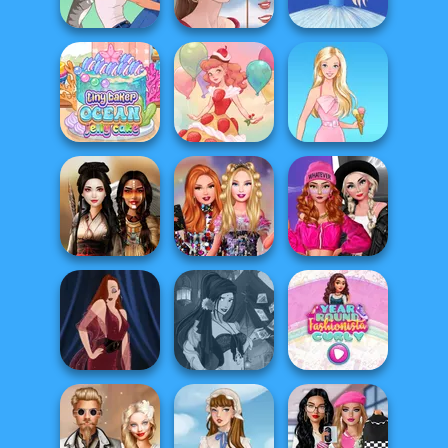
Maker
Revenge
Mukbang
A Girl And Her Pet
Portrait Maker
Ice Ballerina
Tiny Baker Ocean
Jelly Cake
Dessert Girl
Barbie
Fashion Wars
Bestie Birthday
Monochrome Vs
Battle Maidens
Surprise
Rai...
Fantasy Fortune
Year Round