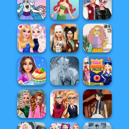
Elven Kingdom
Hunter:
Forest Of
Nonbinary
Casual Weekend
Wonder...
Demon
Fashionistas
Magical Girl
Kiss, Marry, Hate
Makeup!
Cute Mermaid
Challenge
Dress To Impress
BFFs Night Out
Back To Schoo...
Saturday Vibes
Cooking Stories:
Dark Mage
Ellie Fashion
Fun Cafe
Creator
Police