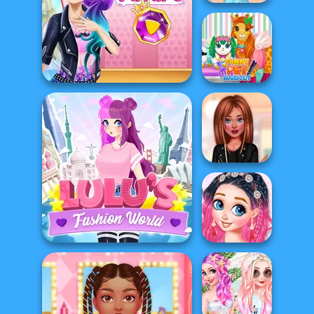
Funny Haircut
The Princess Sent To The
Futur...
Funny Pet Haircut
Crazy Hair School
Salon
Braid Styles We
Lulus Fashion World
Love