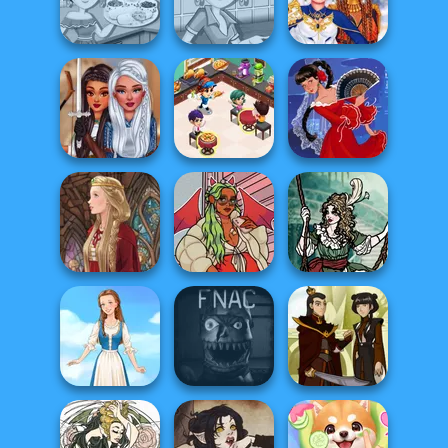
Fun Colors
Beaver Weaver
Cross Stitch
Sara's Cooking
Sara's Cooking
Super Hero
Class: Burritos
Class Lentil So...
School
Cooking
Warrior
Restaurant
Princesses
Kitchen
Flamenco Dancer
Moonlit
Medieval Doll
https://www.dolldivine.com/mei...
Masquerade