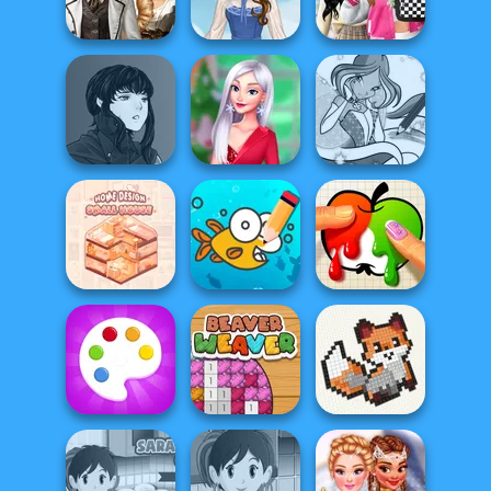
Pin-up Jessica
Teller
Fashionista Curly
Bab's Back to
Steampunk
School Style
Wedding
French Folklore
Cha...
Manga Creator
Vampire Hunter
My Christmas
Winx Paint Fairy
P...
Party Prep
Color
Home Design:
Cute Coloring
Small House
Games
Paint It