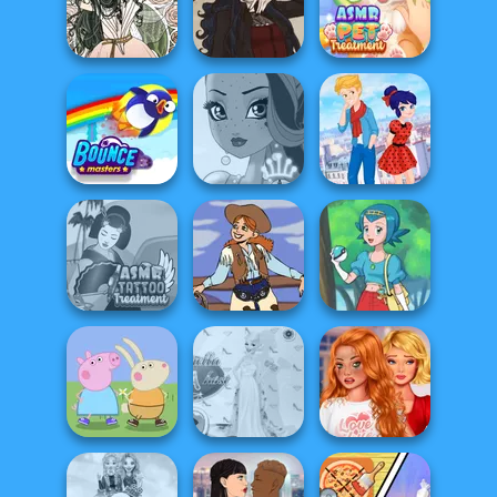
Five Nights At
Folklore Fashion
Christmas
Firebender Zuko
ASMR Pet
Forest Fae
Gothic Heroine
Treatment
Ladybird Secret
Bouncemasters
Fairy Tale High
Identity Revea...
ASMR Tattoo
Treatment
Cowgirl
Pokegirl