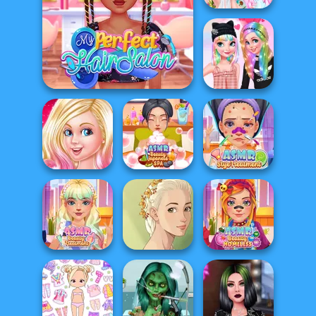
Crazy Summer
Braids
Princesses
My Perfect Hair Salon
Pastel Hairstyles
Super Barbie Hair
ASMR Beauty
ASMR Stye
Trends
Japanese Spa
Treatment
ASMR Beauty
Natural Girl
ASMR Beauty
Treatment
Portrait
Homeless