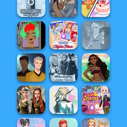
Peppa Pig
Bestie To The
Character
Princess Gala
Rescue Breakup
Creator
Host
P...
Dolly's
The Celebrity Way
All The Single
Restaurant
Of Life
Ladies
Organising
Cyber Character
Sisters Together
Rapunzel
Creator
Forever
Fashion
Trekkie Meiker
Villains Inspiring
Polynesian
M/M
Fashion Tre...
Princess Moana