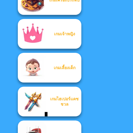
เกมเจ้าหญิง
เกมเลี้ยงเด็ก
เกมไฮเปอร์แคช
ชวล