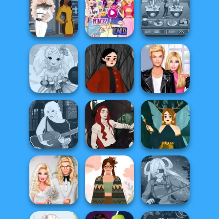
School
Popularity
Back To School
Waterbender:
Challenge
Fashionistas
Katara
Elsa And
Trekkie Meiker
Rapunzel
Cooking Cafe
F/F
Princess Riv...
Food Chef
Anime Fairy
Sabrina's Witchy
Roomies Blind
Creator
Wardrobe
Date
Manga Creator -
Casual Magic
Fantasy World...
Maker 2.0
Dark Fae