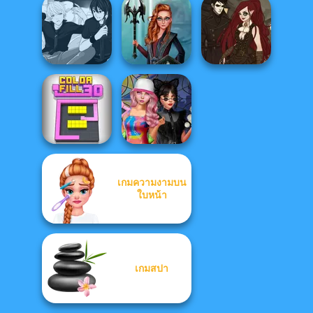
Pomegranate
Billie's Weekly
Manga Creator -
Pop: Autumn
Planner
Fantasy World...
Fashio...
The Alchemist:
Manga Creator -
Centaur
Steampunk PFP
Rebels Page 3
Princesses
M...
เกมความงามบน
Spin The Bottle
ใบหน้า
Color Fill 3D
Style Exchange...
เกมสปา