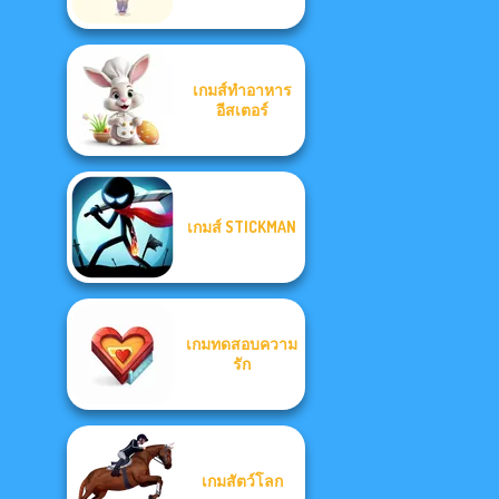
เกมส์ทำอาหาร
อีสเตอร์
เกมส์ STICKMAN
เกมทดสอบความ
รัก
เกมสัตว์โลก