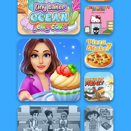
Hotel Fever
Tycoon
Tiny Baker Ocean Jelly
Hello Kitty And
Cake
Friends Restau...
The Pizza Maker
Cooking Stories: Fun Cafe
French Fry Frenzy