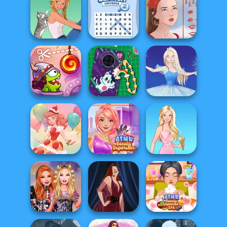
ASMR Girl:
Livestream
Conveyor Deli
Penguin Diner 2
Mukbang
Word Search
A Girl And Her Pet
Universe 2
Portrait Maker
Cut The Rope:
DIY Phone Case
Time Travel
Shop
Ice Ballerina
ASMR Beauty
Dessert Girl
Superstar
Barbie