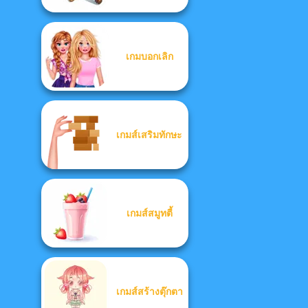
เกมบอกเลิก
เกมส์เสริมทักษะ
เกมส์สมูทตี้
เกมส์สร้างตุ๊กตา