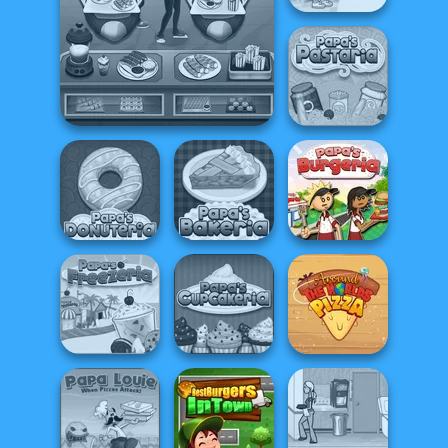
Dora Cooking in
la Cucina
Cooking Cafe Food Chef
Papa's Pastaria
Papa's Donuteria
Papa's Bakeria
Papa's Burgeria
Papa's
Around the
Papa's Freezeria
Cupcakeria
Worlds Pizza