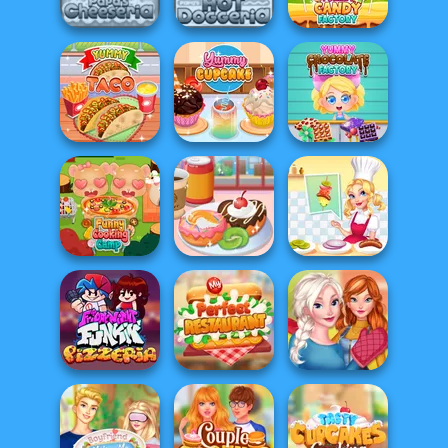
Right Mix
Papa's Wingeria
Papa's Sushiria
Papa's Hot
Yummy Candy
Papa's Cheeseria
Doggeria
Factory
Yummy
Chocolate
Yummy Taco
Yummy Cupcake
Factory
Funny Cooking
Yummy Donut
Michelin Star
Camp
Factory
Chef
Sisters
My Perfect
Thanksgiving