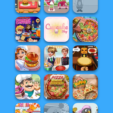
V And N Pizza
Cooking
Cooking Live: Be
Cooking Game
Madness
a Chef&Cook
Ultra Pixel
Strawberry
Burgeria
Shortcake
Caillou Chef
Nickelodeon
Pie Real Life
Cooking Contest
Cupcake Shop
Cooking
Halloween
Cooking Festival
Cooking Frenzy
Pizzeria