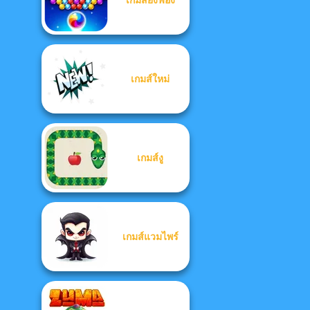
เกมส์ใหม่
เกมส์งู
เกมส์แวมไพร์