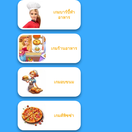
เกมบาร์บี้ทำ
อาหาร
เกมร้านอาหาร
เกมอบขนม
เกมส์พิซซ่า