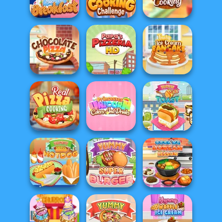
FNF Pizzeria
Restaurant
Dinner
Boyfriend Makes
Couple Cooking
Tasty Cupcakes
Me Breakfast
Challenge
Cooking
Tasty Ice Cream
Chocolate Pizza
Papa's Pizzeria
Pancake
Princesses
Real Pizza
Unicorn Cakes
Cooking
And D...
Yummy Toast