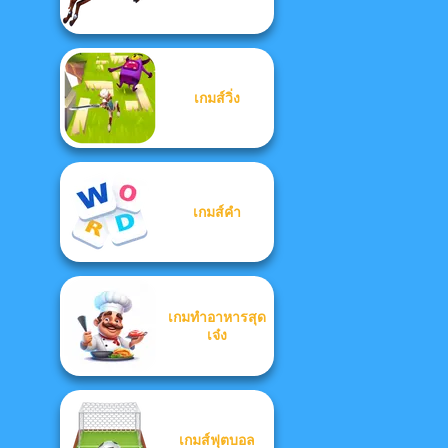
เกมส์วิ่ง
เกมส์คำ
เกมทำอาหารสุด
เจ๋ง
เกมส์ฟุตบอล