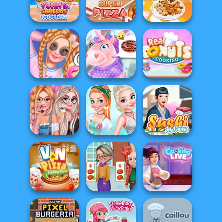
Yummy Super
Cooking Korean
Yummy Hotdog
Burger
Lesson
Yummy Churros
Yummy Super
Yummy Waffle
Ice Cream
Pizza
Ice Cream
Cotton Candy
Unicorns
Real Donuts
Store
Donuteria
Cooking
Princesses
Princess We Love
Cooking
Ice Cream
Challenge:...
Sushi Master