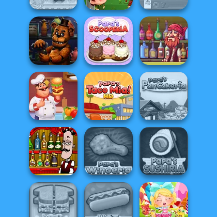
Papa Louie:
When Pizzas
Best Burgers In
Attack
Town
The Waitress
Papa's
Pirate Bartender
FNAF Bartender
Scooperia
Captain's Gro...
Hamburger
Papa's
Cooking Mania
Papa's Taco Mia
Pancakeria
Bartender The