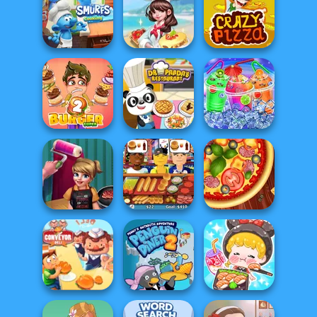
Delicious -
Delicious -
Emily's Home
Emily's New
Sweet...
Beginn...
Penguin Cafe
The Smurfs:
Cooking
Dream Chefs
Crazy Pizza
Dr Panda
Super Burger 2
Restaurant
Rainbow Frozen
Cook And
Decorate
Hot Dog Bush
Pizza Maker