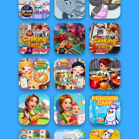
Pizza Real Life
Cake Shop
Cooking
Hippo Pizza Chef
Max Mixed
Sandwich
Cuisine
Champion
Penguin Diner
Cooking Fast 3:
Cooking Fast
Cooking Fast 4
Ribs and Panca...
Halloween
Steak
Grandma Recipe
Grandma Recipe
Apple Pie
Nigiri Sushi
Cooking Fast