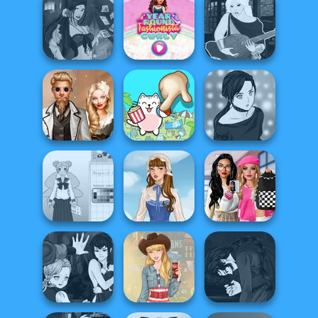
Bestie Birthday
ASMR Beauty
Surprise
Pin-up Jessica
Japanese Spa
Fantasy Fortune
Year Round
Manga Creator -
Teller
Fashionista Curly
Fantasy World...
Steampunk
Manga Creator -
Wedding
Spot The Cat
Rebels Page 2
Bab's Back to
School Girl Dress
School Style
Up V3
French Folklore
Cha...