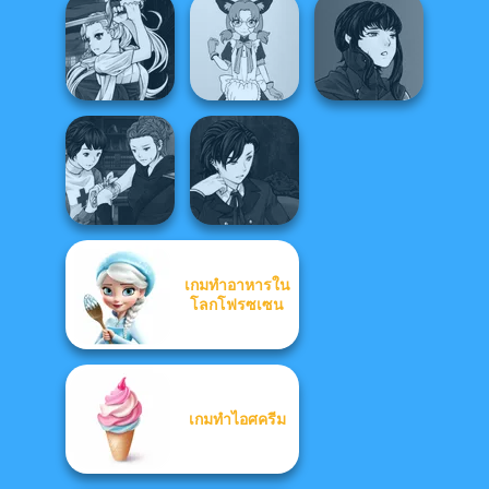
Manga Creator
Manga Creator
Vampire Hunter
Vampire Hunter
P...
Americana
P...
Manga Creator
Manga Creator
Vampire Hunter
Tokyo Mew Mew
Vampire Hunter
P...
Creator
P...
เกมทำอาหารใน
Manga Creator
Manga Creator
Vampire Hunter
โลกโฟรซเซน
Vampire Hunter
P...
P...
เกมทำไอศครีม