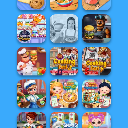
Emm...
Cooking
- Cooking wit...
Bakery Shop
Tasty Drop
Hot Pot Rush
Max Mixed
Cuisine
Whats For Dinner
FNAF Burger
Hamburger
Cooking Fast 3:
Cooking Fast 4
Cooking Mania
Ribs and Panca...
Steak