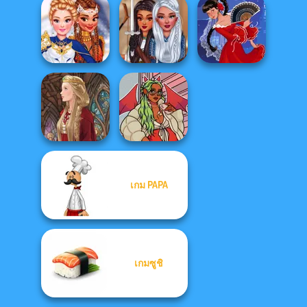
Sara's Cooking
Sara's Cooking
Cross Stitch
Class: Burritos
Class Lentil So...
Super Hero
Warrior
School
Princesses
Flamenco Dancer
เกม PAPA
Medieval Doll
https://www.dolldivine.com/mei...
เกมซูชิ