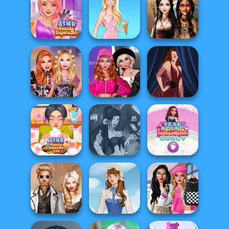
Portrait Maker
Ice Ballerina
Dessert Girl
ASMR Beauty
Superstar
Barbie
Battle Maidens
Fashion Wars
Bestie Birthday
Monochrome Vs
Surprise
Rai...
Pin-up Jessica
ASMR Beauty
Fantasy Fortune
Year Round
Japanese Spa
Teller
Fashionista Curly