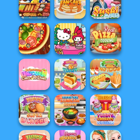
Dr Panda
Cook And
Restaurant
Rainbow Frozen
Decorate
Tasty Ice Cream
Hot Dog Bush
Pancake
Sushi Master
Hello Kitty and
Real Pizza
Pizza Maker
Friends: Xmas...
Cooking
Princesses
Unicorn Cakes
And D...
Yummy Toast
Yummy Hotdog