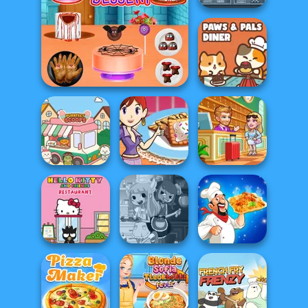
Cooking Cafe
Food Chef
Halloween Spooky
Paws & Pals
Dessert
Diner
Sara's Cooking
Hotel Fever
Purr-fect Scoops
Class: Mini Pop...
Tycoon
Hello Kitty And
Friends Restau...
Devilish Cooking
Biryani Recipes