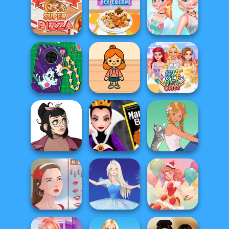
Yummy Super
Cooking Korean
Yummy Churros
Burger
Lesson
Ice Cream
Princesses
Yummy Super
Yummy Waffle
Cooking
Pizza
Ice Cream
Challenge:...
DIY Phone Case
TB Avataria Life
Shop
Girl
BFF Math Class
Casual Icon
Evil Queen's
Maker
Revenge
A Girl And Her Pet