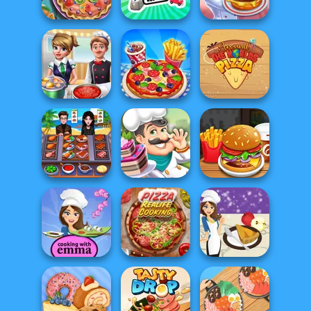
Cooking Contest
Cupcake Shop
Ramen
Pie Real Life
Cooking World
Cooking
Reborn
Cooking Festival
Around the
Cooking Frenzy
Cooking Live
Worlds Pizza
Cooking Chef -
Food Fever
Cake Shop
Burger Shop
Sushi Rolls -
Cooking with
Pizza Real Life
French Apple Pie