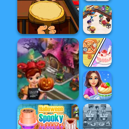
Dora Cooking in
la Cucina
Cooking
Restaurant
Halloween Pizzeria
Kitchen
Dolly's
Restaurant
Organising
Cooking Stories:
Cooking Fast Halloween
Fun Cafe