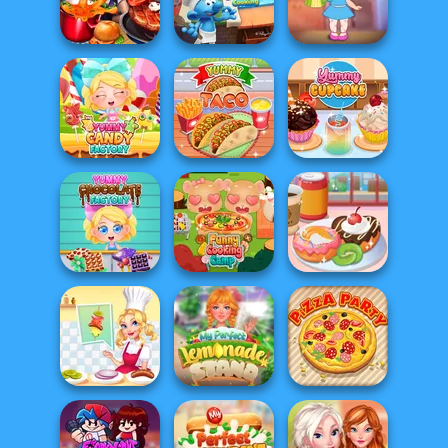
Grandma Recipe
Grandma Recipe
Cooking Scene
Apple Pie
Nigiri Sushi
The Smurfs:
Baby Holly
Cooking Fast
Cooking
Feeding Time
Yummy Candy
Factory
Yummy Taco
Yummy Cupcake
Yummy
Chocolate
Funny Cooking
Yummy Donut
Factory
Camp
Factory
My Perfect