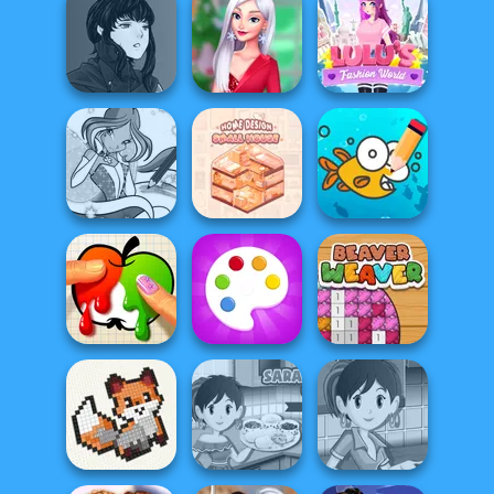
Bab's Back to
Steampunk
School Style
Wedding
French Folklore
Cha...
Manga Creator
Vampire Hunter
My Christmas
Lulus Fashion
P...
Party Prep
World
Winx Paint Fairy
Home Design:
Cute Coloring
Color
Small House
Games
Paint It
Fun Colors
Beaver Weaver