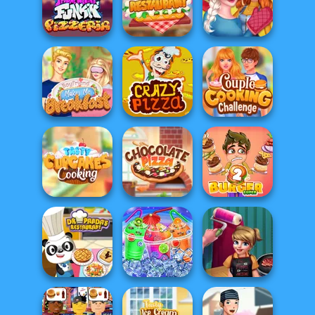
Michelin Star
Lemonade
Chef
Stand
Pizza Party
Sisters
My Perfect
Thanksgiving
FNF Pizzeria
Restaurant
Dinner
Boyfriend Makes
Couple Cooking
Me Breakfast
Crazy Pizza
Challenge
Tasty Cupcakes
Cooking
Chocolate Pizza
Super Burger 2