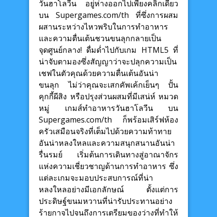
วันฮาโลวีน อยู่ห่างออกไปเพียงคลิกเดียว
บน Supergames.com/th ที่ซึ่งการผสม
ผสานระหว่างไหวพริบในการทำอาหาร
และความตื่นเต้นชวนขนลุกกลายเป็น
จุดศูนย์กลาง! ดื่มด่ำไปกับเกม HTML5 ที่
น่าจับตามองซึ่งสัญญาว่าจะปลุกความเป็น
เชฟในตัวคุณด้วยความตื่นเต้นอันน่า
ขนลุก ไม่ว่าคุณจะเสกคัพเค้กเย็นๆ ปั้น
คุกกี้ผีสิง หรือปรุงส่วนผสมที่มีเสน่ห์ หมวด
หมู่ เกมส์ทำอาหารวันฮาโลวีน บน
Supergames.com/th ก็พร้อมเสิร์ฟห้อง
ครัวเสมือนจริงที่เต็มไปด้วยความท้าทาย
อันน่าหลงใหลและความสนุกสนานอันน่า
รื่นรมย์ เริ่มต้นการเดินทางสู่อาณาจักร
แห่งความเชี่ยวชาญด้านการทำอาหาร ซึ่ง
แต่ละเกมจะมอบประสบการณ์ที่น่า
หลงใหลอย่างมีเอกลักษณ์ ตั้งแต่การ
ประดิษฐ์ขนมหวานที่น่ารับประทานอย่าง
ร้ายกาจไปจนถึงการเตรียมของว่างที่ทำให้