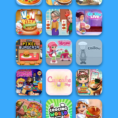
Blonde Sofia:
The Pizza Maker
Tteokbokki Fever
French Fry Frenzy
V And N Pizza
Cooking
Cooking Live: Be
Cooking Game
Madness
a Chef&Cook
Ultra Pixel
Strawberry
Burgeria
Shortcake
Caillou Chef
Nickelodeon
Grandma Recipe