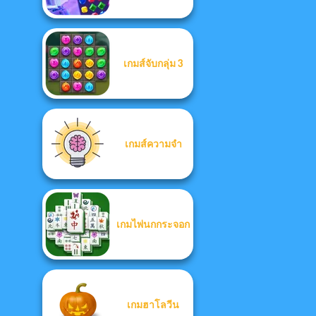
เกมส์จับกลุ่ม 3
เกมส์ความจำ
เกมไพ่นกกระจอก
เกมฮาโลวีน