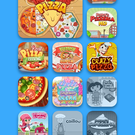
Chocolate Pizza
Around the Worlds Pizza
Papa's Pizzeria
Real Pizza
Yummy Super
Cooking
Pizza
Crazy Pizza
Tiny Baker Ocean
Dora Cooking in
Pizza Maker
Jelly Cake
la Cucina