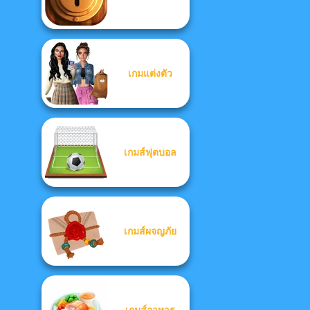
เกมแต่งตัว
เกมส์ฟุตบอล
เกมส์ผจญภัย
เกมส์อาหาร