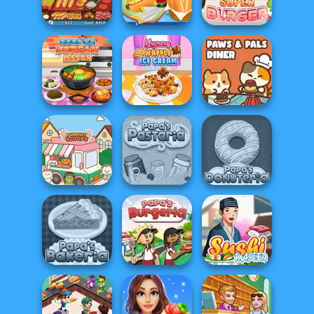
Challenge
Rainbow Frozen
Decorate
Yummy Super
Hot Dog Bush
Yummy Hotdog
Burger
Cooking Korean
Yummy Waffle
Paws & Pals
Lesson
Ice Cream
Diner
Purr-fect Scoops
Papa's Pastaria
Papa's Donuteria