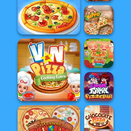
Pizza Real Life
Cooking
The Pizza Maker
Hippo Pizza Chef
Funny Cooking
Camp
V And N Pizza Cooking
Game
FNF Pizzeria