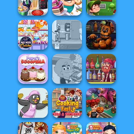
Cupcake Shop
Cooking Festival
Papa's Freezeria
Best Burgers In
Cooking Frenzy
Cake Shop
Town
Max Mixed
Cuisine
The Waitress
FNAF Bartender
Papa's
Sandwich
Pirate Bartender
Scooperia
Champion
Captain's Gro...