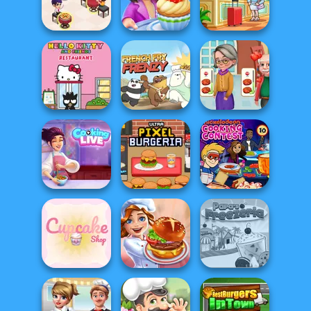
Papa's Bakeria
Papa's Burgeria
Sushi Master
Cooking
Restaurant
Cooking Stories:
Hotel Fever
Kitchen
Fun Cafe
Tycoon
Hello Kitty And
Cooking
Friends Restau...
French Fry Frenzy
Madness
Cooking Live: Be
Ultra Pixel
Nickelodeon
a Chef&Cook
Burgeria
Cooking Contest