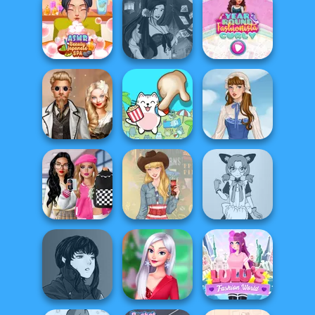
Bestie Birthday
Battle Maidens
Surprise
Pin-up Jessica
ASMR Beauty
Fantasy Fortune
Year Round
Japanese Spa
Teller
Fashionista Curly
Steampunk
Wedding
Spot The Cat
French Folklore
Bab's Back to
School Style
Tokyo Mew Mew
Cha...
Americana
Creator