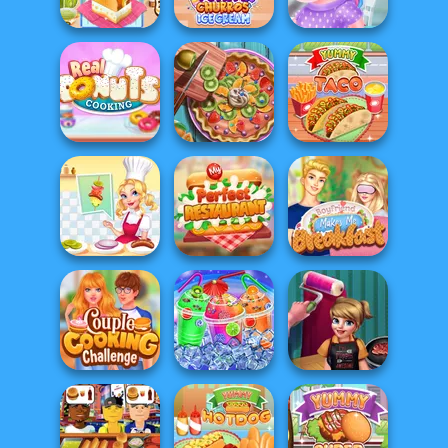
Cooking
Pancake
And D...
Yummy Churros
Unicorns
Yummy Toast
Ice Cream
Donuteria
Real Donuts
Pie Real Life
Cooking
Cooking
Yummy Taco
Michelin Star
My Perfect
Boyfriend Makes
Chef
Restaurant
Me Breakfast
Couple Cooking
Cook And