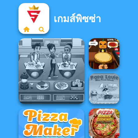
เกมส์พิซซ่า
Halloween
Pizzeria
Papa Louie:
When Pizzas
Cooking Cafe Food Chef
Attack