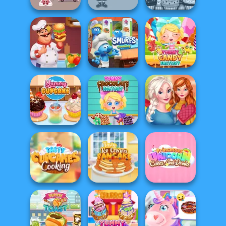
Strawberry
Papa's
Shortcake
Caillou Chef
Cupcakeria
Hamburger
The Smurfs:
Yummy Candy
Cooking Mania
Cooking
Factory
Yummy
Sisters
Chocolate
Thanksgiving
Yummy Cupcake
Factory
Dinner
Princesses
Tasty Cupcakes
Tasty Ice Cream
Unicorn Cakes