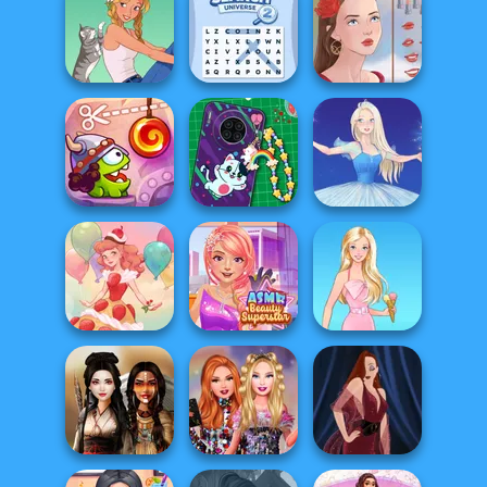
Princesses
ASMR Girl:
Princess We Love
Cooking
Livestream
Ice Cream
Challenge:...
Mukbang
Word Search
A Girl And Her Pet
Universe 2
Portrait Maker
Cut The Rope:
DIY Phone Case
Time Travel
Shop
Ice Ballerina
ASMR Beauty
Dessert Girl
Superstar
Barbie