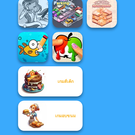
Manga Creator
Vampire Hunter
My Christmas
Lulus Fashion
P...
Party Prep
World
Winx Paint Fairy
Home Design:
Color
Pocket Parking
Small House
เกมส์เค้ก
Cute Coloring
Games
Paint It
เกมอบขนม