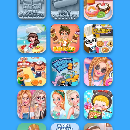
Penguin Cafe
Papa's Wingeria
Papa's Sushiria
Papa's Hot
Yummy Donut
Papa's Cheeseria
Doggeria
Factory
Dr Panda
Dream Chefs
Super Burger 2
Restaurant
Cotton Candy
Conveyor Deli
Penguin Diner 2
Store