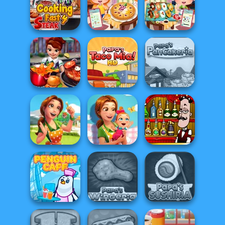
Cooking Fast 3:
Cooking Fast
Penguin Diner
Ribs and Panca...
Halloween
Cooking Fast 4
Grandma Recipe
Grandma Recipe
Steak
Apple Pie
Nigiri Sushi
Papa's
Cooking Fast
Papa's Taco Mia
Pancakeria
Delicious -
Delicious -
Emily's Home
Emily's New
Bartender The
Sweet...
Beginn...
Right Mix