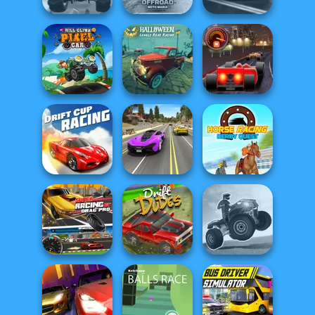
Monster Truck
Offroad Moto
Highway Cars
Crazy Racing
Mania
Traffic Racer
Halloween
Hill Climb Pixel
Lonely Road
Car
Racing
Sprint Club Nitro
Street Car Race
Horse Racing
Drift Cup Racing
Ultimate
Derby Quest
Super Racing GT:
ATV Ultimate