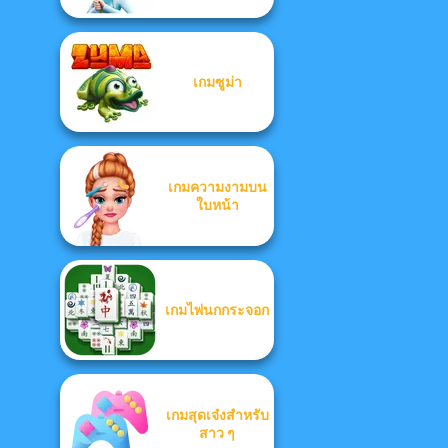
เกมซูม่า
เกมความงามบน
ใบหน้า
เกมไพ่นกกระจอก
เกมสุดเจ๋งสำหรับ
สาว ๆ