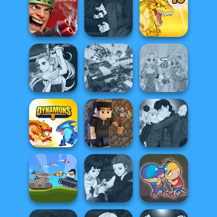
Obby The
Manga Creator
Legendary
Vampire Hunter
Dragon
P...
Dynamons 9
Manga Creator
Rift of Hell:
Vampire Hunter
Demons War
P...
Dynamons 10
Manga Creator
Vampire Hunter
Carnage Battle
Rapunzel
P...
Arena
Zombie Curse
Manga Creator
Vampire Hunter
Dynamons 8
Vectaria.io
P...