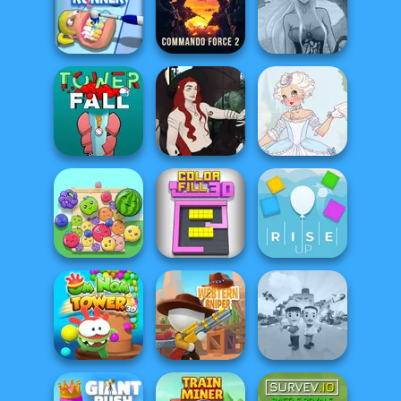
Only Up 3D
Parkour Go
Minecraft Pixel
Ascend
Poxel.io
Warfare
Commando
Dark Mage
Teeth Runner
Force 2
Creator
Casual Magic
Marie Antoinette
Tower Fall
Maker 2.0
2.0
Fruit Party
Color Fill 3D
Rise Up