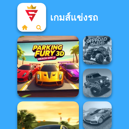
เกมส์แข่งรถ
Offroad Island
Parking Fury 3D: Beach
Offroad Muddy
City 2
Trucks