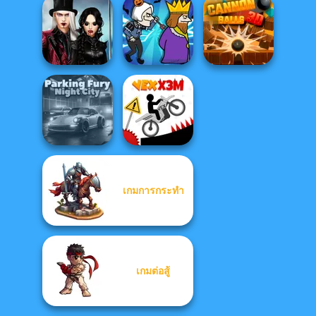
Survival 456 But
Canyon Defence
Deadshot.io
It Impostor
Twilight
Enchantment
Vampire R...
Murder
Cannon Balls 3D
เกมการกระทำ
Parking Fury 3D:
Night City
Vex X3M
เกมต่อสู้