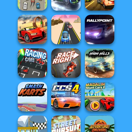
Rivals: Drift
Rally Point 4
Beach City
Burnin' Rubber 5
Rival Rush
Rally Point 2
XS
Top Speed
Racing 3D
Rush Race
Rally Point
Racing Cars
Race Right
High Hills