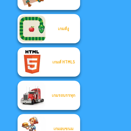
เกมส์งู
เกมส์ HTML5
เกมรถบรรทุก
เกมอบขนม