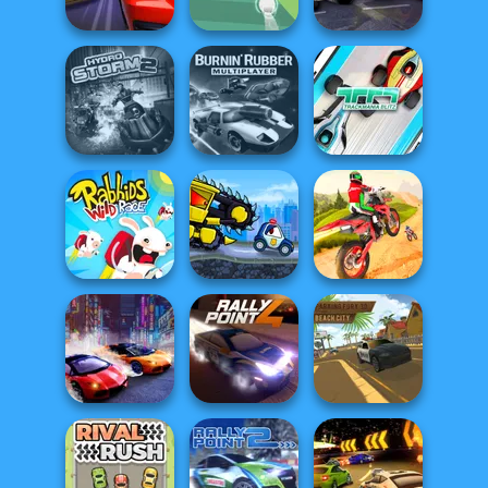
Drag Pro
Drift Dudes
OffRoad
Bus Driver
Drag Racing City
Balls Race
Simulator
Burnin' Rubber
Hydro Storm 2
Multiplayer
TrackMania Blitz
Rabbids Wild
Car Eats Car Evil
Dirt Bike Stunts
Race
Cars
3D
Two Lambo
Parking Fury 3D: