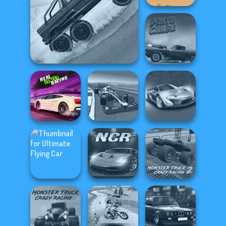
Biker Type Racing
Hill Climbing Mania
Death Chase
Real Street
Grand Extreme
Racing
Racing
Grand Cyber City
Ultimate Flying
Monster Truck
Car
Night City Racing
Crazy Racing 2