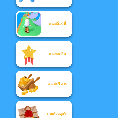
เกมส์อ็อบบี้
เกมยอดฮิต
เกมส์บริหาร
เกมส์ผจญภัย