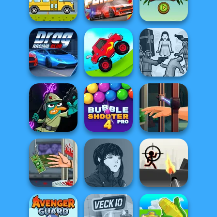
Madalin Stunt
Smash Karts
City Car Stunt 4
Cars 2
Adventure
Bus Rally
Street Pursuit
Drivers
Squid Battle
Drag Racing Club
Uphill Racing 2
Simulator
Agent P Rebel
Bubble Shooter
Hand Me The
Spy
Pro 4
Goods
Manga Creator