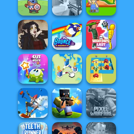
Handless
Vampire Hunter
Millionaire
P...
Stickman War
My Garden
Avenger Guard
Veck.io
Journey
Gothic Heroine
Bouncemasters
Who Dies Last
Cut The Rope
Alphabet Lore
Magic
State Connect
Maze