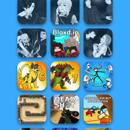
Manga Creator
Battle Of Tank
Vampire Hunter
Steel
P...
Elevator Fight
Manga Creator
Manga Creator
Manga Creator
Vampire Hunter
Vampire Hunter
Vampire Hunter
P...
P...
P...
Manga Creator
Manga Creator
Vampire Hunter
Vampire Hunter
P...
Bloxd.io
P...
Stickman Rogue
Dynamons 6
Dynamons 7
Online