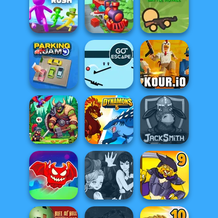
Om Nom Tower
3D
Western Sniper
Idle Inventor
Giant Rush!
Train Miner
Survev.io
Parking Jam
Go Escape
Kour.io
Dragon Hunter
Dynamons 5
Jacksmith