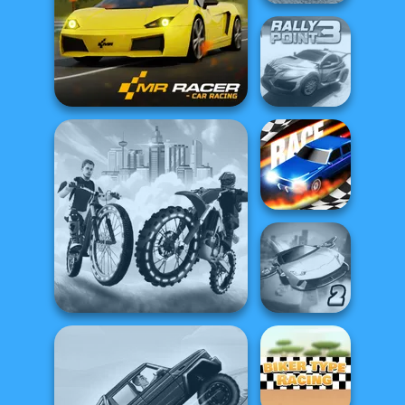
Madness Driver
Vertigo City
Mr. Racer
Rally Point 3
Drag Race 3D
City Bike Racing
Ultimate Flying
Champion
Car 2