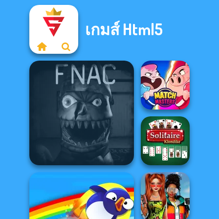
เกมส์ Html5
Match Masters
Solitaire
Five Nights At Christmas
Klondike