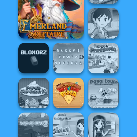
Sara's Cooking
Class: Burritos
Sara's Cooking
Emerland Solitaire
Class Lentil So...
Bloons Tower
Bloxorz
Defense
Papa's Freezeria
Papa Louie:
Papa's
Around the
When Pizzas
Cupcakeria
Worlds Pizza
Attack