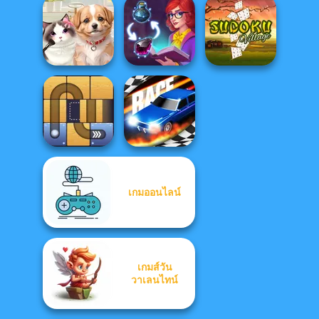
Boxing Gang
Untangle Rings
Stars
Master
Maze Speedrun
Pet Salon
Sorting Sorcery
Sudoku Village
เกมออนไลน์
Free the Ball
Drag Race 3D
เกมส์วัน
วาเลนไทน์