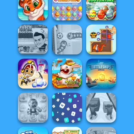
3D Free Kick
World Cup 18
Ball Drop
Puzzle Fever
Mahjong Sweet
Easter
Mosaic Artimo
Easter
Eggventure
Super Soccer
Noggins
Soccer Snakes
Home Pin 1
Idle Miner Space
Rabbids Volcano
Battleships
Rush
Panic
Armada