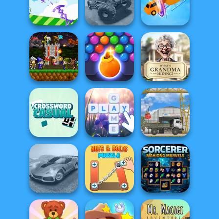
Balloon Match 3D
Offroad Island
Mini Steps
Offroad Muddy
Mini Springs
Trucks
Shape-shifting
Mini Guardians
Bubble Shooter
What Is Grandma
Castle Defense
HD 3
Hiding
Casual
Crossword
Bubble Letters
The Cargo