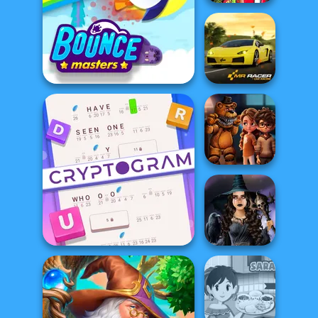
Babs And
Friends Love
Match Pr...
Bouncemasters
Mr. Racer
FNAF Horror At
Home
Cryptogram: Word Brain
Mystic Coven The
Puzzle
Sisterhood of...