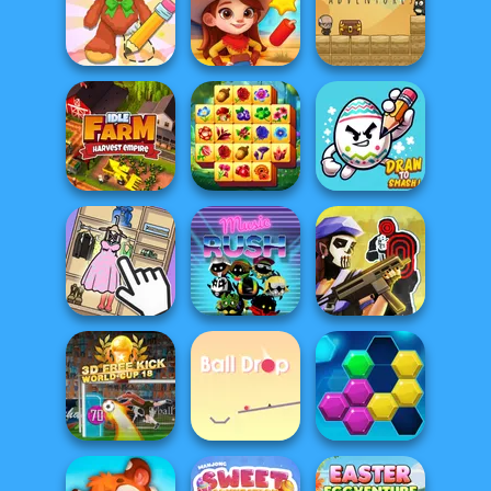
Madness Driver
Nuts & Bolts
Sorcerer
Vertigo City
Puzzle
Mahjong Marvels
Wipe Insight
Mr. Macagi
Master
Wild West Match
Adventures
Spring Tile
Idle Farm
Master
Draw To Smash!
Tom Clancy's
Organize It
Music Rush
Shootout