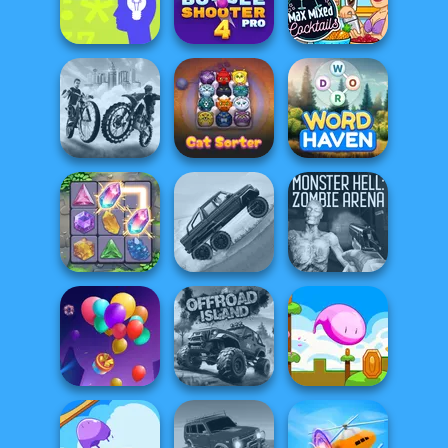
Ultra Pixel
Strawberry
Capybaras: Pull
Burgeria
Shortcake
Pin
Bubble Shooter
Max Mixed
Cryptograph
Pro 4
Cocktails
City Bike Racing
Champion
Cat Sorter Puzzle
Word Haven
Hill Climbing
Monster Hell:
Crystal Connect
Mania
Zombie Arena