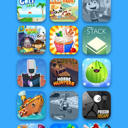
Candy Shop
Merge
Words Match
Push The Colors
Mini Golf Saga
Dr. Panda Farm
Poptropica
Dr. Panda Airport
Rachel Holmes
Stack
Cameraman vs
Put The Fruit
Toilets Puzzle
Horde Hunters
Together