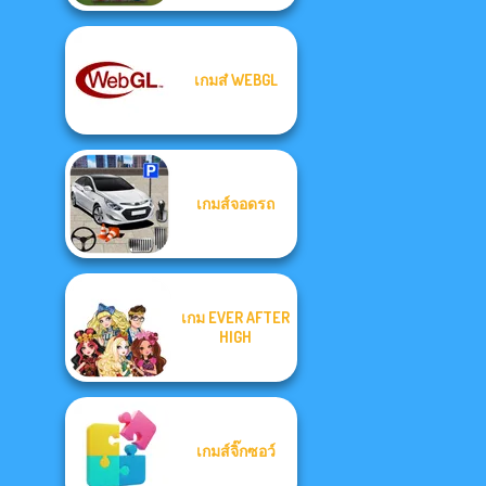
เกมส๋ WEBGL
เกมส์จอดรถ
เกม EVER AFTER
HIGH
เกมส์จิ๊กซอว์