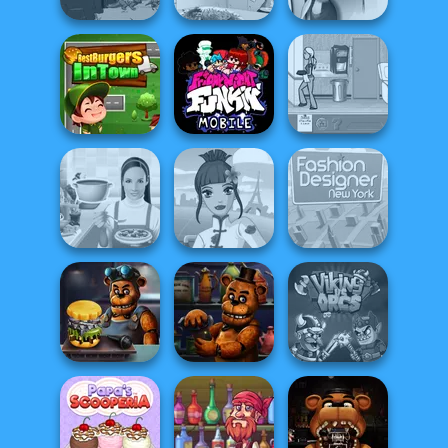
Sara's Cooking
Sara's Cooking
Class:
Age of War 2
Class - Garlic...
Thanksgi...
Friday Night
Best Burgers In
Funkin': Foned
Town
In...
The Waitress
Fashion
Fashion
Designer World
Designer New
Whats For Dinner
Tour
York