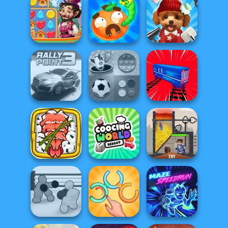
Moto Cabbie
Prison Escape
Clean the Ocean
Simulator
Online
Vega Mix: Fairy
Worm Out: Brain
Town
Teaser Games
Pet Salon 2
Mind Games for
Rally Point 3
2-3-4 Player
Train Drift
Giant Sushi:
Merge Master
Cooking World
Game
Reborn
Rescue Hero