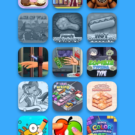
FNAF Burger
FNAF Bartender
Viking vs Orcs
Papa's
Pirate Bartender
FNAF: Night at
Scooperia
Captain's Gro...
the Dentist
Papa's Hot
Age of War
Papa's Wingeria
Doggeria
Hand Me The
Handless
Goods
Millionaire
Zombie Typing
Winx Paint Fairy
Home Design: