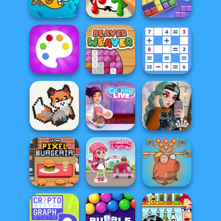
Color
Pocket Parking
Small House
Cute Coloring
Block Color
Games
Paint It
Puzzle Blast
Mathematical
Fun Colors
Beaver Weaver
Crossword
Cooking Live: Be
E-Girl Fashion
Cross Stitch
a Chef&Cook
Meiker
Save Baby