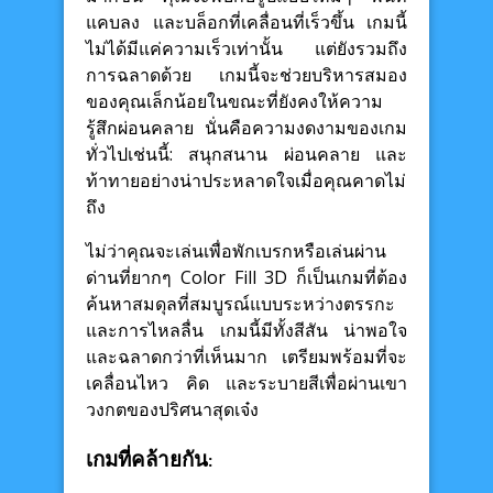
แคบลง และบล็อกที่เคลื่อนที่เร็วขึ้น เกมนี้
ไม่ได้มีแค่ความเร็วเท่านั้น แต่ยังรวมถึง
การฉลาดด้วย เกมนี้จะช่วยบริหารสมอง
ของคุณเล็กน้อยในขณะที่ยังคงให้ความ
รู้สึกผ่อนคลาย นั่นคือความงดงามของเกม
ทั่วไปเช่นนี้: สนุกสนาน ผ่อนคลาย และ
ท้าทายอย่างน่าประหลาดใจเมื่อคุณคาดไม่
ถึง
ไม่ว่าคุณจะเล่นเพื่อพักเบรกหรือเล่นผ่าน
ด่านที่ยากๆ Color Fill 3D ก็เป็นเกมที่ต้อง
ค้นหาสมดุลที่สมบูรณ์แบบระหว่างตรรกะ
และการไหลลื่น เกมนี้มีทั้งสีสัน น่าพอใจ
และฉลาดกว่าที่เห็นมาก เตรียมพร้อมที่จะ
เคลื่อนไหว คิด และระบายสีเพื่อผ่านเขา
วงกตของปริศนาสุดเจ๋ง
เกมที่คล้ายกัน: