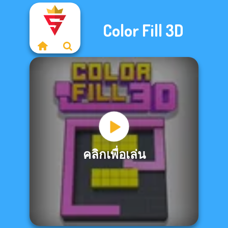
Color Fill 3D
คลิกเพื่อเล่น