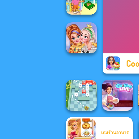
Kitchen
Dora Cooking in
la Cucina
Coo
New Christmas
Sweater Design
เกมร้านอาหาร
Cooking Live: Be
Break n Bounce
a Chef&Cook