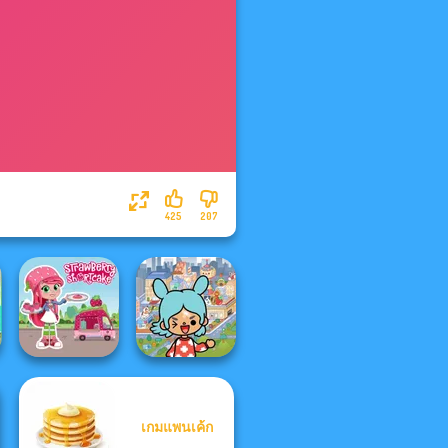
425
207
Toca Boca
เกมแพนเค้ก
Strawberry
Everything
Shortcake
Unlocked