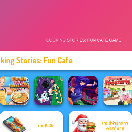
king Stories: Fun Cafe
เกมส์ทำอาหาร
เกมมือถือ
Blonde Sofia:
DIY Phone Case
คริสต์มาส
Tteokbokki Fever
Shop
Mirror Wizard
Papa's Freezeria