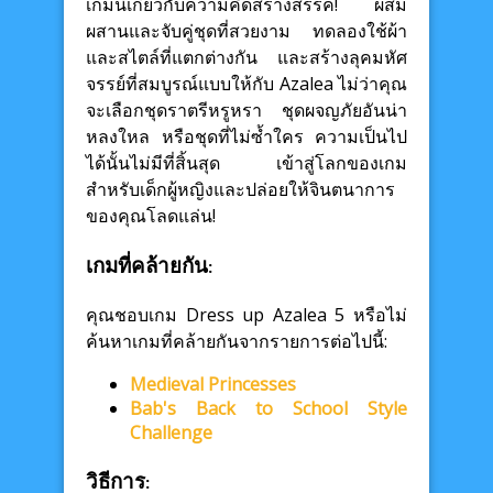
เกมนี้เกี่ยวกับความคิดสร้างสรรค์! ผสม
ผสานและจับคู่ชุดที่สวยงาม ทดลองใช้ผ้า
และสไตล์ที่แตกต่างกัน และสร้างลุคมหัศ
จรรย์ที่สมบูรณ์แบบให้กับ Azalea ไม่ว่าคุณ
จะเลือกชุดราตรีหรูหรา ชุดผจญภัยอันน่า
หลงใหล หรือชุดที่ไม่ซ้ำใคร ความเป็นไป
ได้นั้นไม่มีที่สิ้นสุด เข้าสู่โลกของเกม
สำหรับเด็กผู้หญิงและปล่อยให้จินตนาการ
ของคุณโลดแล่น!
เกมที่คล้ายกัน:
คุณชอบเกม Dress up Azalea 5 หรือไม่
ค้นหาเกมที่คล้ายกันจากรายการต่อไปนี้:
Medieval Princesses
Bab's Back to School Style
Challenge
วิธีการ: