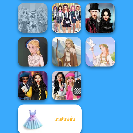
Twilight
Rapunzel
College Girls
Enchantment
Zombie Curse
Team Makeover
Vampire R...
Victorian Alice
Viking Woman
Greek Gods
Bab's Back to
เกมส์แฟชั่น
Hogwarts
School Style
Princesses
Cha...