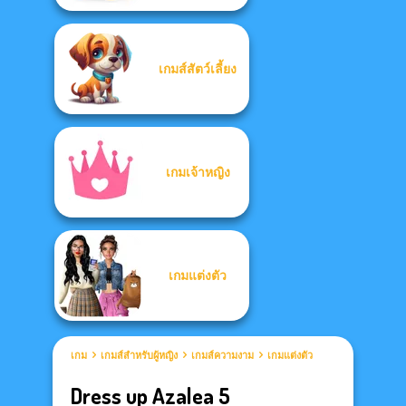
เกมส์สัตว์เลี้ยง
เกมเจ้าหญิง
เกมแต่งตัว
เกม
เกมส์สำหรับผู้หญิง
เกมส์ความงาม
เกมแต่งตัว
Dress up Azalea 5