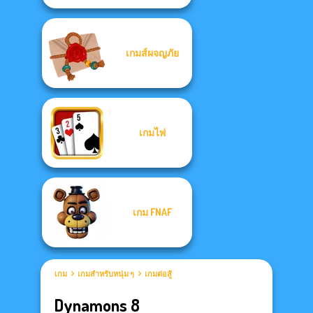
เกมส์ผจญภัย
เกมไพ่
เกม FNAF
เกม
เกมสำหรับหนุ่ม ๆ
เกมต่อสู้
Dynamons 8