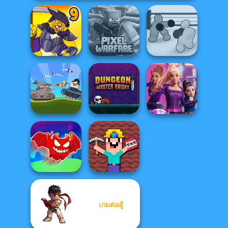
Minecraft Pixel
Boxing Gang
Dynamons 9
Warfare
Stars
Battle Of Tank
Dungeon Master
Spy Squad
Steel
Knight
Academy
Obby The
Noob Miner:
เกมต่อสู้
Legendary
Escape From
Dragon
Prison