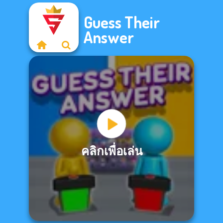
Guess Their
Answer
คลิกเพื่อเล่น