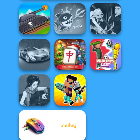
Manga Creator
Tanks 2D: Tank
Fish Stab Getting
Vampire Hunter
Wars
Big
P...
Mahjong at
Home -
Grand Cyber City
Christmas Ed...
Who Dies Last
เกมส์หนู
Manga Creator
Noob vs Pro
Star Wars: Page...
Challenge