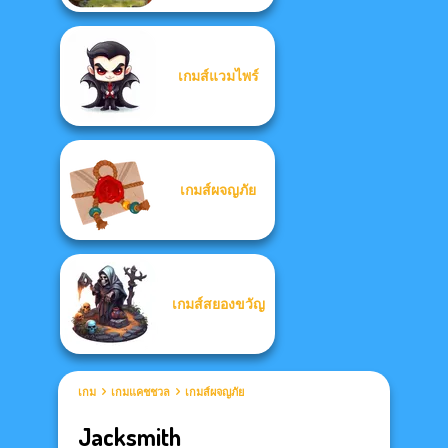
เกมส์แวมไพร์
เกมส์ผจญภัย
เกมส์สยองขวัญ
เกม
เกมแคชชวล
เกมส์ผจญภัย
Jacksmith