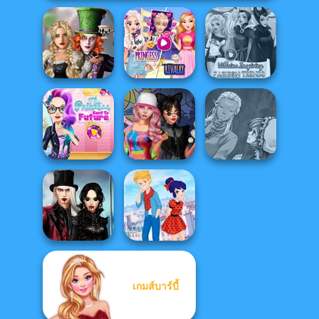
Alice and
Elsa And
Friends:
Rapunzel
Villains Inspiring
Enchanted W...
Princess Riv...
Fashion Tre...
The Princess
Manga Creator
Sent To The
Spin The Bottle
World Of
Futur...
Style Exchange...
Fantasy...
Twilight
เกมส์บาร์บี้
Enchantment
Ladybird Secret
Vampire R...
Identity Revea...