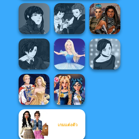
Manga Creator
Manga Creator
Vampire Hunter
Vampire Hunter
Cyberpunk
P...
P...
Guardians
Manga Creator
Vampire Hunter
Manga Creator -
P...
Ice Ballerina
Rebels Page 2
เกมแต่งตัว
Sailor Moon And
Sun Dress
Friends Cosmic...