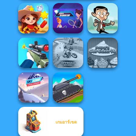
Power
Wild West Match
Badminton
Mr Bean Jump
Offroad Moto
Papa's
Sniper Shooter 2
Mania
Cupcakeria
เกมอาร์เขด
Ski Jump
Tanks 2D: Tank
Challenge
Wars