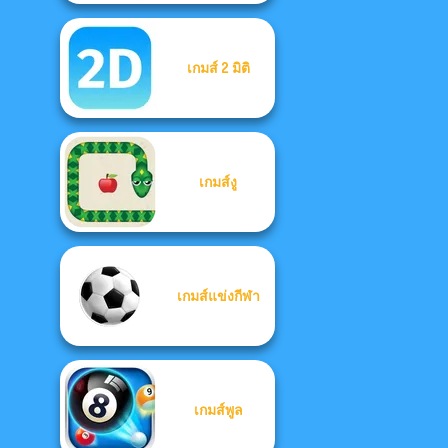
เกมส์ 2 มิติ
เกมส์งู
เกมส์แข่งกีฬา
เกมส์พูล