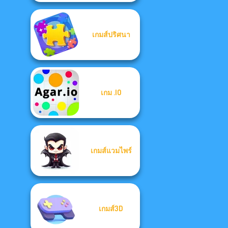
เกมส์ปริศนา
เกม .IO
เกมส์แวมไพร์
เกมส์3D