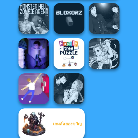
Manga Creator
Monster Hell:
Vampire Hunter
Zombie Arena
Bloxorz
P...
Manga Creator
Family Tree
Vampire Hunter
Cursed Dreams
Puzzle
P...
Manga Creator
เกมส์สยองขวัญ
Vampire Hunter
Balance It
P...