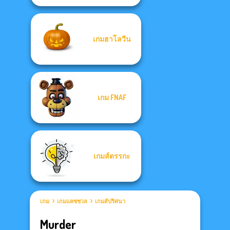
เกมฮาโลวีน
เกม FNAF
เกมส์ตรรกะ
เกม
เกมแคชชวล
เกมส์ปริศนา
Murder