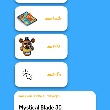
เกมแท็บเล็ต
เกม FNAF
เกมส์คลิ๊ก
เกม
เกมแคชชวล
เกมส์ผจญภัย
Mystical Blade 3D