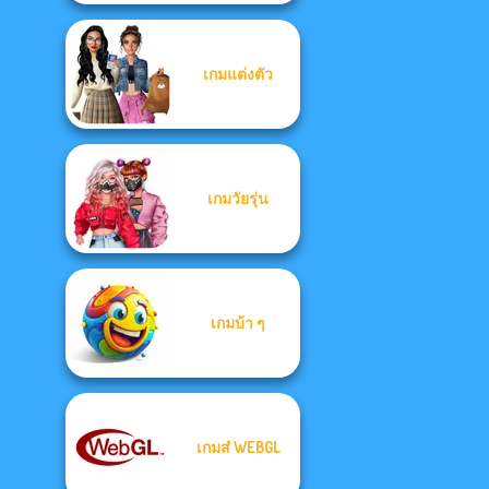
เกมแต่งตัว
เกมวัยรุ่น
เกมบ้า ๆ
เกมส๋ WEBGL