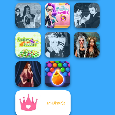
The Princess
Manga Creator
The Fly Squad:
Sent To The
Vampire Hunter
#squadgoals
Futur...
P...
Snakes and
Manga Creator -
Enchanted
Ladders
Fantasy World...
Realms
เกมเจ้าหญิง
Bubble Shooter
Pin-up Jessica
HD 3