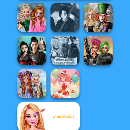
School
Alice and
Popularity
Star Wars Avatar
Friends:
Challenge
Creator
Enchanted W...
Samurai Spirit
Villains Inspiring
Cyberpunk
Legacy of Honor
Fashion Tre...
Shieldmaidens
Princesses
เกมแต่งหน้า
Fantasy
Makeover
Dessert Girl