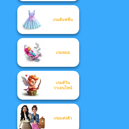
เกมส์แฟชั่น
เกมหมอ
เกมส์วัน
วาเลนไทน์
เกมแต่งตัว