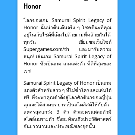
Honor
โลกของเกม Samurai Spirit Legacy of
Honor นั้นน่าตื่นเต้นจริง ๆ โชคดีนะที่คุณ
อยู่ในเว็บไซต์ที่เต็มไปด้วยเกมที่คล้ายกันได้
ทุกวัน เยี่ยมชมเว็บไซต์
Supergames.com/th และมารับความ
สนุก! เล่นเกม Samurai Spirit Legacy of
Honor ซึ่งเป็นเกม เกมแต่งตัว ที่ดีที่สุดของ
เรา!
Samurai Spirit Legacy of Honor เป็นเกม
แต่งตัวสำหรับสาว ๆ ที่ไม่ซ้ำใครและเล่นได้
ฟรี ที่จะพาคุณดำดิ่งสู่โลกศักดินาของญี่ปุ่น
คุณจะได้สวมบทบาทเป็นสไตลิสต์ให้กับตัว
ละครสุดแกร่ง 3 ตัว ตัวละครแต่ละตัวมี
สไตล์เฉพาะตัว ซึ่งสะท้อนถึงประวัติศาสตร์
อันยาวนานและประเพณีของยุคนั้น