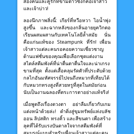
สองคนและคู่รักที่ข้ามดาวซึ่งก็คือเจ้าสาว
และเจ้าบ่าว!
ลองนึกภาพสิ่งนี้: เกียร์ที่หวือหวา ไอน้ำพุ่ง
สูงขึ้น และฉากหลังของกลิ่นอายยุควิกตอ
เรียนผสมผสานกับเทคโนโลยีล้ำสมัย นั่น
คือแก่นแท้ของ Steampunk ที่รัก! เพื่อน
เจ้าสาวแต่ละคนรอคอยความเชี่ยวชาญ
ด้านแฟชั่นของคุณเพื่อเลือกชุดแต่งงาน
สไตล์สตีมพังค์ที่น่าตื่นตาตื่นใจและน่าเกรง
ขามที่สุด ตั้งแต่เสื้อคลุมรัดตัวที่ประดับด้วย
กลไกอันมหัศจรรย์ไปจนถึงหมวกที่เทียบได้
กับหมวกทรงสูงที่สวยหรูที่สุดในสมัยก่อน
นับเป็นงานฉลองที่ตระการตาอย่างแท้จริง!
เมื่อพูดถึงเรื่องดวงตา อย่าลืมเกี่ยวกับเกม
แต่งหน้าด้วยล่ะ! ดำดิ่งสู่ขุมทรัพย์แห่งบลัช
ออน ลิปสติก ทรงคิ้ว และสีขนตา เพื่อสร้าง
ลุคที่ได้รับแรงบันดาลใจจากสตีมพังค์ที่
สมบูรณ์แบบสำหรับเพื่อนเจ้าสาวแต่ละคน