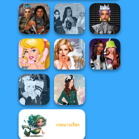
Cyber Chic
Cyberpunk
The Fly Squad:
Makeover
Guardians
#squadgoals
Queens
Ellie's Morning
Bridezilla: Prank
Fashionistas'
Routine
The Bride
Faceoff
เกมนางเงือก
Manga Creator -
Fantasy World...
Kate Middleton