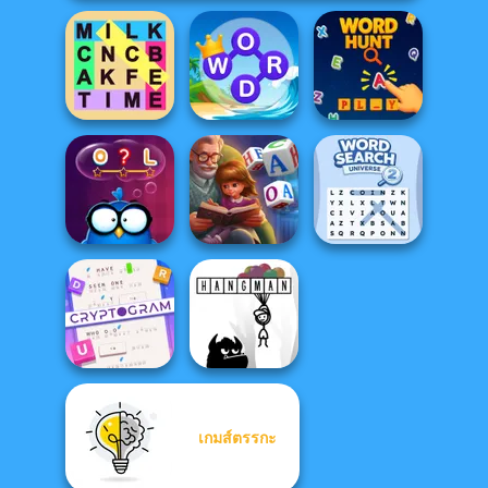
Fillwords: Find
Word Connect
All the Words
Puzzle
Word Hunt
Word Scramble:
Word Search
Words with Owl
Family Tales
Universe 2
Cryptogram:
เกมส์ตรรกะ
Word Brain
Puzzle
Hangman