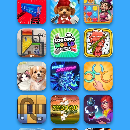
Prison Escape
Online
Clean the Ocean
Paint It
Vega Mix: Fairy
Train Drift
Pet Salon 2
Town
Giant Sushi:
Cooking World
Merge Master
Rescue Hero
Reborn
Game
Untangle Rings
Pet Salon
Maze Speedrun
Master