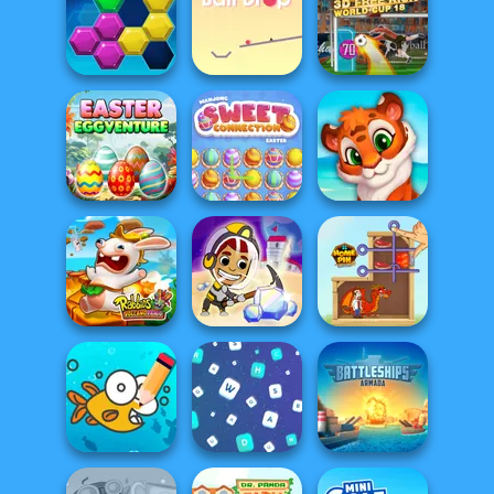
Home Design:
Music Rush
Small House
Organize It
3D Free Kick
Puzzle Fever
Ball Drop
World Cup 18
Easter
Mahjong Sweet
Eggventure
Easter
Mosaic Artimo
Rabbids Volcano
Idle Miner Space
Panic
Rush
Home Pin 1