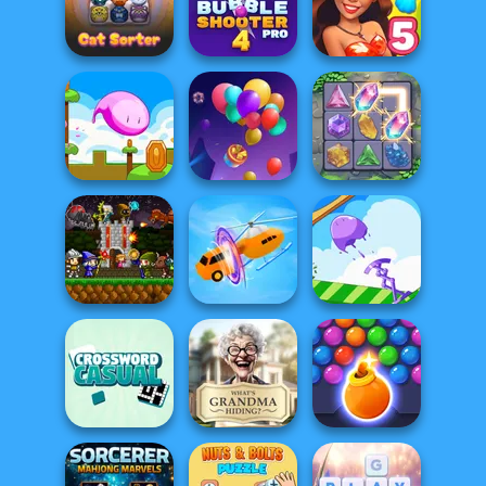
Farm Mahjong
Magic and
3D
Wizards Match
Puppy Blast
Bubble Shooter
Cat Sorter Puzzle
Pro 4
Hawaii Match 5
Mini Steps
Balloon Match 3D
Crystal Connect
Mini Guardians
Castle Defense
Shape-shifting
Mini Springs