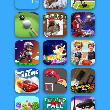
Wars
Challenge
Cursed Dreams
Sniper Shot:
Construction
Bullet Time
Ramp Jumping
Soccer Random
Jigsaw Puzzle
Pool Master 3D
XMas
Winter Clash 3D
Moto Boss
Paper Flight
Cooking Frenzy