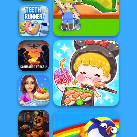
Poxel.io
My Garden Journey
Teeth Runner
Commando
Force 2
ASMR Girl: Livestream
Cooking Stories:
Mukbang
Fun Cafe