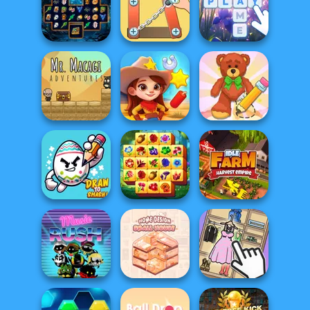
Casual
What Is Grandma
Bubble Shooter
Crossword
Hiding
HD 3
Sorcerer
Nuts & Bolts
Mahjong Marvels
Puzzle
Bubble Letters
Mr. Macagi
Wipe Insight
Adventures
Wild West Match
Master
Spring Tile
Draw To Smash!
Master
Idle Farm