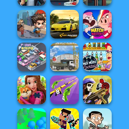
LandLord Rent
Handless
Hand Me The
out - Real Estat...
Millionaire
Goods
Last Day On Earth
Survival
Mr. Racer
Match Masters
Max Mixed
Pocket Parking
The Cargo
Cocktails
Merge 2048 Gun
Tom Clancy's