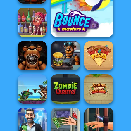
FNAF Bartender
Pirate Bartender
Bouncemasters
Captain's Gro...
FNAF: Night at
Around the
the Dentist
FNAF Burger
Worlds Pizza
Clash Of The
Deep Sea
Ancient Egypt
Monsters
Zombie Quarrel
Mahjong