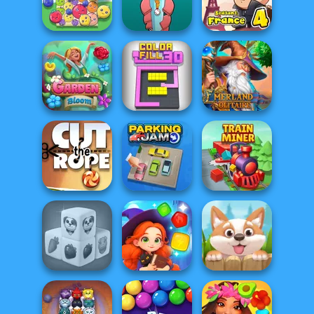
Drift Cup Racing
Parking Way
Parking Fury 3
Bob The Robber
Fruit Party
Tower Fall
4 Season 1: Fra...
Emerland
Garden Bloom
Color Fill 3D
Solitaire
Cut the Rope
Parking Jam
Train Miner