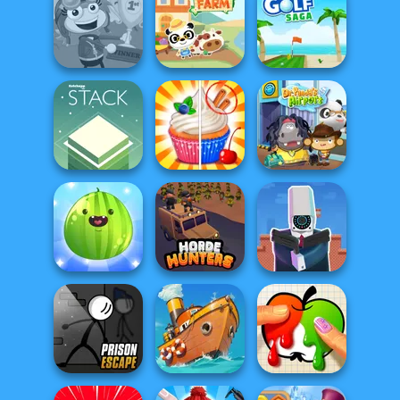
Cute Coloring
Battleships
Games
Words Match
Armada
Poptropica
Dr. Panda Farm
Mini Golf Saga
Stack
Rachel Holmes
Dr. Panda Airport
Put The Fruit
Cameraman vs
Together
Horde Hunters
Toilets Puzzle