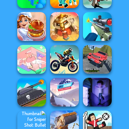
Royal Jigsaw
Rush
Shootout
Crowd
Noob vs Pro
Lumberjack
Challenge
Mr Bean Jump
For Honor
Cooking Festival
Warriors io
Sniper Shooter 2
Indian SUV
Organization
Offroad
Princess
Bike Jump
Simulator
Tanks 2D: Tank
Ski Jump