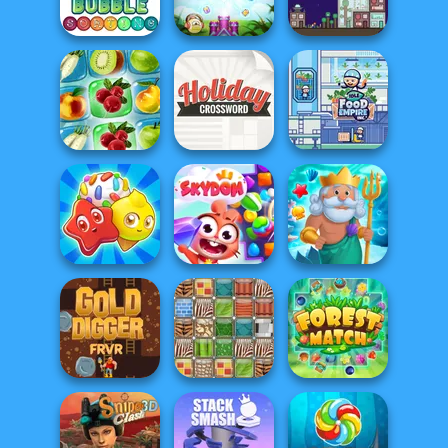
Unblock It
Word Search
Free Words
Bubble Sorting
Merge Defense
The Final Earth 2
Holiday
Idle Food Empire
Fruit Connect 2
Crossword
Inc.
Candy Riddles
Skydom
Fish Story