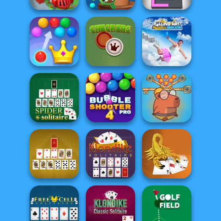
Om Nom Tower
Train Miner
3D
Color Fill 3D
Falling Art
Royal Bubble
Ragdoll
Blast
Checkers
Simulator
Save Baby
Bubble Shooter
Capybaras: Pull
Spider Solitaire
Pro 4
Pin
Klondike
Scorpion