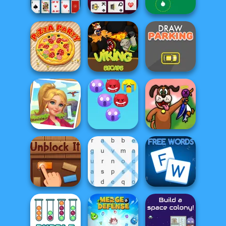
Pyramid Solitaire
Solitaire Classic
Solitaire
Klondike Classic
Free Cell Solitaire
Solitaire
Golf Field
Pizza Party
Viking Escape
Draw Parking
Emoji Bubble
Tropical Merge
Shooter
Duck Hunter