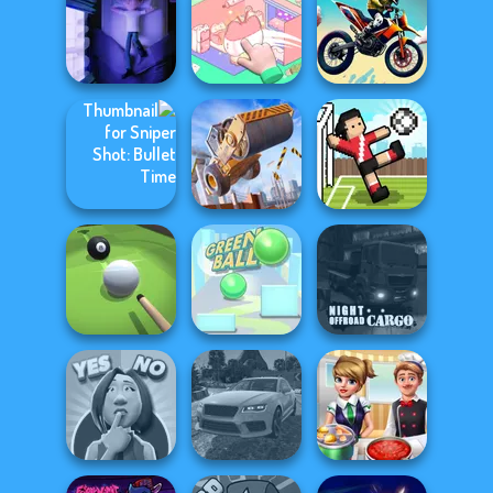
Indian SUV
Offroad
For Honor
Simulator
Cooking Festival
Warriors io
Organization
Cursed Dreams
Princess
Bike Jump
Sniper Shot:
Construction
Bullet Time
Ramp Jumping
Soccer Random
Night OffRoad
Pool Master 3D
Green Ball
Cargo