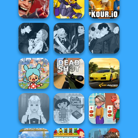
ASMR Beauty
Color Water Sort
Treatment
3D
Western Sniper
Rift of Hell:
Demons War
Dynamons 9
Kour.io
Manga Creator
Manga Creator
Manga Creator
Vampire Hunter
Vampire Hunter
Vampire Hunter
P...
P...
P...
Toca Boca
Everything
Unlocked
Deadshot.io
Mr. Racer