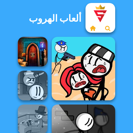
ألعاب الهروب
100 Doors:
Escape Room
Henry Stickmin
Fleeing The
Stickman Jailbreak Story
Com...