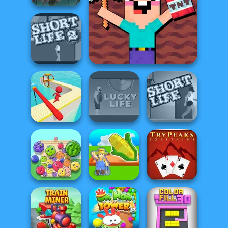
Sharkosaurus
Rampage
Noob Miner: Escape From
Prison
Short Life 2
Fun Race 3D
Lucky Life
Short Life
My Garden
Fruit Party
Journey
Tripeaks Solitaire