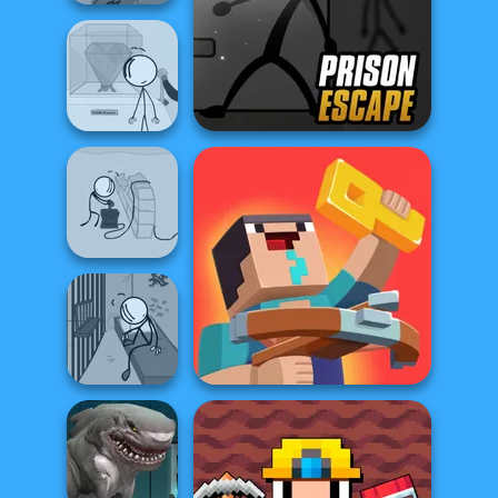
Henry Stickmin
Infiltrating Th...
Henry Stickmin
Prison Escape Online
Stealing The Di...
Henry Stickmin
Breaking The
Ba...
Noob: Zombie Prison
Henry Stickmin
Escaping The
Escape
Pr...