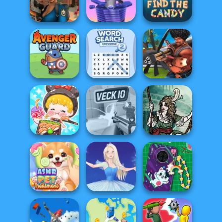
Gold Digger
FRVR
Patterns Link
Forest Match
Sniper Clash 3D
Stack Smash
Find the Candy
Word Search
Avenger Guard
Universe 2
Airport Clash 3D
ASMR Girl:
Livestream
Moonlit
Mukbang
Veck.io
Masquerade