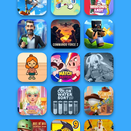
ASMR Pet
DIY Phone Case
Treatment
Ice Ballerina
Shop
Only Up 3D
Parkour Go
Ascend
State Connect
Who Dies Last
LandLord Rent
Commando
out - Real Estat...
Force 2
Poxel.io
TB Avataria Life
Girl
Match Masters
SNK Cosplayer