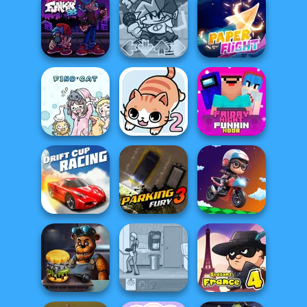
Yes or No
Real Drift
Challenge
Multiplayer
Cooking Frenzy
Friday Night
Funkin vs Big
Bro...
FNF Music 3D
Paper Flight
Friday Night
Find Cat
Find Cat 2
Funkin Noob
Drift Cup Racing
Parking Fury 3
Moto Boss