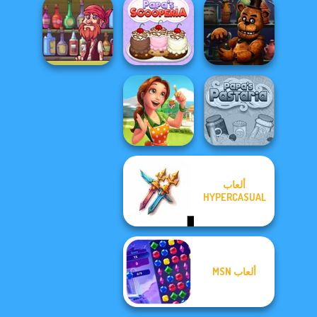
Bob The Robber
FNAF Burger
The Waitress
4 Season 1: Fra...
Pirate Bartender
Papa's
Captain's Gro...
Scooperia
FNAF Bartender
ألعاب
Delicious -
Emily's Home
HYPERCASUAL
Sweet...
Papa's Pastaria
ألعاب MSN