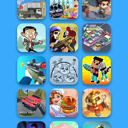
Dora Cooking in
Cooking
Elven Makeover
la Cucina
Madness
Max Mixed
Last Day On Earth
The Cargo
Cocktails
Survival
Tom Clancy's
Mr Bean Jump
Shootout
Pocket Parking
Noob vs Pro
Sniper Shooter 2
Protect My Dog 3
Challenge