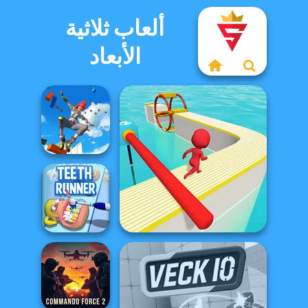
ألعاب ثلاثية
الأبعاد
Only Up 3D
Parkour Go
Ascend
Fun Race 3D
Teeth Runner