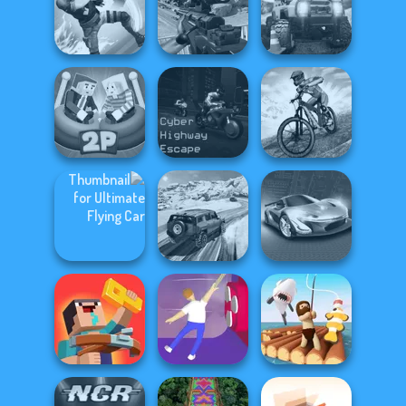
Fighter Legends
Grand Extreme
High Speed Crazy
Duo
Racing
Bike
Sniper Combat
Gang Brawlers
3D
Offroad Life 3D
Ragdoll Arena 2
Cyber Highway
MX Offroad
Player
Escape
Master
Ultimate Flying
SUV Snow
Car
Driving 3D
Grand Cyber City