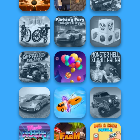
Mystical Blade 3D
Idle Inventor
3D
Carnage Battle
Cannon Balls 3D
Vectaria.io
Arena
City Bike Racing
Parking Fury 3D:
Farm Mahjong
Champion
Night City
3D
Monster Hell:
Offroad Island
Balloon Match 3D
Zombie Arena