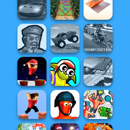
Noob: Zombie
Prison Escape
Balance It
Raft Life
Folding Blocks
Night City Racing
Bubble Fall
Puzzle
Zombies
Funny Mad
Highway Crazy
Shooter
Racing
Bike
Parkour Block
Funny Blade &
Xmas Special
Magic
Snow Ride 3D