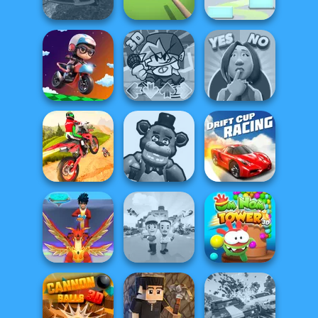
Cargo
Bullet Time
Ramp Jumping
Real Drift
Multiplayer
Pool Master 3D
Green Ball
Yes or No
Moto Boss
FNF Music 3D
Challenge
Dirt Bike Stunts
Huggy Wuggy
3D
Shooter
Drift Cup Racing
Om Nom Tower