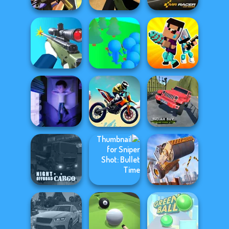
Tom Clancy's
Shootout
Deadshot.io
Mr. Racer
Crowd
Noob vs Pro
Sniper Shooter 2
Lumberjack
Challenge
Indian SUV
Offroad
Cursed Dreams
Bike Jump
Simulator
Night OffRoad
Sniper Shot:
Construction