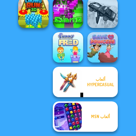
Penalty Shooters
Apex Football
3
Battle
Goalkeeper Wiz
Crowd Run 3D
Cubito
Flying Police Car
ألعاب
HYPERCASUAL
Save The
Funny Fred
Princess
ألعاب MSN