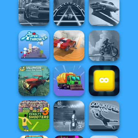
Highway Cars
4x4 Offroader
3D Car Simulator
Traffic Racer
Agame: Stunt
Real City Driver
Ball Surfer 3D
Cars
City Driver:
3D Moto
Super Thrower
Destroy Car
Simulator 2
Halloween
Lonely Road
Merge Block
Racing
Eco Recycler
2048