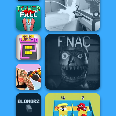
Commando
Force 2
Veck.io
Tower Fall
Color Fill 3D
Tattoo Master 3D:
Five Nights At Christmas
Crazy Art