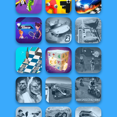
Boxing Gang
Stars
Train Drift
Rally Point 3
Merge 2048 Gun
Alphabet: Merge
Rush
And Fight
Drag Race 3D
Power
Ultimate Flying
Super Hero
Badminton
Car 2
Driving School
Dusty Maze
Hunter
Mystic Mahjong
Vortex 9