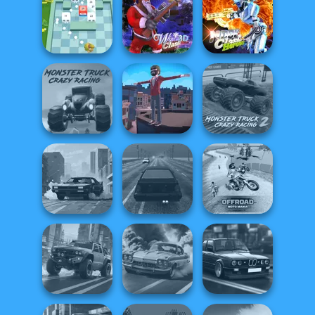
Parkour Block 3D
Funny Shooter
Funny Shooter 2
Moon Clash
Break n Bounce
Winter Clash 3D
Heroes
Monster Truck
Monster Truck
Crazy Racing
Backflip Maniac
Crazy Racing 2
Offroad Moto
City Rider
Highway Traffic
Mania