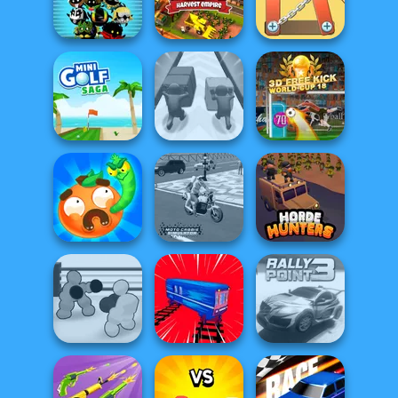
Madness Driver
Offroad Muddy
Vertigo City
Shape-shifting
Trucks
Nuts & Bolts
Music Rush
Idle Farm
Puzzle
3D Free Kick
Mini Golf Saga
Push The Colors
World Cup 18
Worm Out: Brain
Moto Cabbie
Teaser Games
Simulator
Horde Hunters