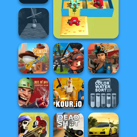
Bloxorz
Alphabet Lore Maze
Roller Baller
Western Sniper
Airport Clash 3D
Sniper Clash 3D
Rift of Hell:
Color Water Sort
Demons War
Kour.io
3D