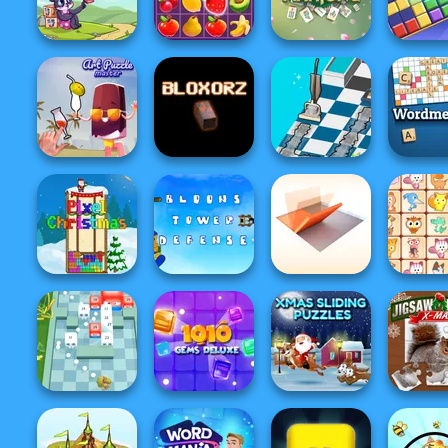
Rescue Hero
Game
2-3-4 Player
Teaser 
Block C
Dream Pet Link 2
Fruit Mahjong
Tap 3 Mahjong
Puzzle 
Dusty Maze
Art Puzzle Master
Bloxorz
Hunter
Wordmei
Bloons Tower
Folding Blocks
Pixel Christmas
Defense
Puzzle
Dream Pe