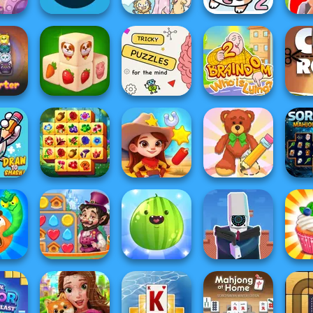
Rope:
Ye
avel
Word Game
Find Cat
Find Cat 2
Ch
Farm Mahjong
Brain Puzzles
Braindom 2:
 Puzzle
3D
Quests
Who is Lying?
Cut 
Spring Tile
Wipe Insight
So
Smash!
Master
Wild West Match
Master
Mahjo
 Brain
Vega Mix: Fairy
Put The Fruit
Cameraman vs