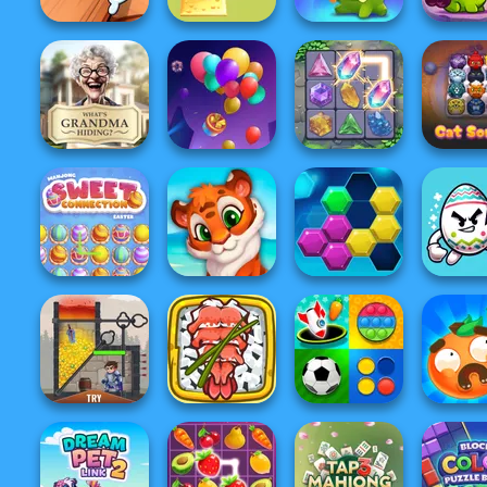
Pin Master: Screw
Alphabet Lore
Cut The Rope
Cut The 
Puzzle Quest
Maze
Magic
Time Tr
What Is Grandma
Hiding
Balloon Match 3D
Crystal Connect
Cat Sorter
Mahjong Sweet
Easter
Mosaic Artimo
Puzzle Fever
Draw To 
Giant Sushi:
Merge Master
Mind Games for
Worm Out: