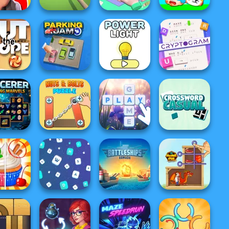
s or No
Organization
allenge
Pool Master 3D
Princess
Protect My Dog 3
Cryptogram:
Word Brain
the Rope
Parking Jam
Power Light
Puzzle
rcerer
Nuts & Bolts
Casual
ng Marvels
Puzzle
Bubble Letters
Crossword
Battleships