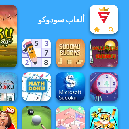
ألعاب سودوكو
Halloween
e
Sudoku Master
Sudoku Blocks
Sudoku
e Daily
agonal
Microsoft
New Daily
udoku
MathDoku
Sudoku
Sudoku