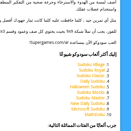
أضف لمسة من الهدوء والاسترخاء وجرعة صحية من التفكير المنطقي ف
واستخدام عضلات عقلك.
مثل أي تمرين جيد ، كلما حافظت عليه كلما كانت ثمار جهودك أفضل وستجني
للفوز، يجب أن تملأ شبكة 9x9 بحيث يحتوي كل صف وعمود وقسم 3x3 على أرقام من 1 إلى 9.
العب سودوكو الآن بمساعدة Supergames.com/ar!
إليك أكثر ألعاب سودوكو شيوعًا
Sudoku Village
Sudoku Royal
Sudoku Classic
Daily Sudoku
Halloween Sudoku
Sudoku Blocks
Sudoku Master
New Daily Sudoku
Microsoft Sudoku
MathDoku
جرب ألعابًا من الفئات المماثلة التالية: