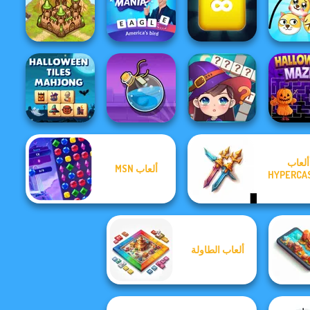
10X10 Gems
Xmas Sliding
Jigsaw P
Break n Bounce
Deluxe
Puzzles
XMa
Merge Block
Draw 2 
Takeover
Word Mania
2048
Dog
ألعاب
ألعاب MSN
Halloween Tiles
HYPERCA
Mahjong
Potion Flip
Witch Crossword
Halloween
ألعاب الطاولة