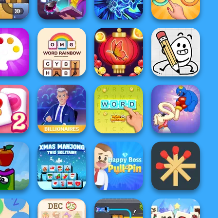
el Holmes
Words Match
Armada
Home Pin 1
Untangle Rings
 the Ball
Sorting Sorcery
Maze Speedrun
Master
OMG Word
Bubble Shooter
 Colors
Rainbow
Butterfly
Egg Adventure
litaire
Long Dog - Long
ng Candy 2
Billionaires
Word Stickers!
Nose