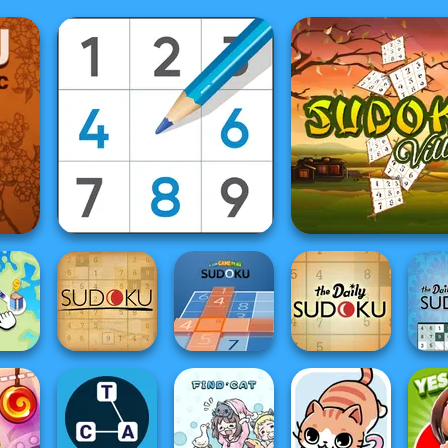
Sudoku Royal
Sudoku Villag
Th
Fun Game Play
Di
nnect
Sudoku
Sudoku
The Daily Sudoku
S