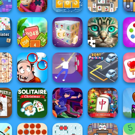
Games
Town
Together
Toilets Puzzle
Rach
Mahjong At
olor
Tripeaks Solitaire
Home -
Blast
Royal Jigsaw
Holiday
Scandinavian...
Free
Tropical Cubes
ster
2048
Mystic Mahjong
Favorite Puzzles
Fun
DOP Puzzle:
So
t Link
Displace One Part
Balance It
Sort Parking
Mahjo
Mahjong at