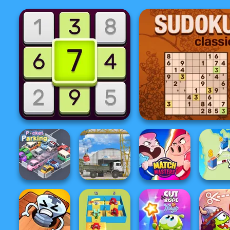
Daily Sudoku
Sudoku Classic
Pocket Parking
The Cargo
Match Masters
State Co