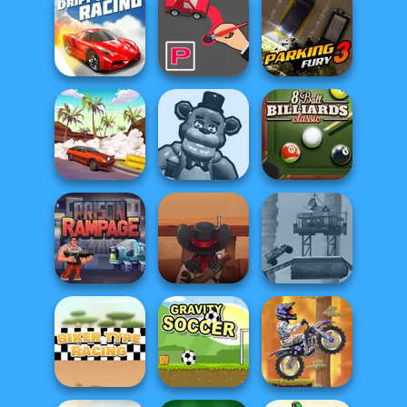
Real Drift
Multiplayer
Pool Master 3D
Winter Clash 3D
Drift Cup Racing
Parking Way
Parking Fury 3
Huggy Wuggy
8 Ball Billiards
Drifting Mania
Shooter
Classic
Cowboy Saloon
Post Apocalyptic
Prison Rampage
Defence
Truck Trial