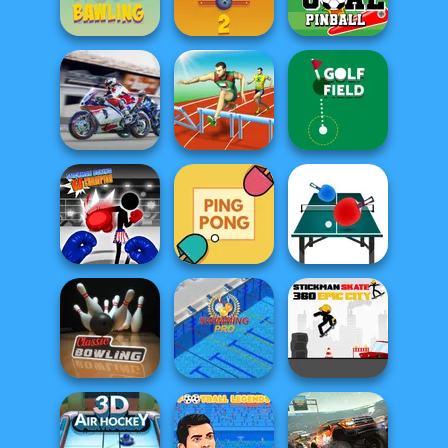
Football Run
Tennis Masters
Archery Master
Rope Bawling
Rope Bawling 2
Goal Pinball
Super Bike Wild
Race
Hurdles Heroes
Golf Field
Stickman Boxing
KO Champion
Ping Pong
Table Tennis Pro