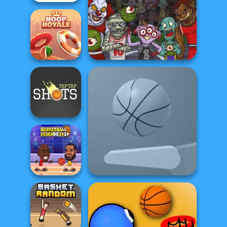
Basketball FRVR
Basket Monsterz
Hoop Royale
Tap-Tap Shots
Basketball
Flipper Dunk 3D
Legends 2020