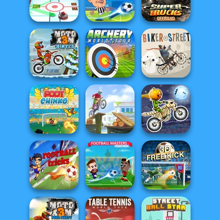
Stickman Skate:
Classic Bowling
Swimming Pro
360 Epic City
Football
Super Trucks
3D Air Hockey
Legends 2021
Offroad 2
Archery World
Moto X3M Winter
Tour
Biker Street
Moto X3M
Foot Chinko
Moto Maniac
Spooky Land