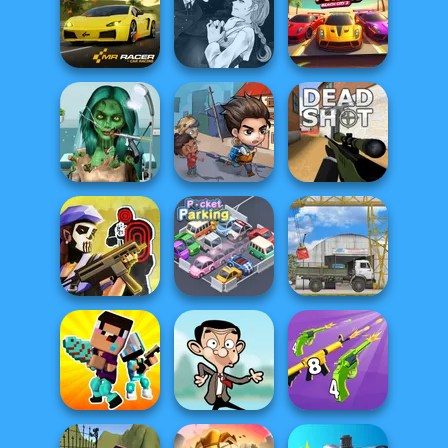
Rift of Hell:
Demons War
Dynamons 5
Kour.io
Manga Creator
Vampire Hunter
Parking Fury 3D:
Mr. Racer
P...
Beach City 2
Ghoulish To
Gorgeous Cool
Last Day On Earth
Zomb...
Survival
Deadshot.io
Tom Clancy's
Shootout
Pocket Parking
The Cargo