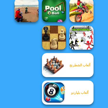
X Trial Racing
Mountain
Biker Type Racing
Gravity Soccer
Advent...
Super MX - The
Dirt Bike Stunts
Champion
9 Ball Pool
3D
ألعاب الشطرنج
Stickman Army:
Master Chess
The Defenders
ألعاب بلياردو