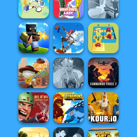
Airport Clash 3D
Avenger Guard
Sniper Clash 3D
State Connect
Who Dies Last
Veck.io
Only Up 3D
Parkour Go
Alphabet Lore
Poxel.io
Ascend
Maze
Dark Mage
Commando
Western Sniper
Creator
Force 2