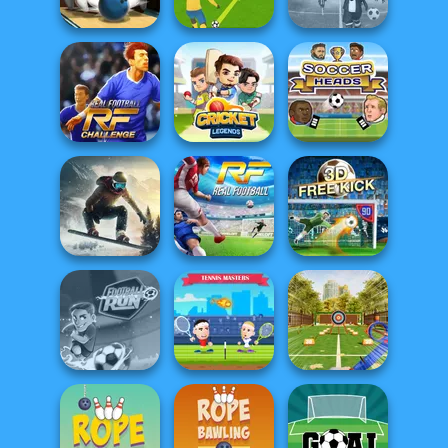
Troll Boxing
Goalkeeper Wiz
Fierce Shot
Penalty Shooters
Apex Football
3D Bowling
3
Battle
Real Football
Challenge
Cricket Legends
Soccer Heads
Snowboard King
2024
Real Football
Free Kick Classic