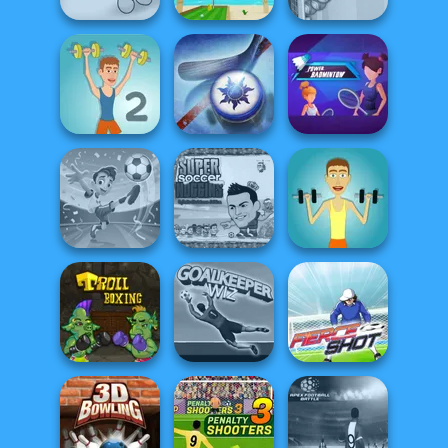
Boxing Gang
Stars
Mini Golf Saga
Soccer Snakes
Power
Muscle Clicker 2
Air Hockey Cup
Badminton
Super Soccer
Football
Noggins
Superstars 2024
Christmas
Muscle Clicker