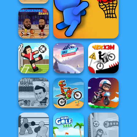
Basket Random
Basket Battle
Basketball Stars
Ski Jump
Soccer Random
Challenge
Vex X3M
Super Soccer
Noggins
Moto X3M
Moto Boss