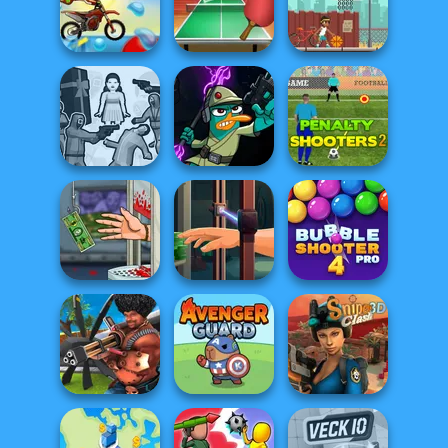
Football Tricks
Football Masters
3D Free Kick
Moto X3M Pool
Table Tennis
Party
World Tour
Street Ball Star
Squid Battle
Agent P Rebel
Penalty Shooters
Simulator
Spy
2
Handless
Hand Me The
Bubble Shooter
Millionaire
Goods
Pro 4