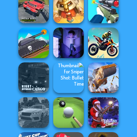
Noob vs Pro
Merge 2048 Gun
Challenge
Mr Bean Jump
Rush
Indian SUV
Offroad
For Honor
Simulator
Warriors io
Sniper Shooter 2
Tanks 2D: Tank
Wars
Cursed Dreams
Bike Jump
Night OffRoad
Sniper Shot:
Construction
Cargo
Bullet Time
Ramp Jumping