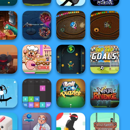
Friday Night
Lasso of
Funkin': Foned
ortune
Zombie Quarrel
Stick War
In...
adless
Ghost
e Chicken
Exterminator
The Sorcerer
Halloween Chain
oy Saloon
Slingshot
efence
Chu Choo Cake
Vampire
Tap Tap Goals
Drop The
One Ball Pool