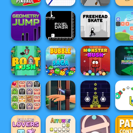
Henry Stickmin
Henry St
Escaping The
Breakin
Goal Pinball
Ragdoll Rise Up
Pr...
Ba..
Geometry Jump
Pixel Dash
Freehead Skate
Blue 
Boat Rush
Bubble Pet Saga
Monster Rush
Mine Ru
Crush Masters
Hand Me The