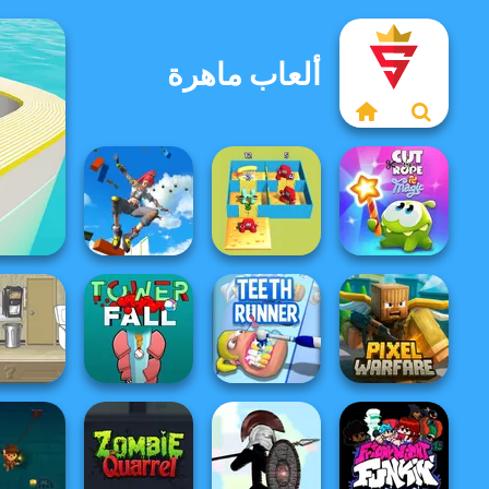
ألعاب ماهرة
Only Up 3D
Parkour Go
Alphabet Lore
Cut The Rope
Ascend
Maze
Magic
Minecraft Pixel
Waitress
Tower Fall
Teeth Runner
Warfare