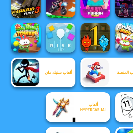
Construction
Ramp Jumping
Soccer Random
Cursed Dreams
Bike J
Friday N
Friday Night
Funkin v
Parking Fury 3
Moto Boss
Funkin Noob
Bro.
ب المنصة
ألعاب ستيك مان
Om Nom Tower
Fireboy and
3D
Rise Up
Watergirl
Om Nom
ألعاب
HYPERCASUAL