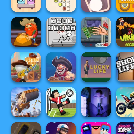
Zoo Fun
Goods
Neon War
Cannon S
Falling Lovers
Arrower
Bucket Ball
Path Co
Handless
Gold Miner Jack
Word Story
Millionaire
Viking E
Pirate Treasure
Western Sniper
Hook
Lucky Life
Short L