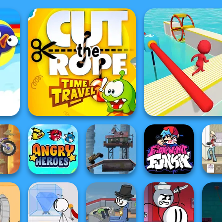
Cut The Rope: Time
Travel
Fun Race 3D
acing
ain
Post Apocalyptic
Friday Night
t...
Angry Heroes
Truck Trial
Funkin'
The 