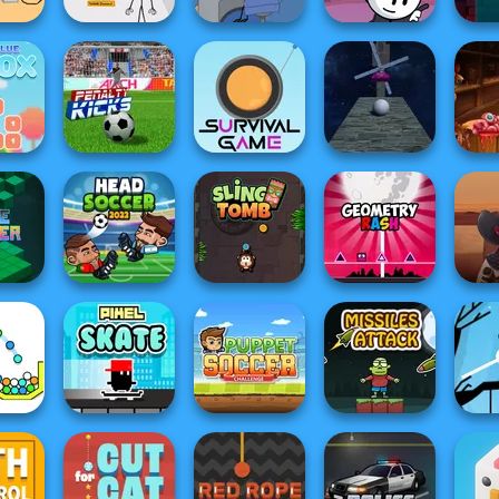
ickmin
Henry Stickmin
g The
Henry Stickmin
Henry Stickmin
Fleeing The
The 
.
Stealing The Di...
Infiltrating Th...
Com...
F
He
Box
Penalty Kicks
Survival Game
Roller Baller
Zombi
Head Soccer
Cowb
sher
2022
Sling Tomb
Geometry Rash
D
Puppet Soccer