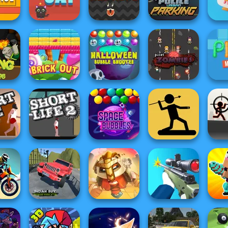
trike
Pixel Skate
Challenge
Missiles Attack
Hallow
Police Urban
ntrol
Cut For Cat
Red Rope
Parking
Cross
Halloween
scape
Brick Out
Bubble Shooter
Pixel Zombies
Pip
The Spear
ife
Short Life 2
Space Bubbles
Stickman
Stic
Indian SUV