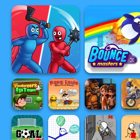
Who Dies Last
Bouncemasters
Papa Louie:
X Trial R
Best Burgers In
When Pizzas
FNAF Horror At
Mount
Town
Attack
Home
Adven