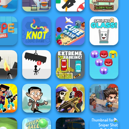
een Archer
Number
Puzzle
Ninja Revenge
Legendary
Chemistry Set
Stickjet
Warrior Globin
y Chicken
Balance
Challenge
Rush
e Mania
Knot Logic
Cube Dash
Smiling Glass 2
Extreme Car
Emoji Bubble
kman War
Avoid Dying
Parking
Shooter