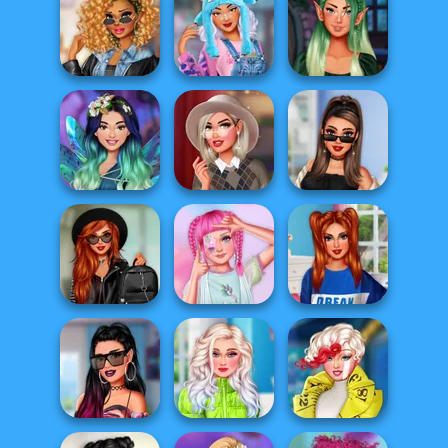
TikTok Stars
Best Viral
Welcome To
Ever After High
Makeup Trends
Wonder...
Dolls #kidcore
TikTok Diva
TikTok Divas
Fantasy Makeup
Weekly Planner
#japanfashion
TikTok Tips
Enchanted
Hollywood Stars
TikTok Divas
Princesses
#preppy
#likeforlikes
Villains Vs
Princesses
Villains Join The
School...
Fairy Kei Fashion
Princesses S...