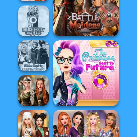
Bestie To The
Rescue Breakup
P...
The Celebrity Way
Battle Maidens
Of Life
Villains Inspiring
Fashion Tre...
The Princess Sent To The
Elven Kingdom
Forest Of
Futur...
Wonder...