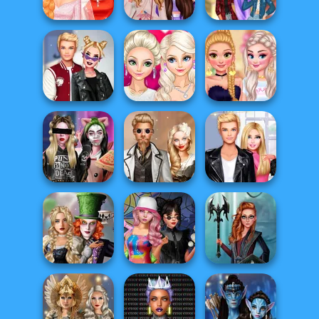
Bridesmaids
Wedding
Slot Machine
My Sister's
VSCO and E-Girl
Wedding Day
Stars Date War
Bffs
Kiss, Marry, Hate
Bachelorette
Challenge
Elsa Crazy In Love
Party
Billie's Weekly
Steampunk
Roomies Blind
Planner
Wedding
Date
Alice and
Friends:
Spin The Bottle
Centaur