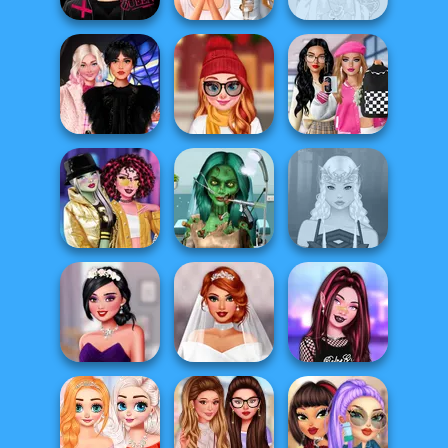
Urban Glam
Bridezilla: Prank
Warriors
The Bride
Belle Époque
Bab's Back to
Wednesday
Staying Home
School Style
Besties Fun Day
Christmas Eve
Cha...
Ghoulish To
Too Cool For
Gorgeous Cool
School
Zomb...
Elven Makeover
Uninvited
Plus Size
TikTok Fashion