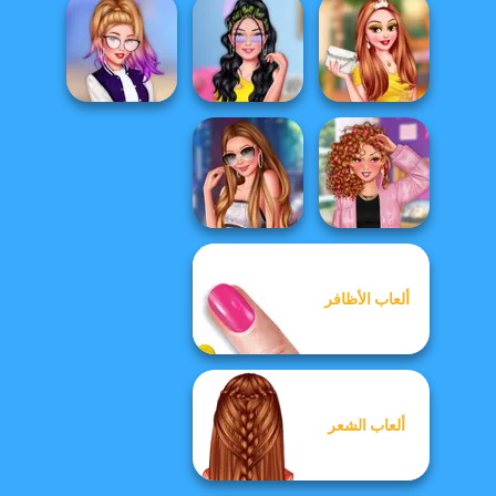
Tiktok Divas
My Winter Kawaii
TikTok Divas
Shacket Fashion
Look
Candy Style
Princesses
TikTok Divas Cute
Insta Girls First
Homecoming
School Pleat...
Date Look Ti...
Ball
ألعاب الأظافر
Stylist For A Star
Arianna
Baddie Vs Pretty
ألعاب الشعر