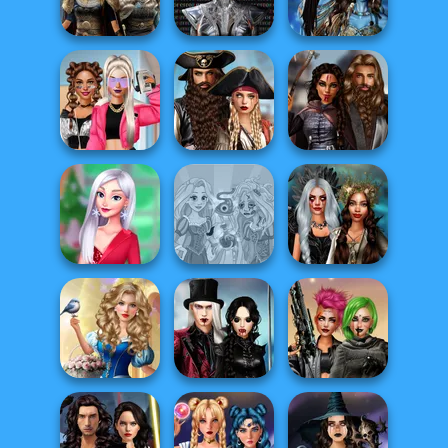
Enchanted W...
Style Exchange...
Princesses
Cyber Chic
Norse
Makeover
Avatar Na'vi
Goddesses
Queens
Warriors Saga
Romance Of The
BFFs Vs Bullies:
Seven Seas
Medieval
Fashion Rival...
Pira...
Princesses
My Christmas
Rapunzel
Enchanted
Party Prep
Zombie Curse
Realms
Storybook Glam
Twilight