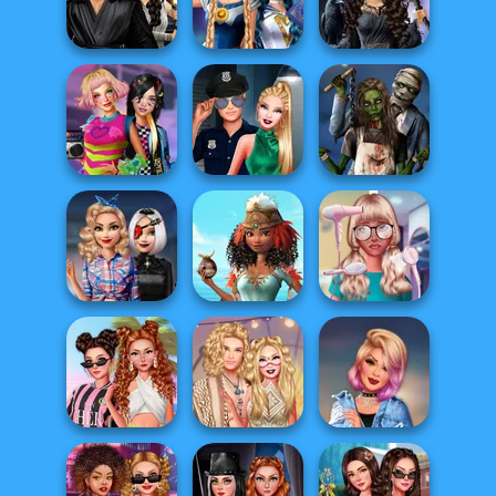
Dress Up
Enchantment
Cyberpunk
Advent...
Vampire R...
Shieldmaidens
Star Wars
Interstellar
Sailor Moon And
Mystic Coven The
Romance
Friends Cosmic...
Sisterhood of...
BFFs Weirdcore
Style Police
Zombie
Aesthetic
Officer
Romance
Babs' Style Quest
Princesses Royal
Nerd To Popular
Beyond Pink
Vs Star
Makeover Mania