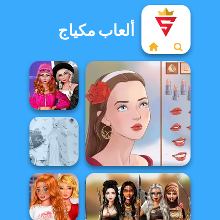
ألعاب مكياج
Fashion Wars
Monochrome Vs
Rai...
Princess Gala
Portrait Maker
Host