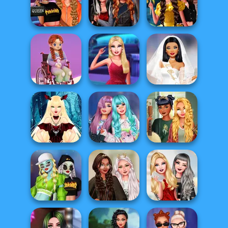
Seven Stylish
Festival Besties
Hollywood Style
Days
Love Is In Th...
Police
Fashionistas'
Princess
Celebrity Style
Multiverse
Chronicles Past
and Outfits
Adven...
& Pre...
Superheroes
Mirandas PJ
Babs New Girl In
Bachelorette
Party
School
Party
Babs And
Vampire Doll
Friends Tokyo
Goblincore
Avatar Creator
Fashion
Aesthetic