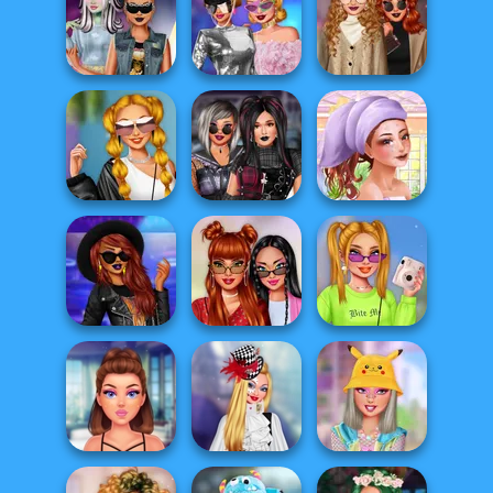
Monster Girls
Hollywood Stars
Monster Girls
Missing Summer
Designer Outfi...
Concert Looks
Light Academia
TikTok Divas
Vs Dark
Punk vs Pastel
Retro Future
Academi...
Superheroes
My Glow Up
TikTok Party
Plus Sized Goth
Journey
Looks
Models
Summer Make...
TikTok Divas
Villains Summer
Superheroes
#likearockstar
#OOTD
Summer Trends