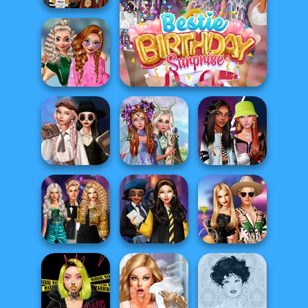
Dress To Impress
Back To Schoo...
School
Popularity
Bestie Birthday Surprise
Challenge
Wednesday's
Princesses
Breakup
Fantasy
Fashionistas'
Handbook
Makeover
Faceoff
Party Crashers
Ex-Boyfriend
Hogwarts
BFFs' Birthday
Ed...
Princesses
Bash For Babs