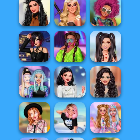
TikTok Stars
Puffer Jacket
Ever After High
#justforfun
Divas
#future
Dreamy Winter
Afropunk
Date
Brave Princesses
Princesses
Insta Divas Crazy
TikTok Divas
V-Kei Fashion
Neon Party
Lovecore
Insta Girls
Intergalactic
My Perfect Winter
Influencers' New
Look...
Holiday Self...
Year's Eve Pa...