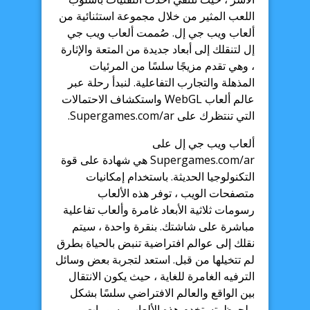
اللعب المثير من خلال مجموعة استثنائية من
ألعاب ويب جي إل. صُممت ألعاب ويب جي
إل لتنقلك إلى أبعاد جديدة من المتعة والإثارة
، وهي تقدم مزيجًا سلسًا من المرئيات
المذهلة والتجارب التفاعلية. لنبدأ رحلة عبر
عالم ألعاب WebGL واستكشاف الاحتمالات
التي تنتظرك على Supergames.com/ar.
ألعاب ويب جي إل على
Supergames.com/ar هي شهادة على قوة
التكنولوجيا الحديثة. باستخدام إمكانيات
متصفحات الويب ، توفر هذه الألعاب
رسومات ثلاثية الأبعاد غامرة وألعاب تفاعلية
مباشرة على شاشتك. بنقرة واحدة ، سيتم
نقلك إلى عوالم افتراضية تنبض بالحياة بطرق
لم تتخيلها من قبل. استعد لتجربة بعض وسائل
الترفيه الغامرة للغاية ، حيث يكون الانتقال
بين الواقع والعالم الافتراضي سلسًا بشكل
ملحوظ. تستخدم هذه الألعاب رسومات