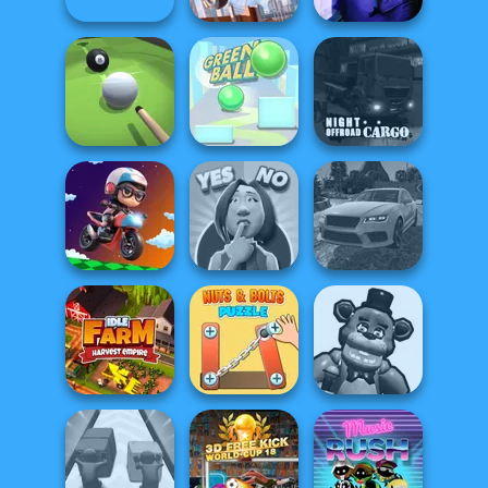
Sniper Shot:
Construction
Bullet Time
Ramp Jumping
Cursed Dreams
Night OffRoad
Pool Master 3D
Green Ball
Cargo
Yes or No
Real Drift
Moto Boss
Challenge
Multiplayer
Nuts & Bolts
Huggy Wuggy