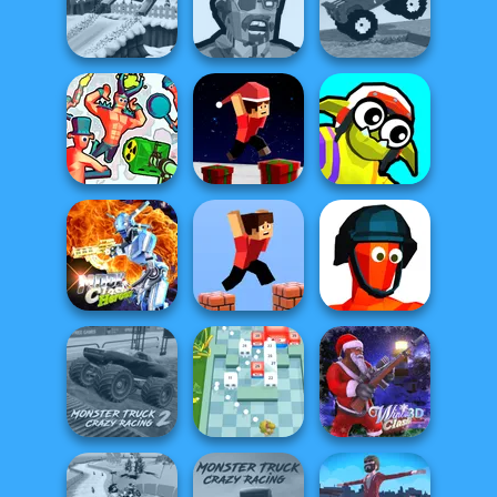
Highway Crazy
Bike
Night City Racing
Bubble Fall
Zombies
Funny Mad
Snow Ride 3D
Shooter
Racing
Parkour Block
Funny Blade &
Funny Shooter 2
Xmas Special
Magic
Moon Clash
Heroes
Parkour Block 3D
Funny Shooter