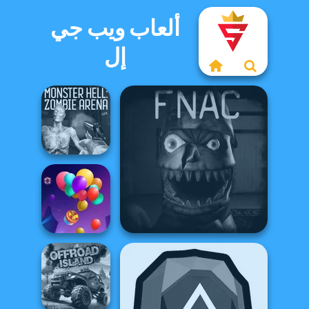
ألعاب ويب جي
إل
Monster Hell:
Zombie Arena
Five Nights At Christmas
Balloon Match 3D