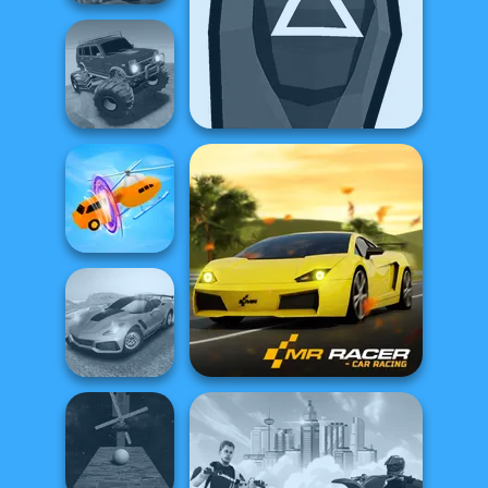
Offroad Island
Offroad Muddy
Squid Battle Simulator
Trucks
Shape-shifting
Madness Driver
Mr. Racer
Vertigo City