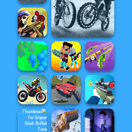
Roller Baller
City Bike Racing
Tom Clancy's
Champion
Shootout
Crowd
Noob vs Pro
Merge 2048 Gun
Lumberjack
Challenge
Rush
Indian SUV
Offroad
Bike Jump
Simulator
Sniper Shooter 2