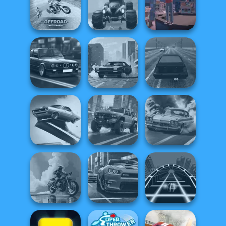
Monster Truck
Crazy Racing 2
Break n Bounce
Winter Clash 3D
Offroad Moto
Monster Truck
Mania
Crazy Racing
Backflip Maniac
Highway Cars
Traffic Racer
City Rider
Highway Traffic
Agame: Stunt
Cars
4x4 Offroader
3D Car Simulator