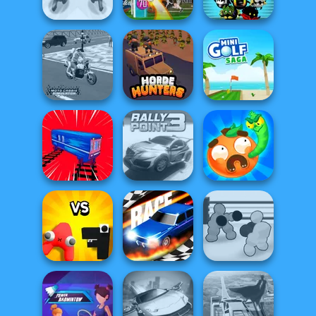
Idle Farm
Puzzle
Shooter
3D Free Kick
Push The Colors
World Cup 18
Music Rush
Moto Cabbie
Simulator
Horde Hunters
Mini Golf Saga
Worm Out: Brain
Train Drift
Rally Point 3
Teaser Games
Alphabet: Merge
Boxing Gang