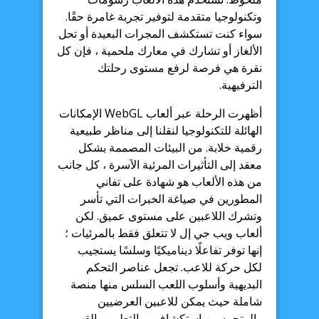
وتكنولوجيا متقدمة لتوفير تجربة غامرة حقًا.
سواء كنت تستكشف المجرات البعيدة أو تحل
الألغاز أو تشارك في معارك ملحمية ، فإن كل
نقرة هي فرصة لرفع مستوى رحلتك
الترفيهية.
أظهرت الرحلة عبر ألعاب WebGL الإمكانات
الهائلة للتكنولوجيا لنقلنا إلى مناظر طبيعية
رقمية خلابة. من البيئات المصممة بشكل
معقد إلى التأثيرات المرئية الآسرة ، كل جانب
من هذه الألعاب هو شهادة على تفاني
المطورين في صياغة الخبرات التي تأسر
وتشرك اللاعبين على مستوى عميق. لكن
ألعاب ويب جي إل لا تتعلق فقط بالمرئيات ؛
إنها توفر تفاعلًا ديناميكيًا وسلسًا يستجيب
لكل حركة للاعب. تجعل عناصر التحكم
البديهية وأسلوب اللعب السلس منها منصة
شاملة حيث يمكن للاعبين العرضيين
والمتحمسين استكشاف ، والتعلم ، والقهر.