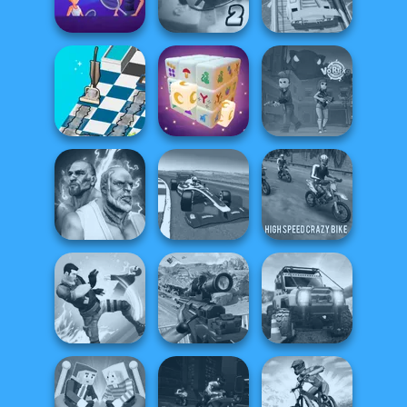
And Fight
Drag Race 3D
Stars
Power
Ultimate Flying
Super Hero
Badminton
Car 2
Driving School
Dusty Maze
Hunter
Mystic Mahjong
Vortex 9
Fighter Legends
Grand Extreme
High Speed Crazy
Duo
Racing
Bike