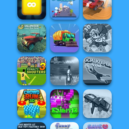
3D Moto
Simulator 2
Real City Driver
Ball Surfer 3D
Merge Block
City Driver:
2048
Super Thrower
Destroy Car
Halloween
Lonely Road
Racing
Eco Recycler
FNF Music 3D
Penalty Shooters
Apex Football
3
Battle
Goalkeeper Wiz