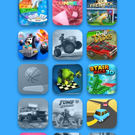
Hot Pot Rush
Pet Party
Healing Driver
Pop It! 3D
Color Tunnel
Free Kick Classic
ATV Ultimate
Noob vs Cops
OffRoad
Drift Dudes
Checkers RPG:
Online PvP
Flipper Dunk 3D
Battl...
Stair Race 3D