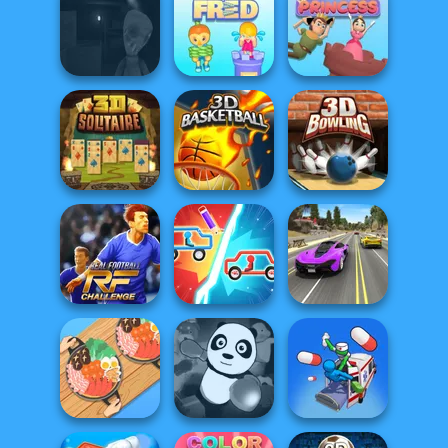
Crowd Run 3D
Cubito
Flying Police Car
Five Nights at Old
Save The
Toy Factory...
Funny Fred
Princess
3D Solitaire
3D Basketball
3D Bowling
Real Football
Street Car Race
Challenge
Draw Car Fight
Ultimate