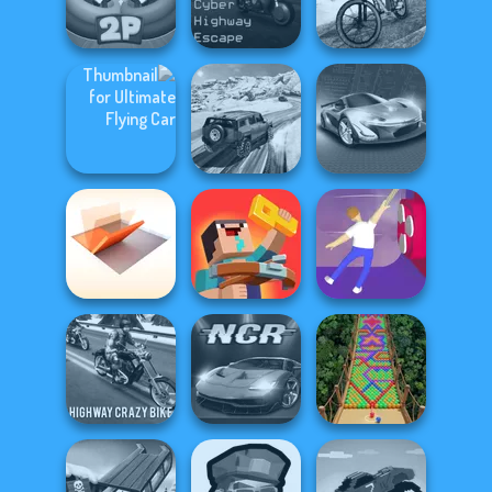
Sniper Combat
Gang Brawlers
3D
Offroad Life 3D
Ragdoll Arena 2
Cyber Highway
MX Offroad
Player
Escape
Master
Ultimate Flying
SUV Snow
Car
Driving 3D
Grand Cyber City
Folding Blocks
Noob: Zombie
Puzzle
Prison Escape
Balance It