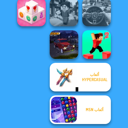
Offroad Masters
Challenge
Tomb Runner
Turn Turn
Mahjong 3D
Candy
Minicraft
Traffic Jam 3D
ألعاب
Parking Fury 3D:
HYPERCASUAL
Bounty Hunter
Parkour Block 2
ألعاب MSN