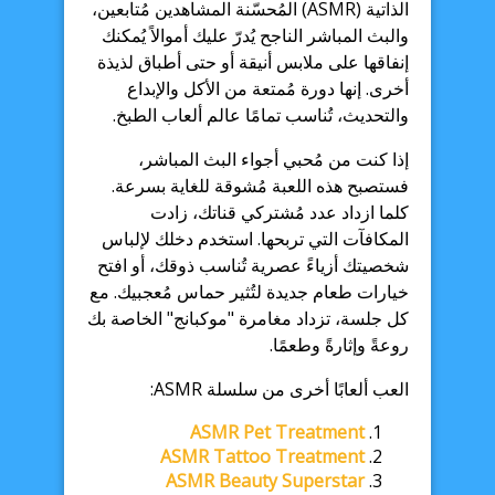
الذاتية (ASMR) المُحسّنة المشاهدين مُتابعين،
والبث المباشر الناجح يُدرّ عليك أموالاً يُمكنك
إنفاقها على ملابس أنيقة أو حتى أطباق لذيذة
أخرى. إنها دورة مُمتعة من الأكل والإبداع
والتحديث، تُناسب تمامًا عالم ألعاب الطبخ.
إذا كنت من مُحبي أجواء البث المباشر،
فستصبح هذه اللعبة مُشوقة للغاية بسرعة.
كلما ازداد عدد مُشتركي قناتك، زادت
المكافآت التي تربحها. استخدم دخلك لإلباس
شخصيتك أزياءً عصرية تُناسب ذوقك، أو افتح
خيارات طعام جديدة لتُثير حماس مُعجبيك. مع
كل جلسة، تزداد مغامرة "موكبانج" الخاصة بك
روعةً وإثارةً وطعمًا.
العب ألعابًا أخرى من سلسلة ASMR:
ASMR Pet Treatment
ASMR Tattoo Treatment
ASMR Beauty Superstar