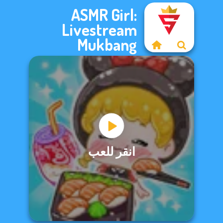
ASMR Girl:
Livestream
Mukbang
انقر للعب