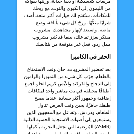
مربعات كلاسيكية أو دببة جذابة، وزيّنها بفواكه
من الليمون إلى الكيوي والتوت. مع ربحك
للمكافآت، ستُفتح لك خيارات أكثر متعة. أضف
شرابًا منكّهًا، ورجّ كل شيء بأناقة، وضع
ماصة، واستعد لإبهار مشاهديك. مشروب
مبتكر يعزز تفاعلك، بينما قد يُثير مشروب
ممل ردود فعل غير متوقعة من مُتابعيك.
الحفر في الكاميرا
بعد تحضير المشروبات، حان وقت الاستمتاع
بالطعام. جرّب كل شيء من التمبورا والرامين
إلى الدجاج والكركند والآيس كريم الحلو. اجمع
أطباقًا مختلفة في بث مباشر واحد لمكافآت
إضافية وجمهور أكثر سعادة. عندما يصبح
طبقك جاهزًا، يحين وقت العرض. تناول
الطعام، ودردش، وتفاعل مع المعجبين الذين
يستمعون إلى أصوات الاستجابة الحسية الذاتية
(ASMR) المُرضية التي تجعل التجربة بأكملها
نابضة بالحياة وواقعية. التواصل مع مشاهديك