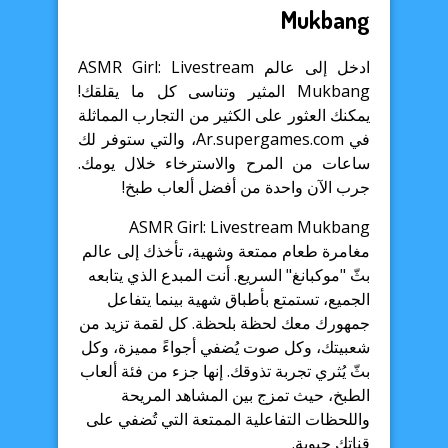
Mukbang
ادخل إلى عالم ASMR Girl: Livestream
Mukbang المثير وتناسى كل ما يقلقك!
يمكنك العثور على الكثير من التجارب المماثلة
في Ar.supergames.com، والتي ستوفر لك
ساعات من المرح والاسترخاء خلال يومك.
جرب الآن واحدة من أفضل ألعاب طبخ!
ASMR Girl: Livestream Mukbang
مغامرة طعام ممتعة وشهية، تأخذك إلى عالم
بثّ "موكبانغ" السريع. أنت المبدع الذي يتابعه
الجميع، تستمتع بأطباق شهية بينما يتفاعل
جمهورك معك لحظة بلحظة. كل لقمة تزيد من
شعبيتك، وكل صوت يُضفي أجواءً مميزة، وكل
بثّ يُثري تجربة تذوقك. إنها جزء من فئة ألعاب
الطبخ، حيث تمزج بين المشاهد المريحة
واللحظات التفاعلية الممتعة التي تُضفي على
قناتك حيوية.