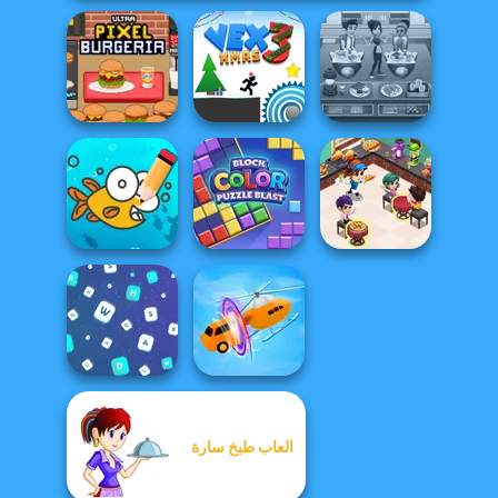
Ultra Pixel
Cooking Cafe
Burgeria
Vex 3 Xmas
Food Chef
Cooking
Cute Coloring
Block Color
Restaurant
Games
Puzzle Blast
Kitchen
العاب طبخ سارة
Words Match
Shape-shifting