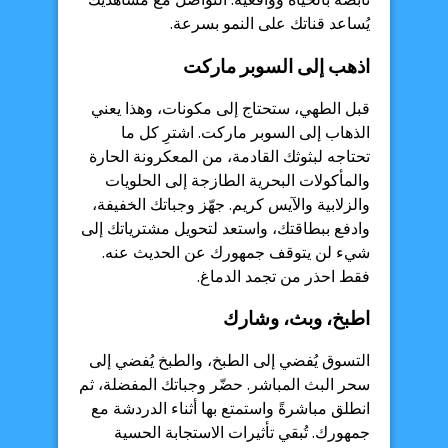
يُساعد قناتك على النمو بسرعة.
اذهب إلى السوبر ماركت
قبل الطهي، ستحتاج إلى مكونات، وهذا يعني
الذهاب إلى السوبر ماركت. اشترِ كل ما
تحتاجه لبثوثك القادمة، من المعكرونة الحارة
والمأكولات البحرية الطازجة إلى الحلويات
والزلابية والآيس كريم. جهّز وجباتك الخفيفة،
وادفع ببطاقتك، واستعد لتحويل مشترياتك إلى
شيء لن يتوقف جمهورك عن الحديث عنه.
فقط احذر من تجمد الدماغ.
اطبخ، وبث، وشارك
التسوق يُفضي إلى الطبخ، والطبخ يُفضي إلى
سحر البث المباشر. حضّر وجباتك المفضلة، ثم
انطلق مباشرةً واستمتع بها أثناء الدردشة مع
جمهورك. تُبقي تأثيرات الاستجابة الحسية