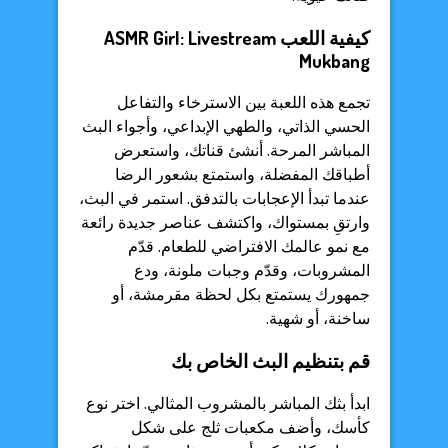
كيفية اللعب ASMR Girl: Livestream
Mukbang
تجمع هذه اللعبة بين الاسترخاء والتفاعل
الحسي الذاتي، والطهي الإبداعي، وأجواء البث
المباشر المرحة. أنشئ قناتك، واستعرض
أطباقك المفضلة، واستمتع بشعور الرضا
عندما تبدأ الإعجابات بالتدفق. استمر في البث،
وارتقِ بمستواك، واكتشف عناصر جديدة رائعة
مع نمو عالمك الافتراضي للطعام. قدّم
المشروبات، وقدّم وجبات ملونة، ودع
جمهورك يستمتع بكل لحظة مقرمشة، أو
ساخنة، أو شهية.
قم بتنظيم البث الخاص بك
ابدأ بثك المباشر بالمشروب المثالي. اختر نوع
كأسك، وأضف مكعبات ثلج على شكل