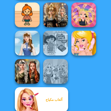
TB Avataria Life
Norse
Extreme
Girl
Goddesses
Makeover
Dora Cooking in
Ellie's Morning
French Folklore
la Cucina
Routine
Elven Kingdom
ألعاب مكياج
Forest Of
Rapunzel
Wonder...
Zombie Curse