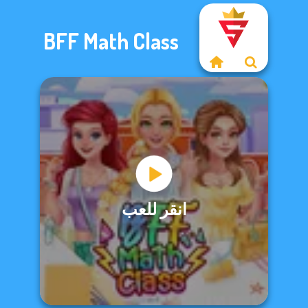
BFF Math Class
انقر للعب