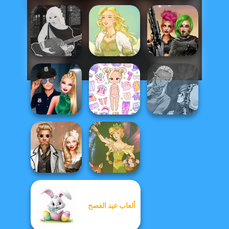
Manga Creator -
Cyberpunk
Fantasy World...
Goddess Freya
Shieldmaidens
Manga Creator
Style Police
Chibi Doll: Avatar
World Of
Officer
Creator
Fantasy...
ألعاب عيد الفصح
Steampunk
Wedding
Vintage Fairy