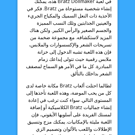
في لعبة Bratz Dollmaker هذه، يمكنك
إنشاء شخصية مستوحاة من Bratz. فكر في
الأحذية ذات النعل السميك والمكياج الجريء
والعينين الجذابتين وتلك النسب المميزة
والجسم الصغير والرأس الكبير. ولكن هناك
المزيد لاستكشافه. مع مجموعة ضخمة من
تسريحات الشعر والإكسسوارات والملابس،
فإن هذه اللعبة تشبه الدخول إلى خزانة
ملابس رقمية حيث تتولى إبداعك زمام
المبادرة. كل ما في الأمر هو السماح لمصفف
الشعر بداخلك بالتألق.
لطالما احتلت ألعاب Bratz مكانة خاصة لدى
كل من يحب الموضة، وهذه اللعبة تأخذها إلى
المستوى التالي. سواء كنت ترغب في إعادة
إنشاء جماليات Bratz الكلاسيكية أو إضافة
لمستك الفريدة على أسلوبها الأيقوني، فإن
اللعبة مليئة بالإمكانيات. يمكنك مزج وتنسيق
الإطلالات واللعب بالألوان وتصميم الزي