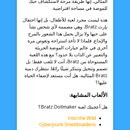
المثالي، إنها طريقة مرحة لاستكشاف حبك
للموضة في مساحة افتراضية.
هذه ليست مجرد لعبة للأطفال، بل إنها احتفال
بإرث Bratz، وهي مصممة لأي شخص نشأ
على حبها ولا يزال يحمل هذا الشعور بالمرح
والإبداع. فلماذا لا تأخذ استراحة وتغوص مرة
أخرى في عالم خيارات الموضة الجريئة
والتعبير عن الذات بلا حدود؟ مع هذه اللعبة
المستوحاة من Bratz، أنت لا تلعب فقط؛ بل
تصمم وتتخيل وتبتكر شيئًا رائعًا. تنتظرك دمية
Bratz المثالية، هل أنت مستعد لإضفاء الحياة
عليها؟
الألعاب المشابهة:
هل أعجبتك لعبة Bratz Dollmaker؟
Into the Wild
Cyberpunk Shieldmaidens