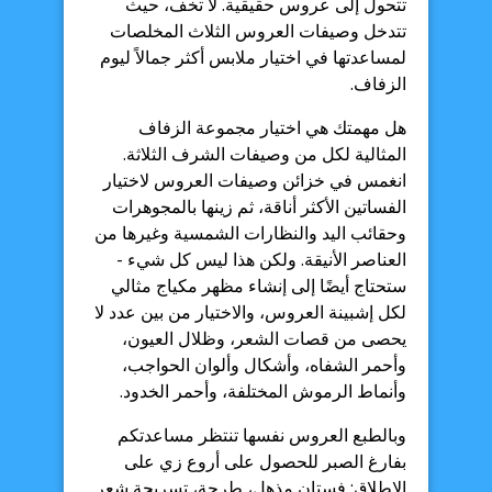
تتحول إلى عروس حقيقية. لا تخف، حيث
تتدخل وصيفات العروس الثلاث المخلصات
لمساعدتها في اختيار ملابس أكثر جمالاً ليوم
الزفاف.
هل مهمتك هي اختيار مجموعة الزفاف
المثالية لكل من وصيفات الشرف الثلاثة.
انغمس في خزائن وصيفات العروس لاختيار
الفساتين الأكثر أناقة، ثم زينها بالمجوهرات
وحقائب اليد والنظارات الشمسية وغيرها من
العناصر الأنيقة. ولكن هذا ليس كل شيء -
ستحتاج أيضًا إلى إنشاء مظهر مكياج مثالي
لكل إشبينة العروس، والاختيار من بين عدد لا
يحصى من قصات الشعر، وظلال العيون،
وأحمر الشفاه، وأشكال وألوان الحواجب،
وأنماط الرموش المختلفة، وأحمر الخدود.
وبالطبع العروس نفسها تنتظر مساعدتكم
بفارغ الصبر للحصول على أروع زي على
الإطلاق: فستان مذهل، طرحة، تسريحة شعر