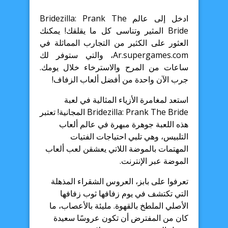
ادخل إلى عالم Bridezilla: Prank The
Bride المثير وتناسى كل ما يقلقك! يمكنك
العثور على الكثير من التجارب المماثلة في
Ar.supergames.com، والتي ستوفر لك
ساعات من المرح والاسترخاء خلال يومك.
جرب الآن واحدة من أفضل ألعاب الزفاف!
استعد لمغامرة الأزياء المثالية في لعبة
Bridezilla: Prank The Bride المجانية! تعتبر
هذه اللعبة جوهرة مبهرة في عالم ألعاب
التلبيس، وهي تلبي احتياجات الفتيات
المهتمات بالموضة اللاتي يعشقن لعب ألعاب
الموضة عبر الإنترنت.
تعرفوا على بابز، العروس الشقراء المذهلة
التي تكتشف في يوم زفافها ثوب زفافها
الأصلي الملطخ بالقهوة. مليئة بالأعصاب، ما
كان من المفترض أن تكون عروسًا سعيدة