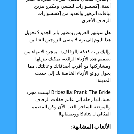
أنيقة، إكسسوارات للشعر، ومكياج مزين
بباقات الزهور والعديد من إكسسوارات
الزفاف الأخرى.
هل سينبهر العريس بمظهر بابز الجديد؟ تحويل
هذا اليوم إلى يوم لا ينسى للزوجين الشابين.
وإليك زينة كعكة (الزفاف) - بمجرد الانتهاء من
تصميم هذه الأزياء الرائعة، يمكنك تنزيلها
ومشاركتها مع أقرب أصدقائك وعائلتك، مما
يحول روائع الأزياء الخاصة بك إلى حديث
المدينة!
Bridezilla: Prank The Bride ليست مجرد
لعبة؛ إنها رحلة إلى عالم حفلات الزفاف
والموضة الساحر. العب الآن وكن المصمم
المثالي لـ Babs ووصيفاتها!
الألعاب المشابهة: