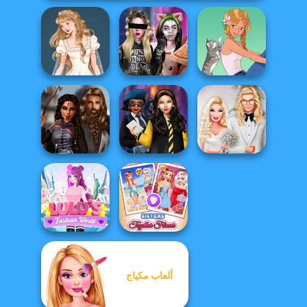
Wedding Dress
Billie's Weekly
Design 2
Planner
A Girl And Her Pet
Medieval
Hogwarts
Babs' Spring
Princesses
Princesses
Wedding
ألعاب مكياج
Lulus Fashion
Sisters Together
World
Forever