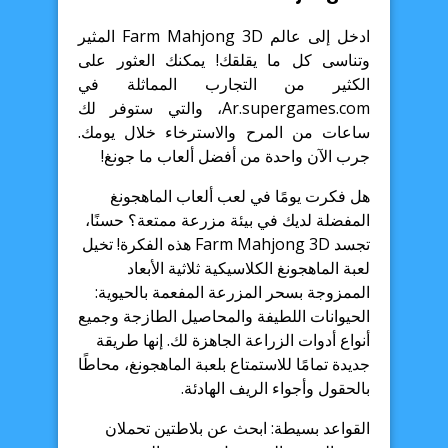
ادخل إلى عالم Farm Mahjong 3D المثير
وتناسى كل ما يقلقك! يمكنك العثور على
الكثير من التجارب المماثلة في
Ar.supergames.com، والتي ستوفر لك
ساعات من المرح والاسترخاء خلال يومك.
جرب الآن واحدة من أفضل ألعاب ما جونغ!
هل فكرت يومًا في لعب ألعاب الماهجونغ
المفضلة لديك في بيئة مزرعة ممتعة؟ حسنًا،
تجسد Farm Mahjong 3D هذه الفكرة! تخيل
لعبة الماهجونغ الكلاسيكية ثلاثية الأبعاد
الممزوجة بسحر المزرعة المفعمة بالحيوية:
الحيوانات اللطيفة والمحاصيل الطازجة وجميع
أنواع أدوات الزراعة الجاهزة لك. إنها طريقة
جديدة تمامًا للاستمتاع بلعبة الماهجونغ، محاطًا
بالحقول وأجواء الريف الهادئة.
القواعد بسيطة: ابحث عن بلاطتين تحملان