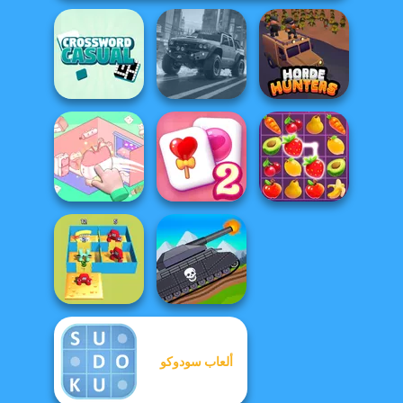
Casual
Crossword
4x4 Offroader
Horde Hunters
Organization
Solitaire
Princess
Mahjong Candy 2
Fruit Mahjong
ألعاب سودوكو
Alphabet Lore
Tanks 2D: Tank
Maze
Wars