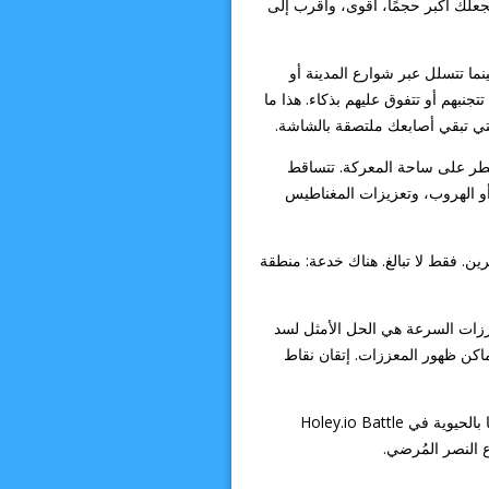
تجعلك أكبر حجمًا، أقوى، وأقرب إلى
نما تتسلل عبر شوارع المدينة أو
جنبهم أو تتفوق عليهم بذكاء. هذا ما
يطر على ساحة المعركة. تتساقط
أو الهروب، وتعزيزات المغناطيس
رين. فقط لا تبالغ. هناك خدعة: منطقة
ززات السرعة هي الحل الأمثل لسد
ماكن ظهور المعززات. إتقان نقاط
بانتظارك. إذا كنتَ مفعمًا بالحيوية في Holey.io Battle