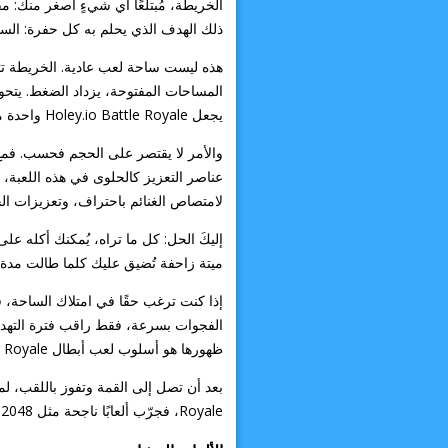
الخريطة، مُبتلعًا أي شيءٍ أصغر منك: م
ذلك الهدف الذي يحلم به كل حفرة: السي
هذه ليست ساحة لعب عادية. الخريطة تتقلص
المساحات المفتوحة، يزداد الضغط. يتحول 
يجعل Holey.io Battle Royale واحدة من أكثر ألعاب .io إدمانًا، فهي بسيطة وسريعة ومليئة بتلك اللحظات الحاسمة التي تبقي أصابعك ملتصقة بالشاشة.
والأمر لا يقتصر على الحجم فحسب. فمع
عناصر التعزيز كالحلوى في هذه اللعبة
لامتصاص الغنائم باحتراف، وتعزيزات ال
إليكَ الحل: كل ما تراه، يُمكنك أكله عل
ميتة زاحفة تُضيق عليك كلما طالت مدة ب
إذا كنت ترغب حقًا في امتلاك الساحة،
الفجوات بسرعة، فقط راقب فترة التهدئة.
ظهورها هو أسلوب لعب أبطال Holey.io Battle Royale.
بعد أن تصل إلى القمة وتفوز باللقب، لما
Royale، فجرّب ألعابًا ناجحة مثل Cubes 2048 أو Agar.io. إنها كلها تدور حول التفكير السريع، والأيدي السريعة، واندفاع النصر المُرضي.