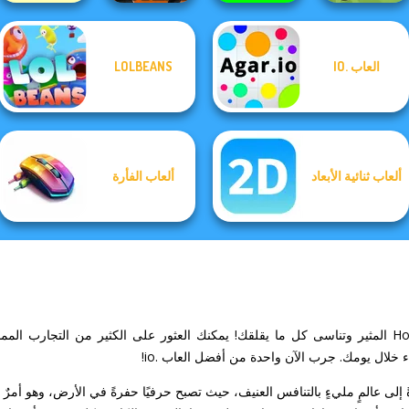
العاب .IO
LOLBEANS
Ball Drop
Kour.io
Protect My Dog 3
Survev.io
ألعاب ثنائية الأبعاد
ألعاب الفأرة
لال يومك. جرب الآن واحدة من أفضل العاب .io!
Holey. ينقلك مباشرةً إلى عالمٍ مليءٍ بالتنافس العنيف، حيث تصبح حرفيًا حفرةً في الأرض، وهو