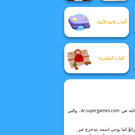
ألعاب ثلاثية الأبعاد
Parkour Block
Idle Miner Space
Xmas Special
Rush
العاب المغامرة
ادخل إلى عالم Holey.io Battle Royale المثير وتناسى كل ما يقلقك! يمكنك العثور على الكثير من التجارب المماثلة في Ar.supergames.com، والتي
 أمرٌ رائعٌ كما يوحي اسمه. تتدحرج عبر