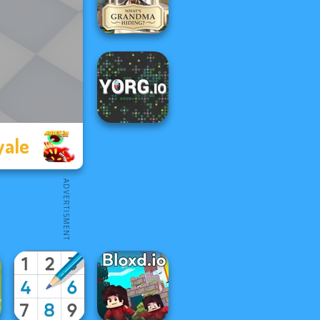
Deadshot.io
What Is Grandma
Hiding
yale
YORG.io