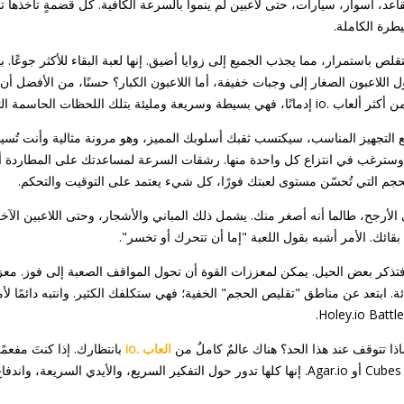
قاعد، أسوار، سيارات، حتى لاعبين لم ينموا بالسرعة الكافية. كل قضمةٍ تأخذها 
طرة الكاملة.
 باستمرار، مما يجذب الجميع إلى زوايا أضيق. إنها لعبة البقاء للأكثر جوعًا. بي
اللاعبون الصغار إلى وجبات خفيفة، أما اللاعبون الكبار؟ حسنًا، من الأفضل أن تت
 التجهيز المناسب، سيكتسب ثقبك أسلوبك المميز، وهو مرونة مثالية وأنت تُس
، وسترغب في انتزاع كل واحدة منها. رشقات السرعة لمساعدتك على المطاردة 
حجم التي تُحسّن مستوى لعبتك فورًا، كل شيء يعتمد على التوقيت والتحكم.
ى الأرجح، طالما أنه أصغر منك. يشمل ذلك المباني والأشجار، وحتى اللاعبين الآخ
قائك. الأمر أشبه بقول اللعبة "إما أن تتحرك أو تخسر".
 فتذكر بعض الحيل. يمكن لمعززات القوة أن تحول المواقف الصعبة إلى فوز. مع
 ابتعد عن مناطق "تقليص الحجم" الخفية؛ فهي ستكلفك الكثير. وانتبه دائمًا لأ
ذا تتوقف عند هذا الحد؟ هناك عالمٌ كاملٌ من
العاب .io