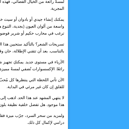
لمسةً رائعة من الخيال الفضائي، فهذه ال
المجرية.
يمكنك إنشاء جيدي أو بادوان أو سيث خا
واسعة من ألوان العيون (بجدية، التنو
ترغب في محارب حكيم أو شرير فوضوي،
تسريحات الشعر؟ بالتأكيد ستحبين هذا ال
بالتناسب. بعد أن تتقني الإطلالة، حان وق
الأزياء في مستوى جديد. يمكنكِ تجهيز ش
رائعًا. الإكسسوارات تُضفي لمسةً مميزة
الآن تأتي اللحظة التي ينتظرها كل مُحبّ
للقلق إن كان غير مرئي في البداية.
لا ينتهي المشهد عند هذا الحد. اذهب إل
هذا موجود. هل تفضل خلفية نظيفة بلون 
ولمزيد من سحر السرد، جرّب ميزة فقا
درامي لإكمال كل ذلك.