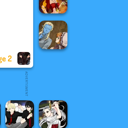
Star Wars: Page...
Fantasy Fortune
Teller
ge 2
Manga Creator
World Of
Fantasy...