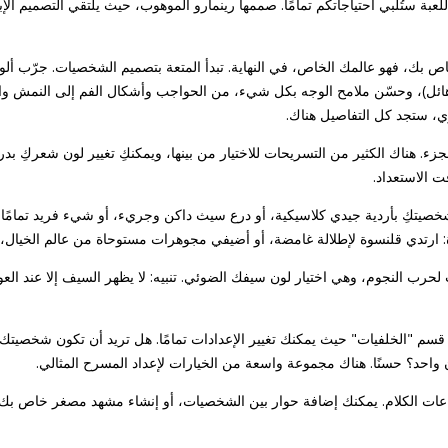
لعبة ستُلبي احتياجاتكم تمامًا. صممها رينمارو الموهوب، حيث يلتقي التصميم الإ
ص بك، فهو عالمك الخاص، في النهاية. تبدأ المتعة بتصميم الشخصيات. جرّب أل
ع هائل)، وحسّن ملامح الوجه بكل شيء، من الحواجب وأشكال الفم إلى النمش 
 ستجد كل التفاصيل هناك.
جزء. هناك الكثير من التسريحات للاختيار من بينها، ويمكنكِ تغيير لون شعركِ ب
ت الاستعداد.
خصيتكِ بأردية جيدي كلاسيكية، أو درع سيث داكن وجريء، أو شيء فريد تمامًا. ل
: ارتدي قلنسوة لإطلالة غامضة، أو أضيفي مجوهرات مستوحاة من عالم الخيال، أو 
 لحرب النجوم، وهي اختيار لون سيفك الضوئي. تنبيه: لا يظهر السيف إلا عند العود
ى قسم "الخلفيات" حيث يمكنك تغيير الإعدادات تمامًا. هل تريد أن تكون شخصيتك
واحد؟ حسنًا. هناك مجموعة واسعة من الخيارات لإعداد المسرح المثالي.
عات الكلام. يمكنك إضافة حوار بين الشخصيات، أو إنشاء مشهد مصغر خاص ب