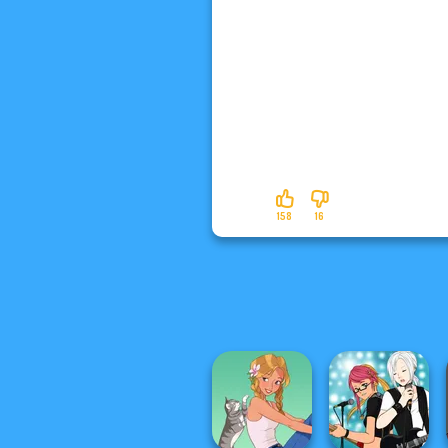
158
16