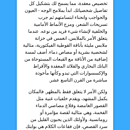
تخصيص معقدة، مما يسمح لك بتشكيل كل
تفاصيل شخصياتك. ابدأ بملامح الوجه - العيون
والحواجب وانحناء ابتسامتهم ثم جرب
تسريحات الشعر، ومزج الأنماط الأمامية
والخلفية لإنشاء شيء فريد من نوعه. عندما
يتعلق الأمر بالملابس، انغمس في خزانة
ملابس مليئة بأناقة القوطية الفيكتورية، مثالية
لشخصية بشرية أو مصاص دماء. أضف لمسة
إضافية من الأناقة مع القبعات المستوحاة من
البانك البخاري والقلائد المعقدة والأقراط
والإكسسوارات التي تبدو وكأنها مأخوذة
مباشرة من القرن التاسع عشر.
ولكن الأمر لا يتعلق فقط بالمظهر. فالمكان
يكمل المشهد، ويقدم خلفيات غنية مثل
القصور الغامضة وقلاع مصاصي الدماء
الفخمة، وهي مثالية لقصة مؤامرة أو
رومانسية. ولأولئك الذين يحبون القليل من
سرد القصص، فإن فقاعات الكلام هي بوابتك