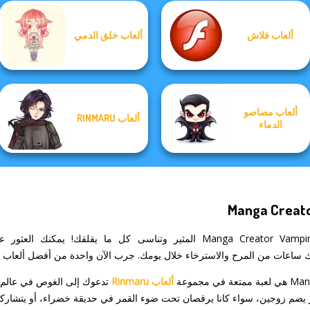
Manga Creator
Manga Creator
ألعاب فلاش
ألعاب خلق الدمي
Manga Creator -
Vampire Hunter
World Of
Steampunk
Fantasy World...
P...
Fantasy...
Wedding
ألعاب مصاصو
ألعاب RINMARU
الدماء
Manga Creato
ادخل إلى عالم Manga Creator Vampire Hunter Page 8 المثير وتناسى كل ما 
مجموعة
ألعاب Rinmaru
تدعوك إلى الغوص في عالم ال
يضم زوجين، سواء كانا يرقصان تحت ضوء القمر في حديقة خضراء، أو يتشاركا