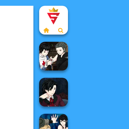
Manga Creator
Vampire Hunter
P...
Manga Creator
Vampire Hunter