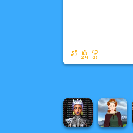
2976
469