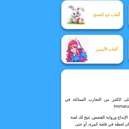
Cyber Chic
ألعاب عيد الفصح
Makeover
Queens
Medieval Woman
ألعاب الأنيمي
يقلقك! يمكنك العثور على الكثير من التجارب المماثلة في
إبداع ورواية القصص. تتيح لك لعبة
ن لحظة في قلعة كبيرة، أو حتى