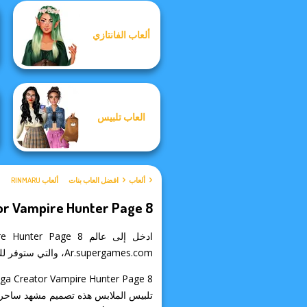
ألعاب الفانتازي
Manga Creator -
Elven Makeover
Fantasy World...
العاب تلبيس
ألعاب
افضل العاب بنات
ألعاب RINMARU
r Vampire Hunter Page 8
Ar.supergames.com، والتي ستوفر لك ساعات من المرح والاسترخاء خلال يومك. جرب الآن واحدة من أفضل ألعاب rinmaru!
Manga Creator Vampire Hunter Page 8 هي لعبة ممتعة في 
تلبيس الملابس هذه تصميم مشهد ساحر 