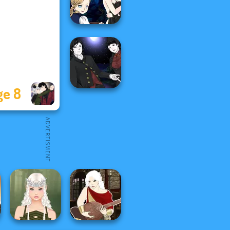
P...
Manga Creator
Vampire Hunter
P...
ge 8
Manga Creator
Vampire Hunter
P...