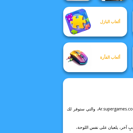
ألعاب البازل
KrisMas Mahjong
2
Favorite Puzzles
ألعاب الفأرة
ادخل إلى عالم Match Masters المثير وتناسى كل ما يقلقك! يمكنك العثور على الكثير من التجارب المماثلة في Ar.supergames.com، والتي ستوفر لك
بٍ آخر، يلعبان على نفس اللوحة،