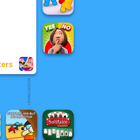
Merge
Boxing Gang
Stars
ters
Yes or No
Challenge