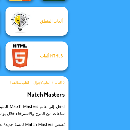
ألعاب المنطق
Survival 456 But
Solitaire
It Impostor
Klondike
HTML5 ألعاب
ألعاب
العاب كاجوال
ألعاب مطابقة 3
Match Masters
ساعات من المرح والاسترخاء خلال يومك
تُضفي Match Masters لمسةً جديدةً على