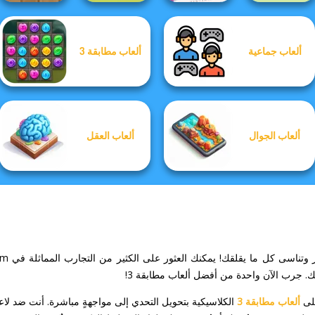
Cryptogram:
ألعاب جماعية
ألعاب مطابقة 3
Alphabet Lore
Word Brain
Puppy Blast
Maze
Puzzle
State Connect
ألعاب الجوال
ألعاب العقل
. جرب الآن واحدة من أفضل ألعاب مطابقة 3!
ألعاب مطابقة 3
الكلاسيكية بتحويل التحدي إلى مواجهةٍ مباشرة. أنت ضد لاع