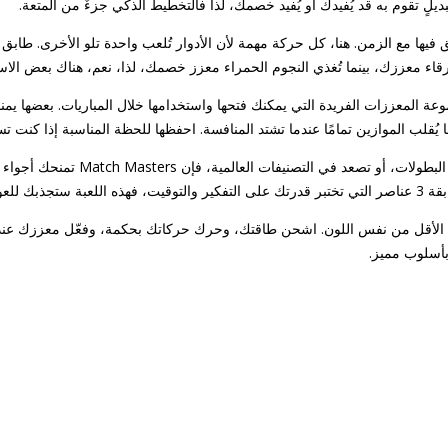
لٍ تقوم به قد يُفيدك أو يُفيد خصمك، لذا فالتخطيط الذكي جزءٌ من المتعة.
فيها مع الزمن. هنا، كل حركة مهمة لأن الأدوار تُلعب واحدة تلو الأخرى. طابق
اء معززك، بينما تُغذي النجوم الحمراء معزز خصمك، لذا، نعم، هناك بعض الاستر
Match Mas حقًا هو مجموعة المعززات الفريدة التي يمكنك فتحها واستخدامها خلال المباريات. ب
ُقلب الموازين تمامًا عندما تشتد المنافسة. احفظها للحظة المناسبة إذا كنت ت
سواءً كنت تلعب للمتعة، أو تتنافس في البطو
عودة إليها.
لى الأقل من نفس اللون. اشحن طاقتك، وحرك حركاتك بحكمة، وفعّل معززك عند
بأسلوب مميز.