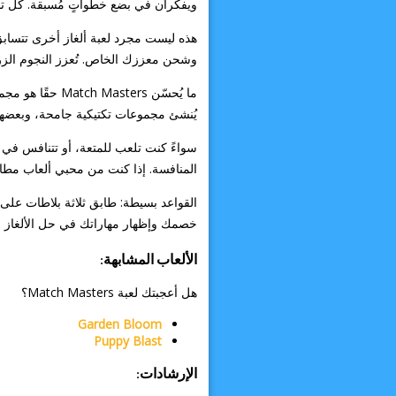
ويفكران في بضع خطواتٍ مُسبقة. كل تبدي
هذه ليست مجرد لعبة ألغاز أخرى تتسابق 
وشحن معززك الخاص. تُعزز النجوم الزرق
ما يُحسّن ters
يُنشئ مجموعات تكتيكية جامحة، وبعضها ي
المنافسة. إذا كنت من محبي ألعاب مطابقة 3 عناصر التي تختبر قدرتك على التفكير والتوقيت، فهذه اللعبة ستجذبك لل
القواعد بسيطة: طابق ثلاثة بلاطات ع
خصمك وإظهار مهاراتك في حل الألغاز 
الألعاب المشابهة:
هل أعجبتك لعبة Match Masters؟
Garden Bloom
Puppy Blast
الإرشادات: