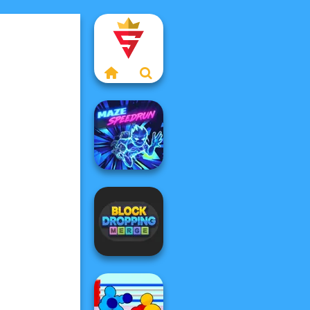
Maze Speedrun
Block Dropping