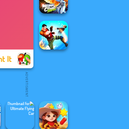
Castle Defense
Moon Clash
Heroes
t It
Gang Brawlers