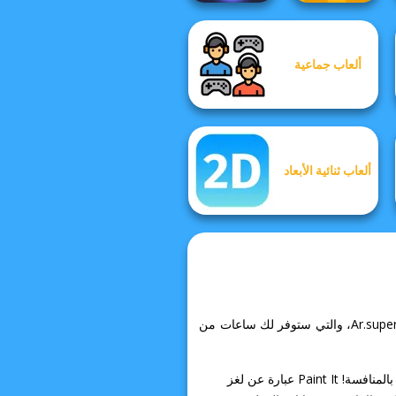
ألعاب جماعية
Bubble Shooter
HD 3
Craft Drill
ألعاب ثنائية الأبعاد
ادخل إلى عالم Paint It المثير وتناسى كل ما يقلقك! يمكنك العثور على الكثير من التجارب المماثلة في Ar.supergames.com، والتي ستوفر لك ساعات من
عالم الألوان النابض بالحياة ينتظرك على Supergames.com/ar، في كتاب التلوين المثير لـ Paint It، حيث يلتقي الإبداع بالمنافسة! Paint It عبارة عن لغز