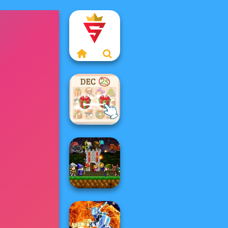
KrisMas Mahjong
2
Mini Guardians