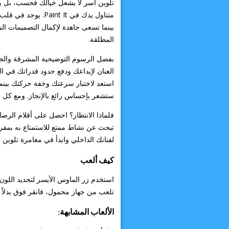
تلوين آسر لا يشعل خيالك فحسب، بل يتح
بينما تسعى جاهدة لإكمال التصميمات الم
المطلقة.
العنان لإبداعك ودفع حدود قدراتك في ال
استعد لاختبار سرعتك وخفة حركتك بينما ت
ستشعر بإحساس رائع بالإنجاز. ومع كل 
لفنانك الداخلي وابدأ في مغامرة تلوين ممتعة على /ar
كيف ألعب
استخدم زر الماوس الأيسر لتحديد اللون 
تلعب من جهاز محمول، فانقر فوق بدلاً 
الألعاب المشابهة: