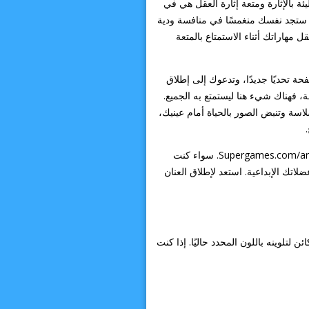
 بالإثارة ومتعة إثارة العقل هي في
تناول يدك في Paint It. يوجد في قلب كتاب التلوين في Paint It مفهوم مبتكر يعدك بتجربة تلوين مثيرة. في Paint It ستجد نفسك منغمسًا في منافسة ودية
 مهاراتك أثناء الاستمتاع بالمتعة
لذي بداخلك. تقدم كل صفحة تحديًا جديدًا، وتدعوك إلى إطلاق
، فهناك شيء هنا ليستمتع به الجميع.
لاسة وتنبض الصور بالحياة أمام عينيك،
فلماذا الانتظار؟ احصل على أقلام الرصاص الملونة واجمع أصدقاءك وانغمس في الإثارة التي يوفرها كتاب التلوين على Supergames.com/ar. سواء كنت
سة حيوية لمشاركتها مع أحبائك، في Paint It يمكنك استعراض عضلاتك الإبداعية. استعد لإطلاق العنان
تلوينه باللون المحدد حاليًا. إذا كنت