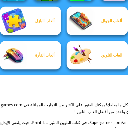
ألعاب الجوال
ألعاب البازل
Cute Coloring
Crowd
Boxing Gang
Games
Apple Worm
Lumberjack
Stars
العاب التلوين
ألعاب الفأرة
 واحدة من أفضل العاب التلوين!