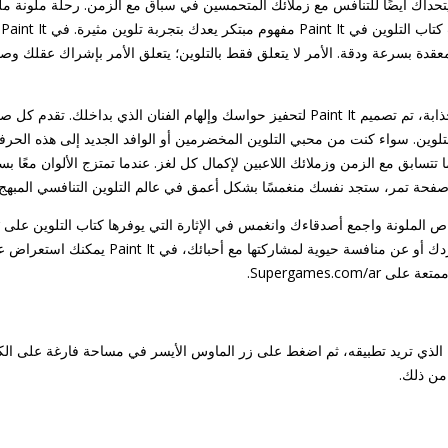
داك أيضًا للتنافس مع زملائك المتحمسين في سباق مع الزمن. رحلة ملونة مليئة
م
عقدة بسرعة ودقة. الأمر لا يتعلق فقط بالتلوين؛ يتعلق الأمر بإشراك عقلك وصقل
بفضل الرسوم التوضيحية المشرقة والجذابة، تم تصميم Paint It لتحفيز حواسك وإلهام الفنان ا
تلوين. سواء كنت من محبي التلوين المخضرمين أو الوافد الجديد إلى هذه الحرفة
تسابق مع الزمن وزملائك اللاعبين لإكمال كل لغز. عندما تمتزج الألوان معًا بس
صفحة تمر، ستجد نفسك منغمسًا بشكل أعمق في عالم التلوين التنافسي المبهج.
تبحث عن نشاط ممتع للاستمتاع به بمفردك أو عن مناف
Supergames.com.
الذي تريد تطبيقه، ثم اضغط على زر الماوس الأيسر في مساحة فارغة على الكائن ل
من ذلك.