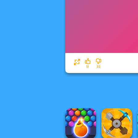
51
22