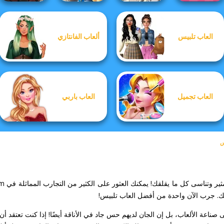
Manga Creator
Storybook Glam
العاب تلبيس
ألعاب الفانتازي
Vampire Hunter
Dress Up
Manga Creator -
Extreme
P...
Advent...
Fantasy World...
Makeover
العاب تجميل
العاب باربي
س
ك. جرب الآن واحدة من أفضل العاب تلبيس!
صناعة الألعاب، بل إن الجان لديهم حس جاد في الأناقة أيضًا! إذا كنت تعتقد أن 