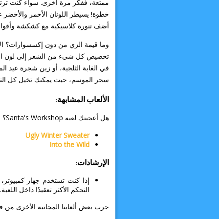
ممتعة، ففكر مرة أخرى. سواء كنت ترتد
خطوة! يسيطر اللونان الأحمر والأخضر عل
أضف تنورة كلاسيكية مع كشكشة وأقواس 
وما قيمة الزي من دون إكسسوارات؟ الأحز
تخصيص كل شيء من الشعر إلى لون العيني
في الغابة الثلجية، أو زين شجرة عيد ال
سحر الموسم، حيث يمكنك تخيل كل الت
الألعاب المشابهة:
هل أعجبتك لعبة Santa's Workshop؟
Ugly Winter Sweater
Into the Wild
الإرشادات:
إذا كنت تستخدم جهاز كمبيوتر
التحكم الأكثر تعقيدًا داخل اللعبة.
جرب بعض ألعابنا المجانية الأخرى من ف