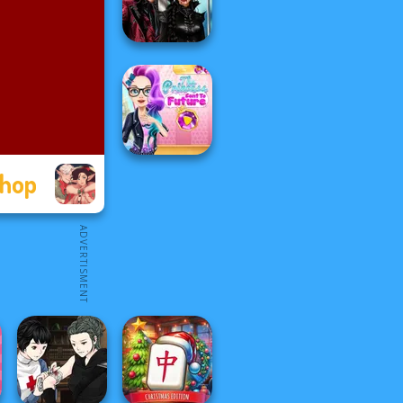
P...
Twilight
Enchantment
Vampire R...
shop
The Princess
Sent To The
Futur...