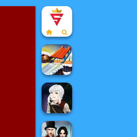
Snow Ride 3D
Manga Creator
Vampire Hunter