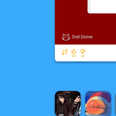
353
48