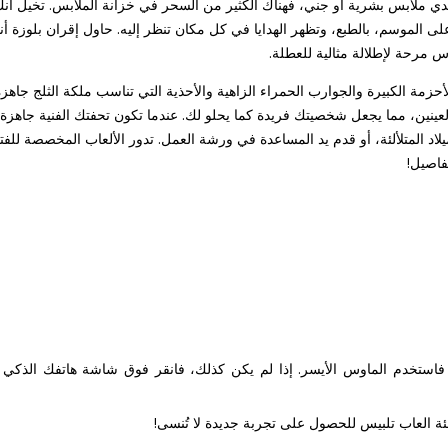
ي ملابس بشرية أو جني، فهناك الكثير من السحر في خزانة الملابس. تخيل أنك 
ى الموسم، بالطبع، وتظهر الهدايا في كل مكان تنظر إليه. حاول إقران بلوزة أني
مرحة لإطلالة مثالية للعطلة.
مة الكبيرة والجوارب الحمراء الزاهية والأحذية التي تناسب ملكة الثلج جاهزة ل
ن، مما يجعل شخصيتك فريدة كما يحلو لك. عندما تكون تحفتك الفنية جاهزة، اد
ميلاد المتلألئة، أو قدم يد المساعدة في ورشة العمل. تدور الألعاب المخصصة لل
فاصيل!
، فاستخدم الماوس الأيسر. إذا لم يكن كذلك، فانقر فوق شاشة هاتفك الذك
ئة العاب تلبيس للحصول على تجربة جديدة لا تُنسى!