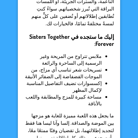
الناعمة، والسترات الجريئة، أو اللمسات
البراقة التي تُبرز شخصياتهم. سواءً كنتِ
تُطابقين إطلالاتهم أو تُضفين على كلٍّ منهم
لمسةً مختلفةً تمامًا، فالخيارات لك.
إليك ما ستجده في Sisters Together
Forever:
ملابس تتراوح من المريحة وغير
الرسمية إلى الساحرة والرائعة
تسريحات شعر تناسب أي مزاج، من
الموجات الفضفاضة إلى الضفائر الأنيقة
إكسسوارات تضيف التفاصيل المناسبة
لإكمال المظهر
مساحة كبيرة للمزج والمطابقة واللعب
بالأناقة
ما يجعل هذه اللعبة مميزة للغاية هو مزجها
بين الموضة والصداقة. إلسا وآنا ليسا هنا فقط
لتجديد إطلالتهما، بل تقضيان وقتًا ممتعًا معًا،
وأنتِ جزء من ذلك. كل إطلالة تصممينها