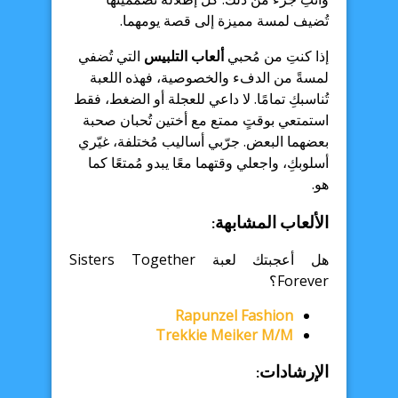
تُضيف لمسة مميزة إلى قصة يومهما.
إذا كنتِ من مُحبي
ألعاب التلبيس
التي تُضفي
لمسةً من الدفء والخصوصية، فهذه اللعبة
تُناسبكِ تمامًا. لا داعي للعجلة أو الضغط، فقط
استمتعي بوقتٍ ممتع مع أختين تُحبان صحبة
بعضهما البعض. جرّبي أساليب مُختلفة، غيّري
أسلوبكِ، واجعلي وقتهما معًا يبدو مُمتعًا كما
هو.
الألعاب المشابهة:
هل أعجبتك لعبة Sisters Together
Forever؟
Rapunzel Fashion
Trekkie Meiker M/M
الإرشادات: