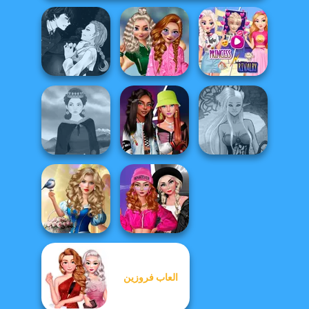
Manga Creator
School
Elsa And
Vampire Hunter
Popularity
Rapunzel
P...
Challenge
Princess Riv...
Fashionistas'
Dark Mage
Medieval Woman
Faceoff
Creator
Storybook Glam
Fashion Wars
العاب فروزين
Dress Up
Monochrome Vs
Advent...
Rai...