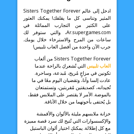
ادخل إلى عالم Sisters Together Forever
المثير وتناسى كل ما يقلقك! يمكنك العثور
على الكثير من التجارب المماثلة في
Ar.supergames.com، والتي ستوفر لك
ساعات من المرح والاسترخاء خلال يومك.
جرب الآن واحدة من أفضل العاب تلبيس!
Sisters Together Forever من ألعاب
العاب تلبيس
التي تُشعركِ بالراحة عندما
تكونين في مزاجٍ مُريح، مُبدعة، وساحرة.
عادت إلسا وآنا، وتقضيان اليوم معًا في ما
تُجيدانه، كصديقتين مُقربتين، وتستمتعان
بالموضة. الأمر لا يقتصر على الملابس فقط،
بل يُحتفى بأخوتهما من خلال الأناقة.
خزانة ملابسهم مليئة بالألوان والأقمشة
والإكسسوارات التي تُتيح لك سرد قصة مميزة
مع كل إطلالة. يمكنكِ اختيار ألوان الباستيل