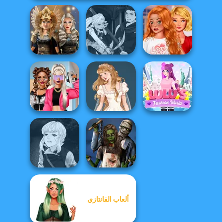
Manga Creator
Bestie To The
Norse
Vampire Hunter
Rescue Breakup
Goddesses
P...
P...
BFFs Vs Bullies:
Wedding Dress
Lulus Fashion
Fashion Rival...
Design 2
World
Manga Creator
ألعاب الفانتازي
Vampire Hunter
Zombie
P...
Romance