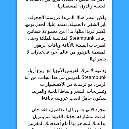
العتيقة والذوق المستقبلي!
ولكن انتظر هناك المزيد! عروستنا الخجولة،
بابز الشقراء الجميلة، تعتمد عليك لجعل يومها
الكبير فريدًا مثلها. بدءًا من مجموعة فساتين
زفاف Steampunk المناسبة للملكة وحتى
الطرحات المليئة بالأناقة وباقات الزهور
المفعمة بالزهور من عالم آخر، فالخيارات لا
حصر لها!
ودعونا لا نترك العريس الأنيق! مع أروع أزياء
Steampunk للعريس في هذا الجانب من آلة
الزمن، مع ترسانة من الإكسسوارات
وتسريحات الشعر وأنماط اللحية والمزيد،
سيكون جاهزًا لجذب عروسه بأناقة!
بمجرد الانتهاء من كل التفاصيل، فقد حان
الوقت لمشاركة تحفتك الفنية! قم بتنزيل
إبداعاتك لتتفاخر بها أمام أصدقائك المقربين