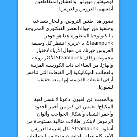
لوصيفتين مبهرتين والعشاق المتقاطعين
أنفسهم، العروس والعريس!
تصور هذا: طنين التروس، والبخار يتصاعد،
وخلفية من أجواء العصر الفيكتوري الممزوجة
بالتكنولوجيا المتطورة. هذا هو جوهر
Steampunk، يا عزيزي! تنتظر كل وصيفة
العروس خبرتك في مجال الأزياء لاختيار
مجموعة زفاف Steampunk الأكثر روعة
وإبهارًا. من العباءات ذات الكورسيه المزينة
بالعجائب الميكانيكية إلى القبعات التي تنافس
أرقى القبعات القديمة، إنها متعة حقيقية
للعيون!
وبالحديث عن العيون، دعونا لا ننسى لعبة
المكياج! انغمس في كنز من أحمر الخدود
وأحمر الشفاه وأشكال الحواجب وألوان
الرموش لابتكار إطلالات مثالية مستوحاة من
أسلوب Steampunk لكل إشبينة العروس.
الأمر كله يتعلق باحتضان مزيج من الجماليات