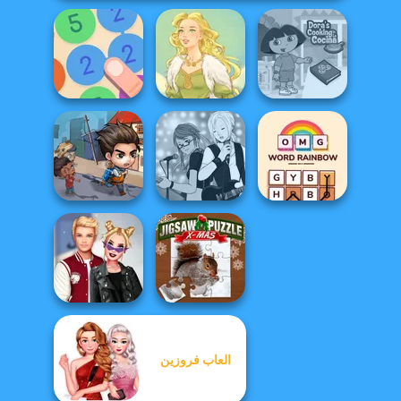
Dora Cooking in
Merge 13
Goddess Freya
la Cucina
Last Day On Earth
Manga Creator -
OMG Word
Survival
Rebels Page 1
Rainbow
العاب فروزين
Kiss, Marry, Hate
Jigsaw Puzzle
Challenge
XMas