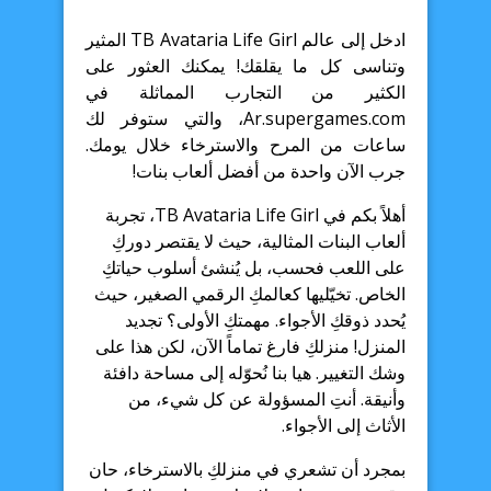
ادخل إلى عالم TB Avataria Life Girl المثير
وتناسى كل ما يقلقك! يمكنك العثور على
الكثير من التجارب المماثلة في
Ar.supergames.com، والتي ستوفر لك
ساعات من المرح والاسترخاء خلال يومك.
جرب الآن واحدة من أفضل ألعاب بنات!
أهلاً بكم في TB Avataria Life Girl، تجربة
ألعاب البنات المثالية، حيث لا يقتصر دوركِ
على اللعب فحسب، بل يُنشئ أسلوب حياتكِ
الخاص. تخيّليها كعالمكِ الرقمي الصغير، حيث
يُحدد ذوقكِ الأجواء. مهمتكِ الأولى؟ تجديد
المنزل! منزلكِ فارغ تماماً الآن، لكن هذا على
وشك التغيير. هيا بنا نُحوّله إلى مساحة دافئة
وأنيقة. أنتِ المسؤولة عن كل شيء، من
الأثاث إلى الأجواء.
بمجرد أن تشعري في منزلكِ بالاسترخاء، حان