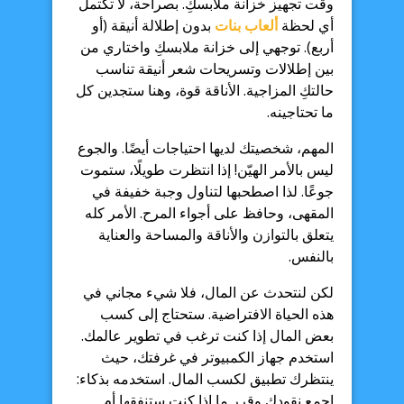
وقت تجهيز خزانة ملابسكِ. بصراحة، لا تكتمل
أي لحظة
ألعاب بنات
بدون إطلالة أنيقة (أو
أربع). توجهي إلى خزانة ملابسكِ واختاري من
بين إطلالات وتسريحات شعر أنيقة تناسب
حالتكِ المزاجية. الأناقة قوة، وهنا ستجدين كل
ما تحتاجينه.
المهم، شخصيتك لديها احتياجات أيضًا. والجوع
ليس بالأمر الهيّن! إذا انتظرت طويلًا، ستموت
جوعًا. لذا اصطحبها لتناول وجبة خفيفة في
المقهى، وحافظ على أجواء المرح. الأمر كله
يتعلق بالتوازن والأناقة والمساحة والعناية
بالنفس.
لكن لنتحدث عن المال، فلا شيء مجاني في
هذه الحياة الافتراضية. ستحتاج إلى كسب
بعض المال إذا كنت ترغب في تطوير عالمك.
استخدم جهاز الكمبيوتر في غرفتك، حيث
ينتظرك تطبيق لكسب المال. استخدمه بذكاء:
اجمع نقودك وقرر ما إذا كنت ستنفقها أم